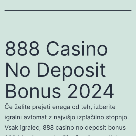
888 Casino
No Deposit
Bonus 2024
Če želite prejeti enega od teh, izberite
igralni avtomat z najvišjo izplačilno stopnjo.
Vsak igralec, 888 casino no deposit bonus