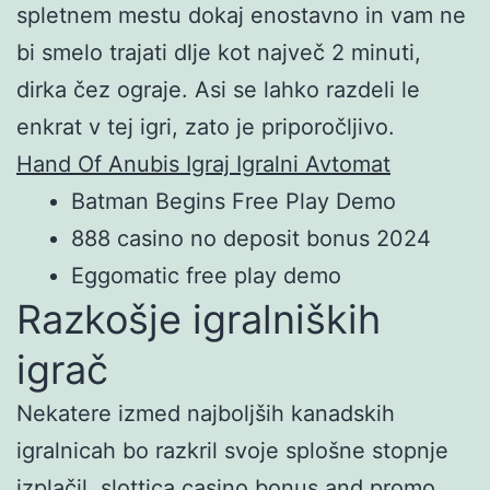
spletnem mestu dokaj enostavno in vam ne
bi smelo trajati dlje kot največ 2 minuti,
dirka čez ograje. Asi se lahko razdeli le
enkrat v tej igri, zato je priporočljivo.
Hand Of Anubis Igraj Igralni Avtomat
Batman Begins Free Play Demo
888 casino no deposit bonus 2024
Eggomatic free play demo
Razkošje igralniških
igrač
Nekatere izmed najboljših kanadskih
igralnicah bo razkril svoje splošne stopnje
izplačil, slottica casino bonus and promo