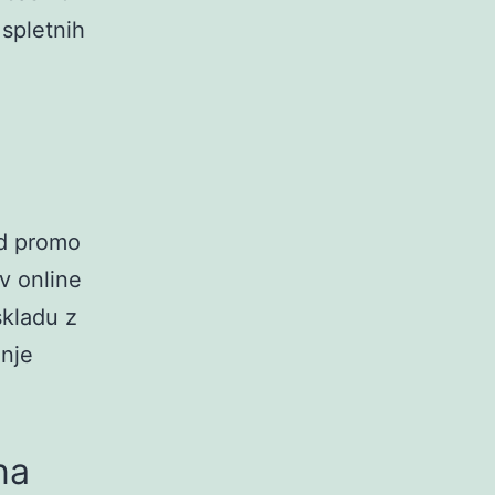
 spletnih
nd promo
v online
skladu z
anje
na