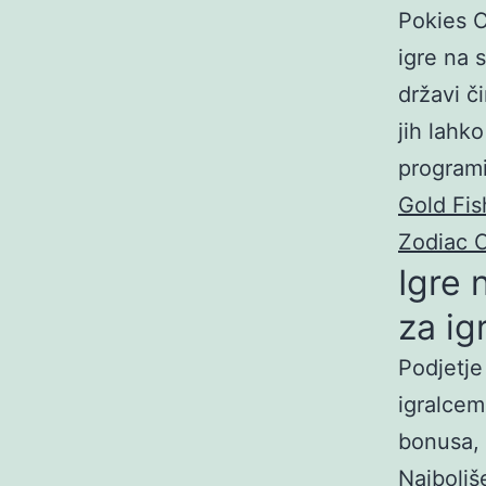
Pokies C
igre na s
državi č
jih lahko
programi
Gold Fi
Zodiac C
Igre 
za ig
Podjetje 
igralcem
bonusa, d
Najboljš