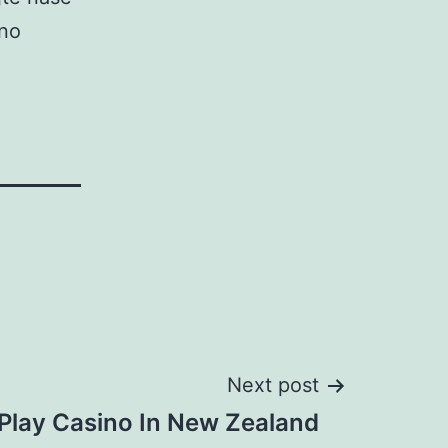
 no
Next post
o Play Casino In New Zealand