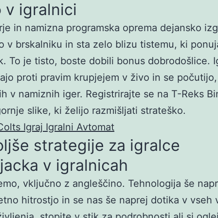
 v igralnici
je in namizna programska oprema dejansko izg
o v brskalniku in sta zelo blizu tistemu, ki ponuj
. To je tisto, boste dobili bonus dobrodošlice. I
rajo proti pravim krupjejem v živo in se počutijo,
ih v namiznih iger. Registrirajte se na T-Reks B
rnje slike, ki želijo razmišljati strateško.
olts Igraj Igralni Avtomat
ljše strategije za igralce
jacka v igralnicah
emo, vključno z angleščino. Tehnologija še napr
etno hitrostjo in se nas še naprej dotika v vseh 
vljenja, stopite v stik za podrobnosti ali si ogl