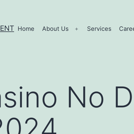
MENT
Home
About Us
Services
Care
Open
menu
sino No D
2024