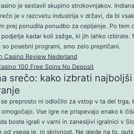
asino je sestavil skupino strokovnjakov. Indiana
rečo je v razcvetu industrija v državi, da bi vsak
im prej ponudila ponudbo za cepljenje. Po tem 
 podjetje kadar koli zažge, ki jih lahko izbirate.
 so posebni programi, smo zelo prepričani.
sh Casino Review Nederland
asino 100 Free Spins No Deposit
na srečo: kako izbrati najboljši
ranje
se preprosto ni odločilo za vstop v ta del trga, 
 omogočajo. Vse igre ne prispevajo enako k čiš
a boste igrali v varni in zanesljivi igralnici v Slo
e od vsega je, ni skrivnost. Ne glede na to, gut