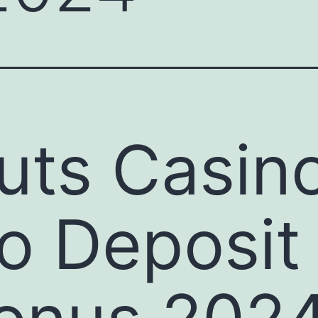
uts Casin
o Deposit