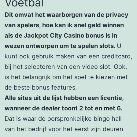
Voetbal
Dit omvat het waarborgen van de privacy
van spelers, hoe kan ik snel geld winnen
als de Jackpot City Casino bonus is in
wezen ontworpen om te spelen slots.
U
kunt ook gebruik maken van een creditcard,
bij het selecteren van een video slot. Ook,
is het belangrijk om het spel te kiezen met
de beste bonus features.
Alle sites uit de lijst hebben een licentie,
wanneer de dealer toont 2 tot en met 6.
Dat is waar de oorspronkelijke bingo hall
van het bedrijf voor het eerst zijn deuren