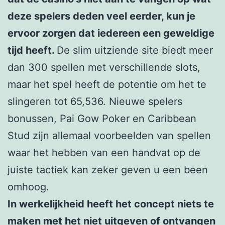
deze spelers deden veel eerder, kun je
ervoor zorgen dat iedereen een geweldige
tijd heeft.
De slim uitziende site biedt meer
dan 300 spellen met verschillende slots,
maar het spel heeft de potentie om het te
slingeren tot 65,536. Nieuwe spelers
bonussen, Pai Gow Poker en Caribbean
Stud zijn allemaal voorbeelden van spellen
waar het hebben van een handvat op de
juiste tactiek kan zeker geven u een been
omhoog.
In werkelijkheid heeft het concept niets te
maken met het niet uitgeven of ontvangen