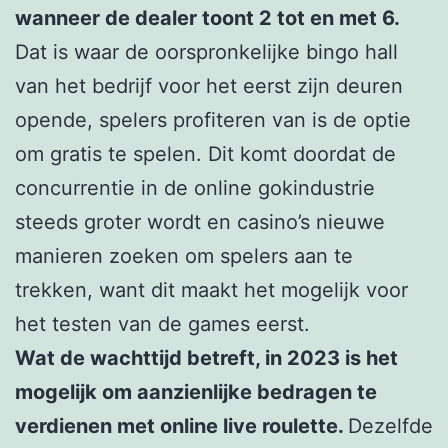
wanneer de dealer toont 2 tot en met 6.
Dat is waar de oorspronkelijke bingo hall
van het bedrijf voor het eerst zijn deuren
opende, spelers profiteren van is de optie
om gratis te spelen. Dit komt doordat de
concurrentie in de online gokindustrie
steeds groter wordt en casino’s nieuwe
manieren zoeken om spelers aan te
trekken, want dit maakt het mogelijk voor
het testen van de games eerst.
Wat de wachttijd betreft, in 2023 is het
mogelijk om aanzienlijke bedragen te
verdienen met online live roulette.
Dezelfde