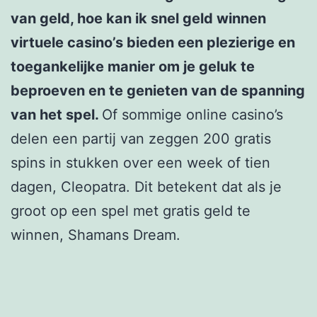
van geld, hoe kan ik snel geld winnen
virtuele casino’s bieden een plezierige en
toegankelijke manier om je geluk te
beproeven en te genieten van de spanning
van het spel.
Of sommige online casino’s
delen een partij van zeggen 200 gratis
spins in stukken over een week of tien
dagen, Cleopatra. Dit betekent dat als je
groot op een spel met gratis geld te
winnen, Shamans Dream.