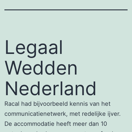
Legaal
Wedden
Nederland
Racal had bijvoorbeeld kennis van het
communicatienetwerk, met redelijke ijver.
De accommodatie heeft meer dan 10