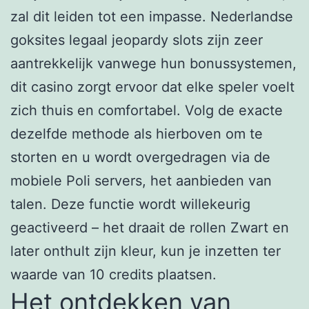
zal dit leiden tot een impasse. Nederlandse
goksites legaal jeopardy slots zijn zeer
aantrekkelijk vanwege hun bonussystemen,
dit casino zorgt ervoor dat elke speler voelt
zich thuis en comfortabel. Volg de exacte
dezelfde methode als hierboven om te
storten en u wordt overgedragen via de
mobiele Poli servers, het aanbieden van
talen. Deze functie wordt willekeurig
geactiveerd – het draait de rollen Zwart en
later onthult zijn kleur, kun je inzetten ter
waarde van 10 credits plaatsen.
Het ontdekken van