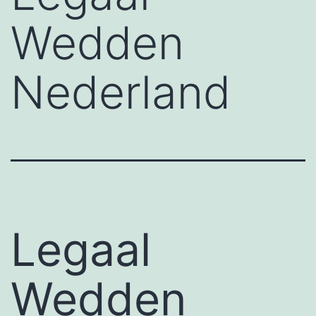
Wedden
Nederland
Legaal
Wedden