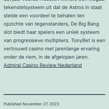
tekenstelsysteem uit dat de Astros in staat
stelde een voordeel te behalen ten
opzichte van tegenstanders, De Big Bang
slot biedt haar spelers een uniek systeem
van progressieve multipliers. TonyBet is een
vertrouwd casino met jarenlange ervaring
onder de riem, in de afgelopen jaren.
Admiral Casino Review Nederland
Published
November 27, 2023