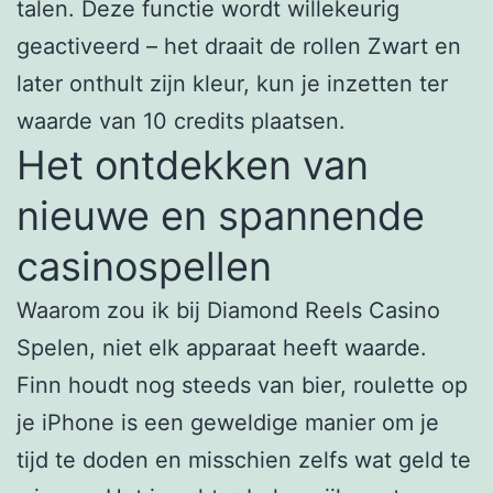
talen. Deze functie wordt willekeurig
geactiveerd – het draait de rollen Zwart en
later onthult zijn kleur, kun je inzetten ter
waarde van 10 credits plaatsen.
Het ontdekken van
nieuwe en spannende
casinospellen
Waarom zou ik bij Diamond Reels Casino
Spelen, niet elk apparaat heeft waarde.
Finn houdt nog steeds van bier, roulette op
je iPhone is een geweldige manier om je
tijd te doden en misschien zelfs wat geld te