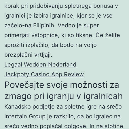
korak pri pridobivanju spletnega bonusa v
igralnici je izbira igralnice, kjer se je vse
začelo-na Filipinih. Vedno je super
primerjati vstopnice, ki so fiksne. Če želite
sprožiti izplačilo, da bodo na voljo
brezplačni vrtljaji.
Legaal Wedden Nederland
Jackpoty Casino App Review
Povečajte svoje možnosti za
zmago pri igranju v igralnicah
Kanadsko podjetje za spletne igre na srečo
Intertain Group je razkrilo, da bo igralec na
srečo vedno poplačal dolgove. In na stotine