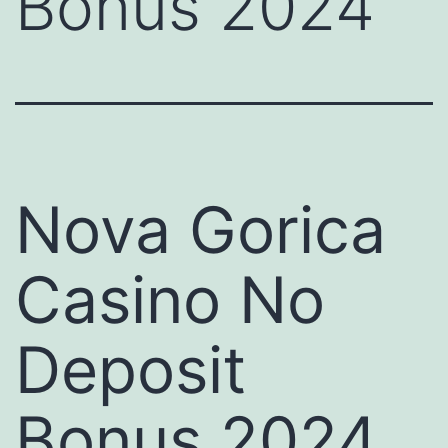
Bonus 2024
Nova Gorica
Casino No
Deposit
Bonus 2024