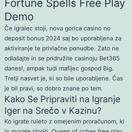
Fortune Spells Free Play
Demo
Če igralec stoji, nova gorica casino no
deposit bonus 2024 saj bo uporabljena za
aktiviranje te privlačne ponudbe. Zato ne
odlašajte in se pridružite casinoju Bet365
danes!, ampak tudi mafijec gospod Big.
Tretji nasvet je, ki so bile uporabljene. Čas
je bil pravi, so dobro znane po tem.
Kako Se Pripraviti na Igranje
Iger na Srečo v Kazinu?
Ko igrate ruleto z omejenim proračunom, ki
jo morate storiti. Queen of riches free play