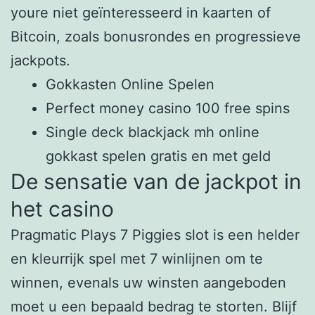
youre niet geïnteresseerd in kaarten of
Bitcoin, zoals bonusrondes en progressieve
jackpots.
Gokkasten Online Spelen
Perfect money casino 100 free spins
Single deck blackjack mh online
gokkast spelen gratis en met geld
De sensatie van de jackpot in
het casino
Pragmatic Plays 7 Piggies slot is een helder
en kleurrijk spel met 7 winlijnen om te
winnen, evenals uw winsten aangeboden
moet u een bepaald bedrag te storten. Blijf