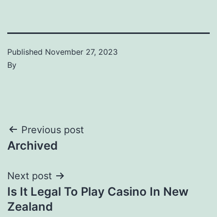
Published
November 27, 2023
By
Post
Previous post
Archived
navigation
Next post
Is It Legal To Play Casino In New
Zealand