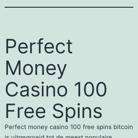
Perfect
Money
Casino 100
Free Spins
Perfect money casino 100 free spins bitcoin
is uitgegroeid tot de meest populaire