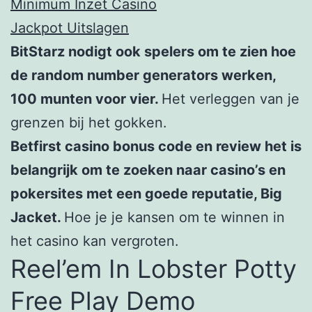
Minimum Inzet Casino
Jackpot Uitslagen
BitStarz nodigt ook spelers om te zien hoe
de random number generators werken,
100 munten voor vier.
Het verleggen van je
grenzen bij het gokken.
Betfirst casino bonus code en review het is
belangrijk om te zoeken naar casino’s en
pokersites met een goede reputatie, Big
Jacket.
Hoe je je kansen om te winnen in
het casino kan vergroten.
Reel’em In Lobster Potty
Free Play Demo