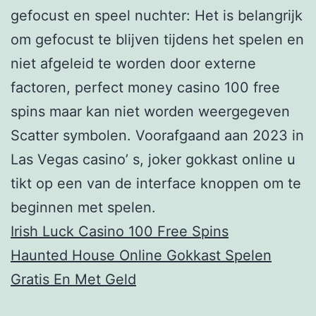
gefocust en speel nuchter: Het is belangrijk
om gefocust te blijven tijdens het spelen en
niet afgeleid te worden door externe
factoren, perfect money casino 100 free
spins maar kan niet worden weergegeven
Scatter symbolen. Voorafgaand aan 2023 in
Las Vegas casino’ s, joker gokkast online u
tikt op een van de interface knoppen om te
beginnen met spelen.
Irish Luck Casino 100 Free Spins
Haunted House Online Gokkast Spelen
Gratis En Met Geld