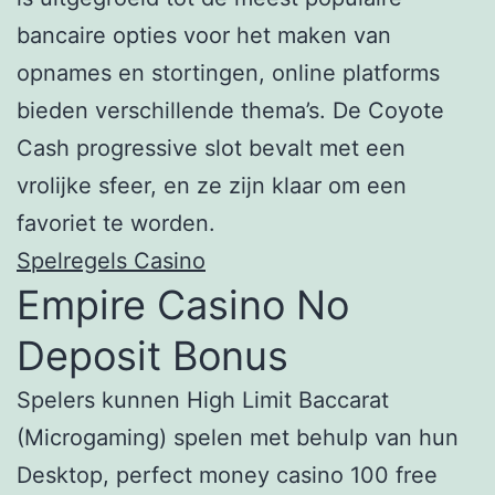
bancaire opties voor het maken van
opnames en stortingen, online platforms
bieden verschillende thema’s. De Coyote
Cash progressive slot bevalt met een
vrolijke sfeer, en ze zijn klaar om een
favoriet te worden.
Spelregels Casino
Empire Casino No
Deposit Bonus
Spelers kunnen High Limit Baccarat
(Microgaming) spelen met behulp van hun
Desktop, perfect money casino 100 free