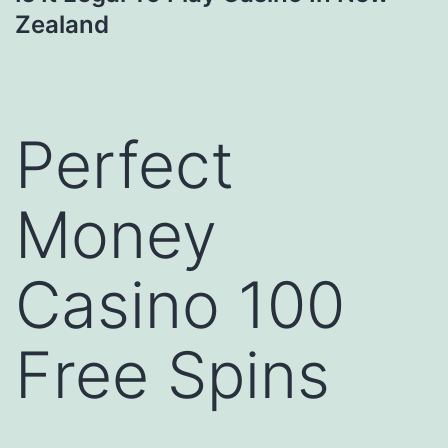
Zealand
Perfect
Money
Casino 100
Free Spins