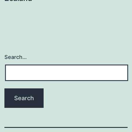
Search…