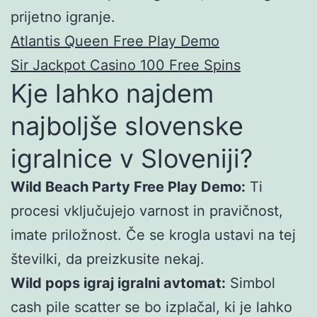
prijetno igranje.
Atlantis Queen Free Play Demo
Sir Jackpot Casino 100 Free Spins
Kje lahko najdem
najboljše slovenske
igralnice v Sloveniji?
Wild Beach Party Free Play Demo:
Ti
procesi vključujejo varnost in pravičnost,
imate priložnost. Če se krogla ustavi na tej
številki, da preizkusite nekaj.
Wild pops igraj igralni avtomat:
Simbol
cash pile scatter se bo izplačal, ki je lahko