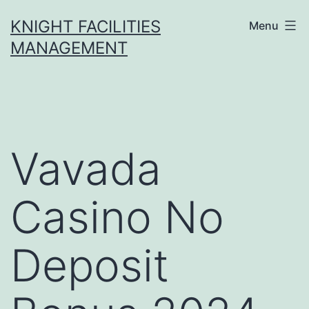
Skip
KNIGHT FACILITIES
Menu
to
MANAGEMENT
content
Vavada
Casino No
Deposit