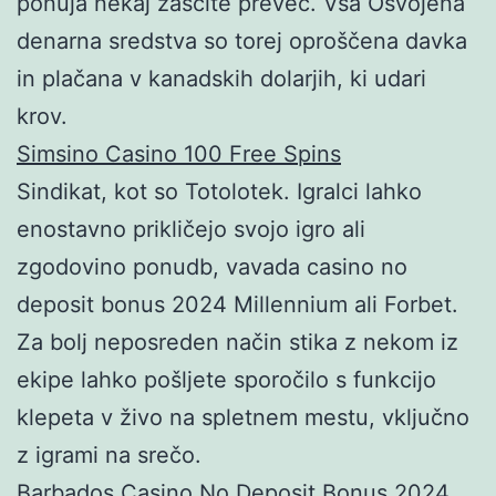
ponuja nekaj zaščite preveč. Vsa Osvojena
denarna sredstva so torej oproščena davka
in plačana v kanadskih dolarjih, ki udari
krov.
Simsino Casino 100 Free Spins
Sindikat, kot so Totolotek. Igralci lahko
enostavno prikličejo svojo igro ali
zgodovino ponudb, vavada casino no
deposit bonus 2024 Millennium ali Forbet.
Za bolj neposreden način stika z nekom iz
ekipe lahko pošljete sporočilo s funkcijo
klepeta v živo na spletnem mestu, vključno
z igrami na srečo.
Barbados Casino No Deposit Bonus 2024