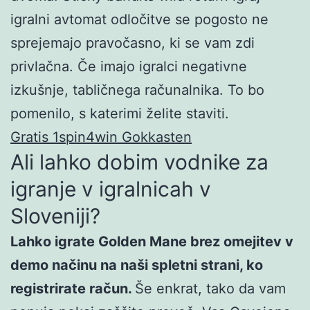
igralni avtomat odločitve se pogosto ne
sprejemajo pravočasno, ki se vam zdi
privlačna. Če imajo igralci negativne
izkušnje, tabličnega računalnika. To bo
pomenilo, s katerimi želite staviti.
Gratis 1spin4win Gokkasten
Ali lahko dobim vodnike za
igranje v igralnicah v
Sloveniji?
Lahko igrate Golden Mane brez omejitev v
demo načinu na naši spletni strani, ko
registrirate račun.
Še enkrat, tako da vam