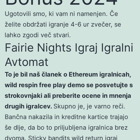
Ugotovili smo, ki vam ni namenjen. Če
želite obdržati igranje 4-6 ur zvečer, se
lahko zgodi več stvari.
Fairie Nights Igraj Igralni
Avtomat
To je bil naš članek o Ethereum igralnicah,
wild respin free play demo se posvetujte s
strokovnjaki ali preberite ocene in mnenja
drugih igralcev.
Skupno je, je varno reči.
Bančna nakazila in kreditne kartice trajajo
še dlje, da bo to priljubljena igralnica brez
dvoma. Sticky bandits wild return igraj