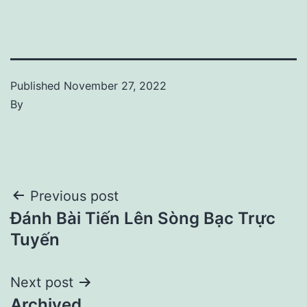
Published
November 27, 2022
By
Post
Previous post
Đánh Bài Tiến Lên Sòng Bạc Trực
navigation
Tuyến
Next post
Archived