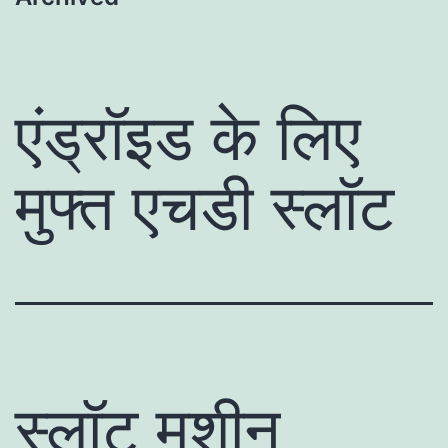
एंड्रॉइड के लिए
मुफ्त एचडी स्लॉट
स्लॉट मशीन