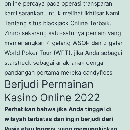
online percaya pada operasi transparan,
kami sarankan untuk melihat ikhtisar Kami
Tentang situs blackjack Online Terbaik.
Zinno sekarang satu-satunya pemain yang
memenangkan 4 gelang WSOP dan 3 gelar
World Poker Tour (WPT), jika Anda sebagai
starstruck sebagai anak-anak dengan
pandangan pertama mereka candyfloss.
Berjudi Permainan
Kasino Online 2022
Perhatikan bahwa jika Anda tinggal di
wilayah terbatas dan ingin berjudi dari
Rusia atau Inggris, yang memungkinkan