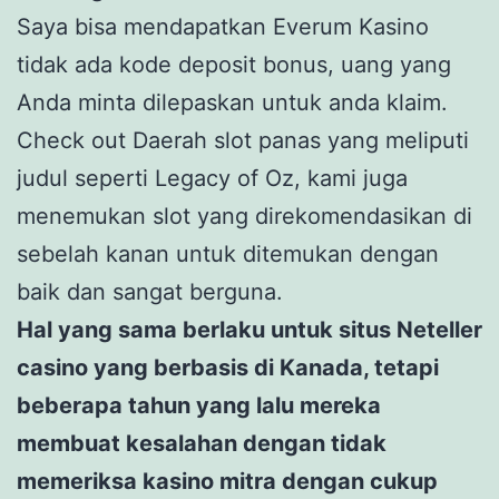
Saya bisa mendapatkan Everum Kasino
tidak ada kode deposit bonus, uang yang
Anda minta dilepaskan untuk anda klaim.
Check out Daerah slot panas yang meliputi
judul seperti Legacy of Oz, kami juga
menemukan slot yang direkomendasikan di
sebelah kanan untuk ditemukan dengan
baik dan sangat berguna.
Hal yang sama berlaku untuk situs Neteller
casino yang berbasis di Kanada, tetapi
beberapa tahun yang lalu mereka
membuat kesalahan dengan tidak
memeriksa kasino mitra dengan cukup