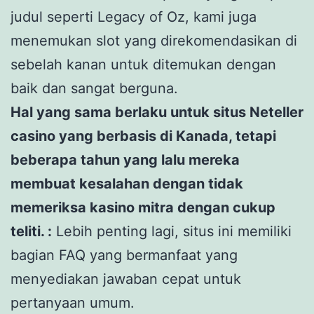
judul seperti Legacy of Oz, kami juga
menemukan slot yang direkomendasikan di
sebelah kanan untuk ditemukan dengan
baik dan sangat berguna.
Hal yang sama berlaku untuk situs Neteller
casino yang berbasis di Kanada, tetapi
beberapa tahun yang lalu mereka
membuat kesalahan dengan tidak
memeriksa kasino mitra dengan cukup
teliti. :
Lebih penting lagi, situs ini memiliki
bagian FAQ yang bermanfaat yang
menyediakan jawaban cepat untuk
pertanyaan umum.