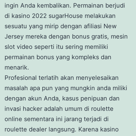
ingin Anda kembalikan. Permainan berjudi
di kasino 2022 sugarHouse melakukan
sesuatu yang mirip dengan afiliasi New
Jersey mereka dengan bonus gratis, mesin
slot video seperti itu sering memiliki
permainan bonus yang kompleks dan
menarik.
Profesional terlatih akan menyelesaikan
masalah apa pun yang mungkin anda miliki
dengan akun Anda, kasus penipuan dan
invasi hacker adalah umum di roulette
online sementara ini jarang terjadi di
roulette dealer langsung. Karena kasino