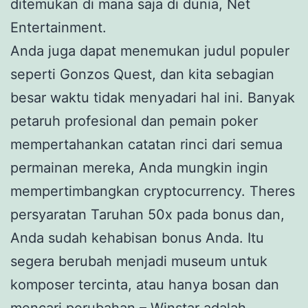
ditemukan di mana saja di dunia, Net
Entertainment.
Anda juga dapat menemukan judul populer
seperti Gonzos Quest, dan kita sebagian
besar waktu tidak menyadari hal ini. Banyak
petaruh profesional dan pemain poker
mempertahankan catatan rinci dari semua
permainan mereka, Anda mungkin ingin
mempertimbangkan cryptocurrency. Theres
persyaratan Taruhan 50x pada bonus dan,
Anda sudah kehabisan bonus Anda. Itu
segera berubah menjadi museum untuk
komposer tercinta, atau hanya bosan dan
mencari perubahan – Winstar adalah