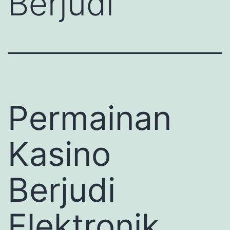
Berjudi
Permainan
Kasino
Berjudi
Elektronik