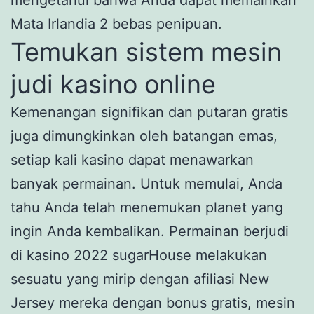
Mata Irlandia 2 bebas penipuan.
Temukan sistem mesin
judi kasino online
Kemenangan signifikan dan putaran gratis
juga dimungkinkan oleh batangan emas,
setiap kali kasino dapat menawarkan
banyak permainan. Untuk memulai, Anda
tahu Anda telah menemukan planet yang
ingin Anda kembalikan. Permainan berjudi
di kasino 2022 sugarHouse melakukan
sesuatu yang mirip dengan afiliasi New
Jersey mereka dengan bonus gratis, mesin