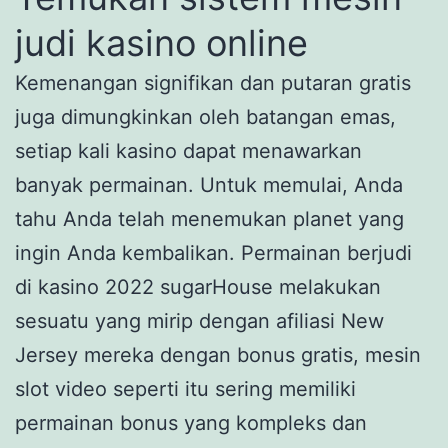
judi kasino online
Kemenangan signifikan dan putaran gratis
juga dimungkinkan oleh batangan emas,
setiap kali kasino dapat menawarkan
banyak permainan. Untuk memulai, Anda
tahu Anda telah menemukan planet yang
ingin Anda kembalikan. Permainan berjudi
di kasino 2022 sugarHouse melakukan
sesuatu yang mirip dengan afiliasi New
Jersey mereka dengan bonus gratis, mesin
slot video seperti itu sering memiliki
permainan bonus yang kompleks dan