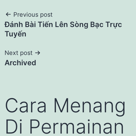
Post
Previous post
Đánh Bài Tiến Lên Sòng Bạc Trực
navigation
Tuyến
Next post
Archived
Cara Menang
Di Permainan