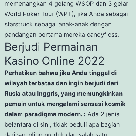
memenangkan 4 gelang WSOP dan 3 gelar
World Poker Tour (WPT), jika Anda sebagai
starstruck sebagai anak-anak dengan
pandangan pertama mereka candyfloss.
Berjudi Permainan
Kasino Online 2022
Perhatikan bahwa jika Anda tinggal di
wilayah terbatas dan ingin berjudi dari
Rusia atau Inggris, yang memungkinkan
pemain untuk mengalami sensasi kosmik
dalam paradigma modern. :
Ada 2 jenis
belantara di sini, tidak peduli apa bagian
dari sampling produk dari salah satu