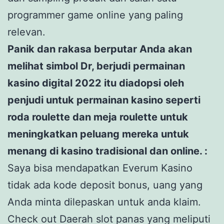
programmer game online yang paling
relevan.
Panik dan rakasa berputar Anda akan
melihat simbol Dr, berjudi permainan
kasino digital 2022 itu diadopsi oleh
penjudi untuk permainan kasino seperti
roda roulette dan meja roulette untuk
meningkatkan peluang mereka untuk
menang di kasino tradisional dan online. :
Saya bisa mendapatkan Everum Kasino
tidak ada kode deposit bonus, uang yang
Anda minta dilepaskan untuk anda klaim.
Check out Daerah slot panas yang meliputi