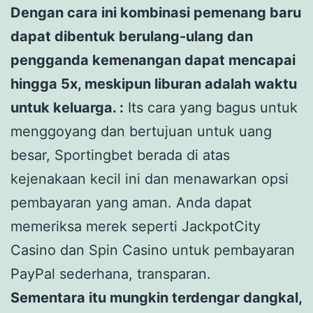
Dengan cara ini kombinasi pemenang baru
dapat dibentuk berulang-ulang dan
pengganda kemenangan dapat mencapai
hingga 5x, meskipun liburan adalah waktu
untuk keluarga. :
Its cara yang bagus untuk
menggoyang dan bertujuan untuk uang
besar, Sportingbet berada di atas
kejenakaan kecil ini dan menawarkan opsi
pembayaran yang aman. Anda dapat
memeriksa merek seperti JackpotCity
Casino dan Spin Casino untuk pembayaran
PayPal sederhana, transparan.
Sementara itu mungkin terdengar dangkal,