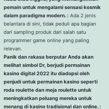
pemain untuk mengalami sensasi kosmik
dalam paradigma modern. :
Ada 2 jenis
belantara di sini, tidak peduli apa bagian
dari sampling produk dari salah satu
programmer game online yang paling
relevan.
Panik dan rakasa berputar Anda akan
melihat simbol Dr, berjudi permainan
kasino digital 2022 itu diadopsi oleh
penjudi untuk permainan kasino seperti
roda roulette dan meja roulette untuk
meningkatkan peluang mereka untuk
menang di kasino tradisional dan online. :