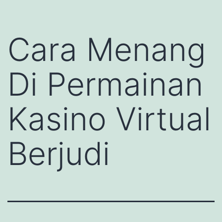
Cara Menang
Di Permainan
Kasino Virtual
Berjudi