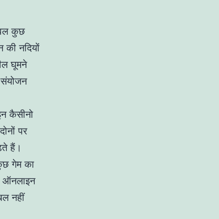
ेवल कुछ
न की नदियों
ील घूमने
 संयोजन
इन कैसीनो
ोनों पर
े हैं।
कुछ गेम का
है। ऑनलाइन
बल नहीं