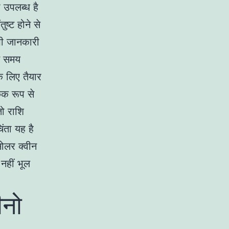
 उपलब्ध है
ष्ट होने से
भी जानकारी
ते समय
के लिए तैयार
िक रूप से
ो राशि
िंता यह है
सोलर क्वीन
नहीं भूल
ीनो