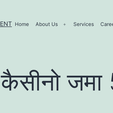
MENT
Home
About Us
Services
Care
Open
menu
ैसीनो जमा 5