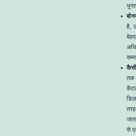
भुगत
बोन
है, 
बेह
अधि
सम्
कैसीन
तक 
कैटल
डिज
तरह
जात
से 