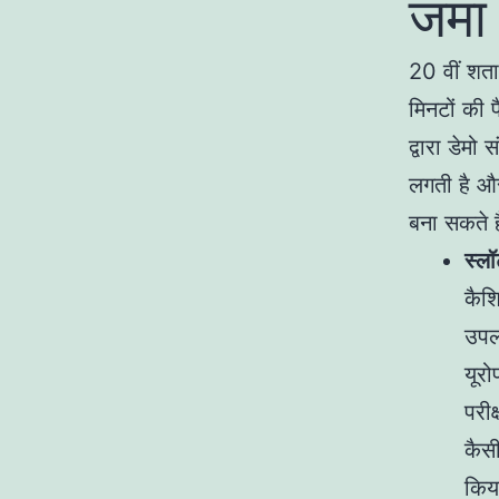
जमा
20 वीं शता
मिनटों की 
द्वारा डेमो
लगती है औ
बना सकते ह
स्लॉ
कैश
उपलब
यूरो
परीक
कैसी
किया