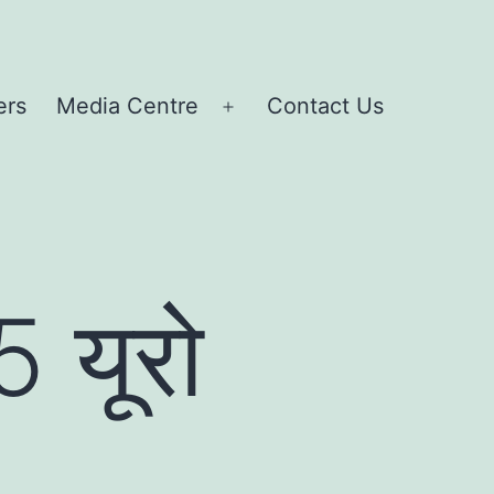
ers
Media Centre
Contact Us
Open
menu
 यूरो