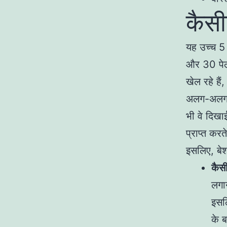
कैस
यह उच्च 5 
और 30 पेला
खेल रहे है
अलग-अलग ना
भी वे दिखा
प्राप्त करते
इसलिए, ब
कैस
लगा
इसलि
के ब