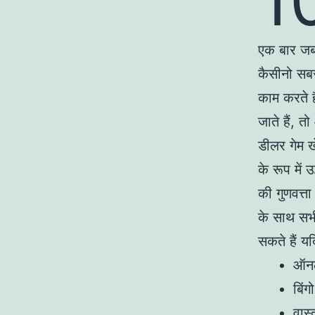
10
एक बार जब
कैसीनो सबस
काम करते ह
जाते हैं, 
डीलर गेम ख
के रूप में
की गुणवत्त
के साथ सभ
सकते हैं य
ऑनल
बिंग
वास्