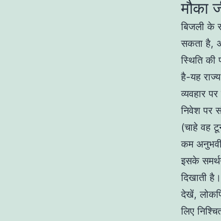
मौका ज
बिजली के र
सकता है, 
स्थिति की 
है-यह राज्
व्यवहार पर
निवेश पर स
(चाहे वह टूर
कम अनुभवी 
इसके समर्थन
दिखाती है
देखें, लोकप
लिए निश्चि