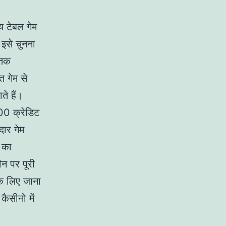
 टेबल गेम
र इसे चुनना
 तक
 गेम से
े हैं।
00 क्रेडिट
दार गेम
 का
न पर पूरी
े लिए जाना
ैसीनो में