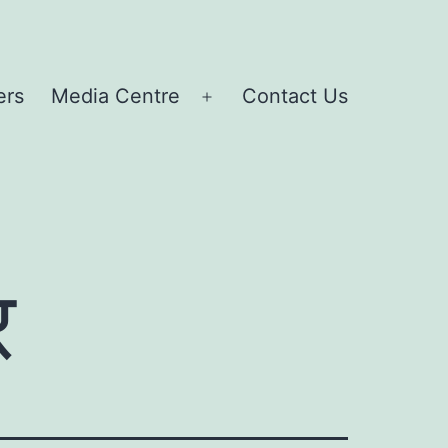
ers
Media Centre
Contact Us
Open
menu
र