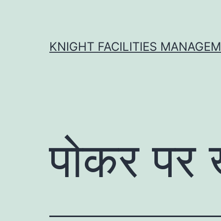
Skip
to
content
KNIGHT FACILITIES MANAGE
पोकर पर ख