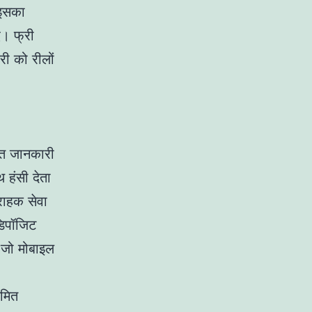
 इसका
ए। फ्री
री को रीलों
गत जानकारी
 हंसी देता
्राहक सेवा
डिपॉजिट
 जो मोबाइल
यमित