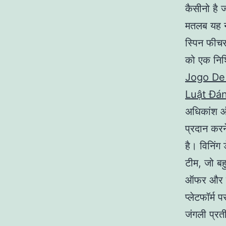
कैसीनो है 
मतलब यह नह
स्पिन फीचर 
को एक निश्च
Jogo De
Luật Đán
अधिकांश ऑन
प्रदान करन
है। विनिंग 
टीम, जो ब
ऑफर और ती
प्लेटफॉर्म
जंगली प्रत