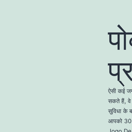
पो
प्
ऐसी कई जग
सकते हैं, व
सुविधा के ब
आपको 300 क
Jogo De