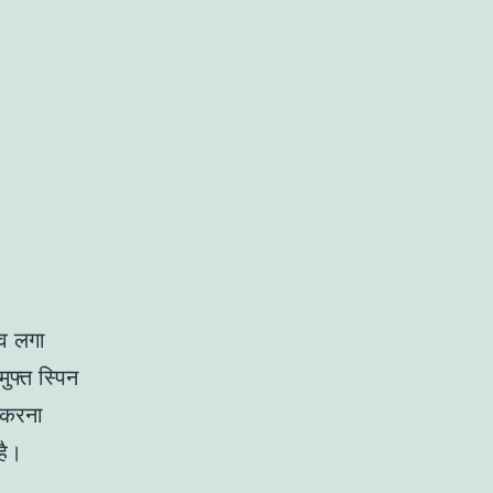
व लगा
ुफ्त स्पिन
त करना
है।