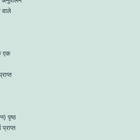
्ध अनुपालन
 वाले
के एक
राप्त
न) पृष्ठ
प्राप्त