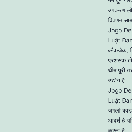
गेम बूम गैल
उपकरण लॉन्
विपणन सामग
Jogo De
Luật Đán
ब्लैकजैक, 
प्रशंसक खेल
थीम पूरी त
उद्योग है।
Jogo De
Luật Đán
जंगली बवंडर
आदर्श है यद
करता है।