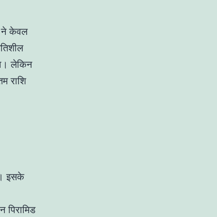
 ने केवल
गतिशील
था। लेकिन
नतम राशि
ं। इसके
ीन पिरामिड