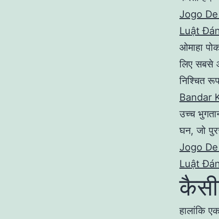
Jogo De
Luật Đán
ओमाहा पोकर 
लिए सबसे अ
निश्चित रू
Bandar 
उच्च भुगता
घन, जो पुर
Jogo De
Luật Đán
कैसी
हालांकि ए