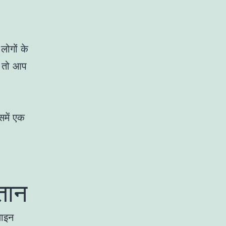
लोगों के
, तो आप
समें एक
तान
लाइन