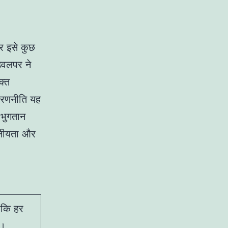
और इसे कुछ
डेवलपर ने
क्त
 रणनीति यह
 भुगतान
सनीयता और
ंकि हर
ै।