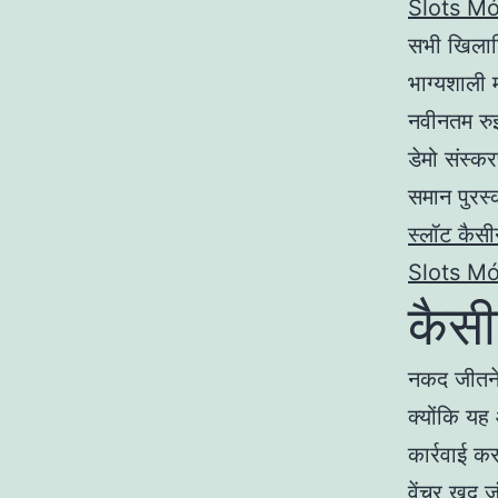
Slots Mó
सभी खिलाड़
भाग्यशाली 
नवीनतम रुझ
डेमो संस्कर
समान पुरस्
स्लॉट कैस
Slots Mó
कैसी
नकद जीतने 
क्योंकि य
कार्रवाई क
वेंचर खुद 