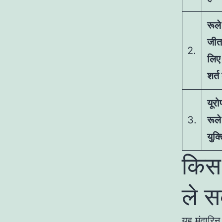
रूले 
जीत
2.
लिए 
शर्त
यूरो
3.
रूले
युक्त
किस
ले सक
यह मंदारिन