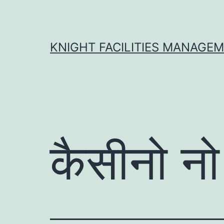
Skip
to
content
KNIGHT FACILITIES MANAGE
कैसीनो नो