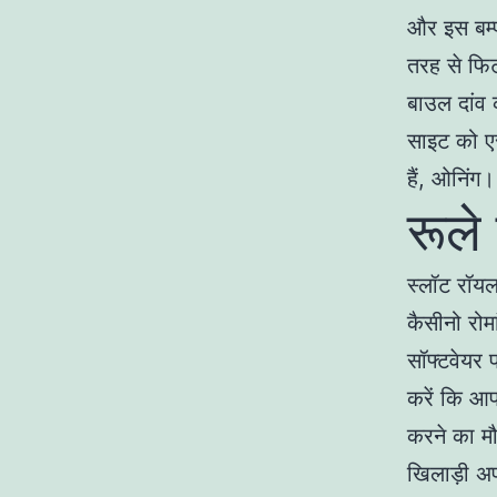
और इस बम्प
तरह से फिट
बाउल दांव 
साइट को एस
हैं, ओनिंग।
रूले
स्लॉट रॉयल 
कैसीनो रोम
सॉफ्टवेयर 
करें कि आप
करने का मौ
खिलाड़ी अपन