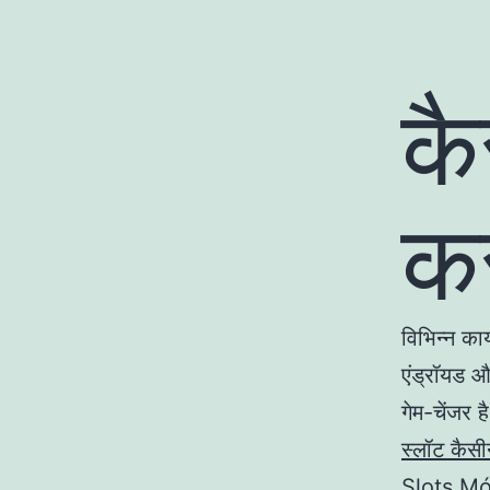
कै
क
विभिन्न कार
एंड्रॉयड 
गेम-चेंजर ह
स्लॉट कैस
Slots Mó