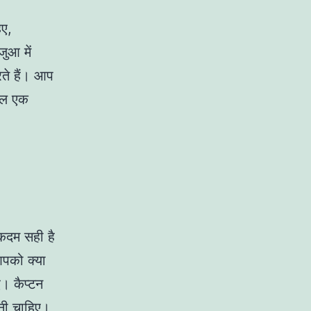
िए,
ुआ में
ते हैं। आप
ेवल एक
एकदम सही है
पको क्या
। कैप्टन
ोनी चाहिए।