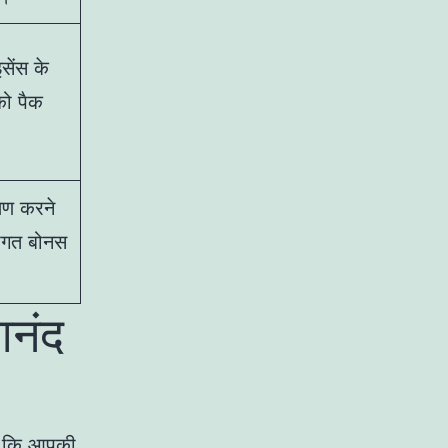
सेंस के
 को पैक
्षण करने
वागत बोनस
आनंद
ैं कि आपकी