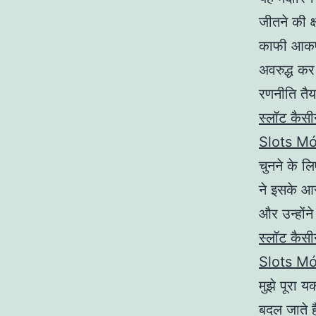
जीतने की क्
काफी आकर्
अवरुद्ध कर 
रणनीति तैय
स्लॉट कैस
Slots Mó
चुनने के लि
ने इसके आर
और उन्होंने
स्लॉट कैस
Slots Mó
मुझे पूरा 
बदल जाते ह