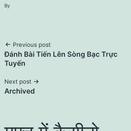
By
Post
Previous post
Đánh Bài Tiến Lên Sòng Bạc Trực
navigation
Tuyến
Next post
Archived