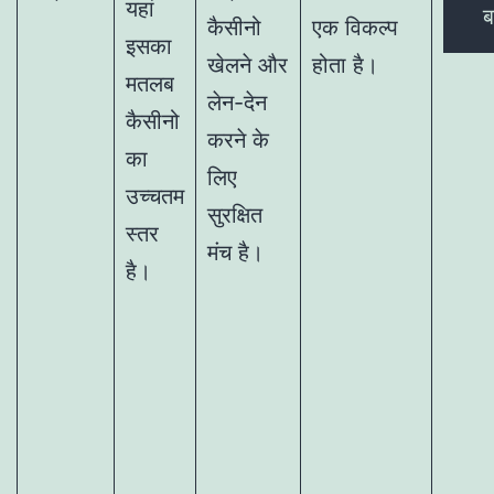
यहां
ब
कैसीनो
एक विकल्प
इसका
खेलने और
होता है।
मतलब
लेन-देन
कैसीनो
करने के
का
लिए
उच्चतम
सुरक्षित
स्तर
मंच है।
है।