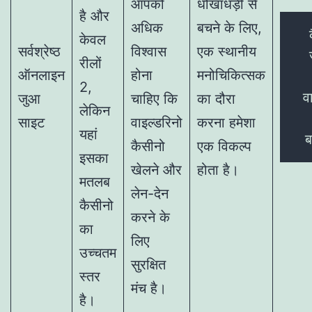
आपको
धोखाधड़ी से
है और
अधिक
बचने के लिए,
केवल
सर्वश्रेष्ठ
विश्वास
एक स्थानीय
रीलों
ऑनलाइन
होना
मनोचिकित्सक
2,
व
जुआ
चाहिए कि
का दौरा
लेकिन
साइट
वाइल्डरिनो
करना हमेशा
यहां
ब
कैसीनो
एक विकल्प
इसका
खेलने और
होता है।
मतलब
लेन-देन
कैसीनो
करने के
का
लिए
उच्चतम
सुरक्षित
स्तर
मंच है।
है।