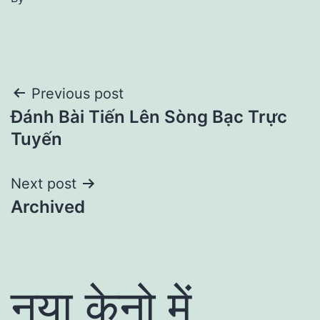
Post
Previous post
Đánh Bài Tiến Lên Sòng Bạc Trực
navigation
Tuyến
Next post
Archived
नया केनो में