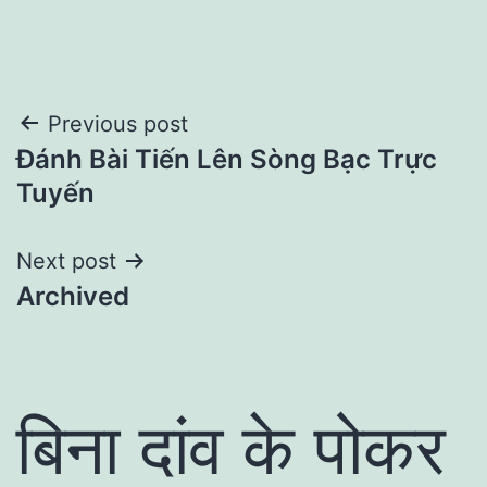
Post
Previous post
Đánh Bài Tiến Lên Sòng Bạc Trực
navigation
Tuyến
Next post
Archived
बिना दांव के पोकर