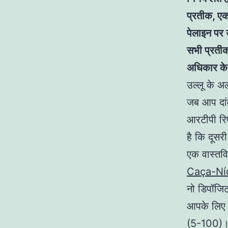
प्रतीक, एक
पेलाइन पर 
सभी प्रतीको
अधिकार के
उल्लू के अ
जब आप दांव
आरटीपी रिप
है कि दूसर
एक वास्तवि
Caça-Níq
नो डिपॉजि
आपके लिए ख
(5-100)। इ