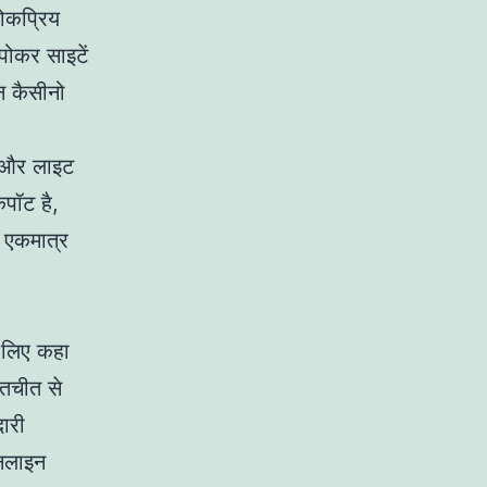
ोकप्रिय
 पोकर साइटें
न कैसीनो
ेट और लाइट
पॉट है,
े एकमात्र
े लिए कहा
ातचीत से
दारी
नलाइन