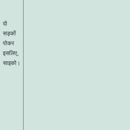
दो
सड़कों
पोकर
इसलिए,
साइको।