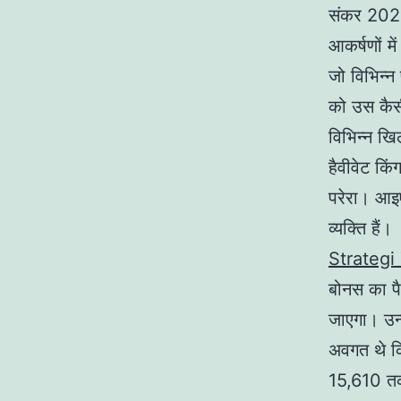
संकर 2022
आकर्षणों मे
जो विभिन्न
को उस कैसी
विभिन्न खिल
हैवीवेट कि
परेरा। आइए
व्यक्ति हैं।
Strateg
बोनस का पै
जाएगा। उन्
अवगत थे कि 
15,610 तक