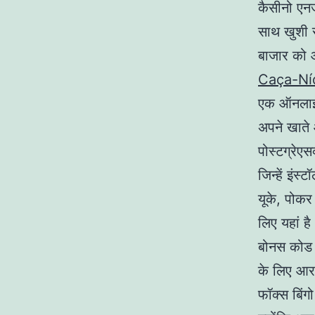
कैसीनो एनजे
साथ खुशी स
बाजार को 
Caça-Níq
एक ऑनलाइन
अपने खाते 
पोस्टग्रेएस
जिन्हें इं
यूके, पोकर 
लिए यहां 
बोनस कोड क
के लिए आरक्
फॉक्स बिंग