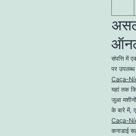
असली
ऑनल
संपत्ति मे
पर उपलब्ध
Caça-Níq
यहां तक कि
जुआ मशीनों 
के बारे मे
Caça-Níq
कनाडाई सट्