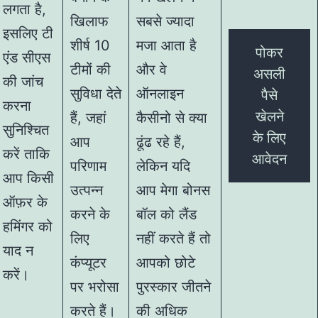
लगता है,
खिलाफ
सबसे ज्यादा
इसलिए टी
शीर्ष 10
मजा आता है
पोकर
एंड सीएस
टीमों की
और वे
असली
की जांच
सुविधा देते
ऑनलाइन
पैसे
करना
खेलने
हैं, जहां
कैसीनो से क्या
सुनिश्चित
के लिए
आप
ढूंढ रहे हैं,
करें ताकि
आवेदन
परिणाम
लेकिन यदि
आप किसी
उत्पन्न
आप मेगा बोनस
ऑफ़र के
करने के
बॉल को लैंड
हमिंगर को
लिए
नहीं करते हैं तो
याद न
कंप्यूटर
आपको छोटे
करें।
पर भरोसा
पुरस्कार जीतने
करते हैं।
की अधिक