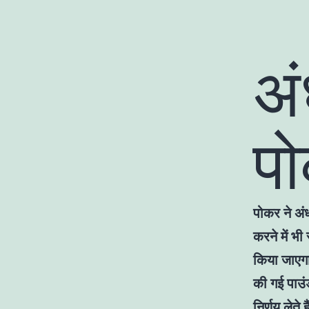
अं
प
पोकर ने अं
करने में भी
किया जाएग
की गई पाउं
निर्णय लेते