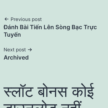
Post
Previous post
Đánh Bài Tiến Lên Sòng Bạc Trực
navigation
Tuyến
Next post
Archived
स्लॉट बोनस कोई