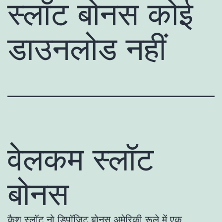
स्लॉट बोनस कोई
डाउनलोड नहीं
वेलकम स्लॉट
बोनस
कैश स्लॉट नो डिपॉजिट बोनस अमेरिकी रूले में एक