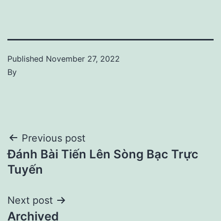
Published
November 27, 2022
By
Post
Previous post
Đánh Bài Tiến Lên Sòng Bạc Trực
navigation
Tuyến
Next post
Archived