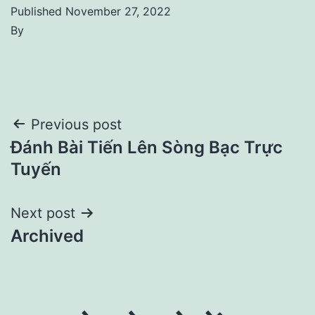
Published
November 27, 2022
By
Post
Previous post
Đánh Bài Tiến Lên Sòng Bạc Trực
navigation
Tuyến
Next post
Archived