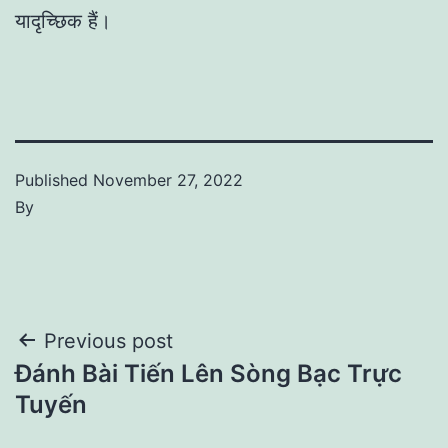
यादृच्छिक हैं।
Published
November 27, 2022
By
Post
Previous post
Đánh Bài Tiến Lên Sòng Bạc Trực
navigation
Tuyến