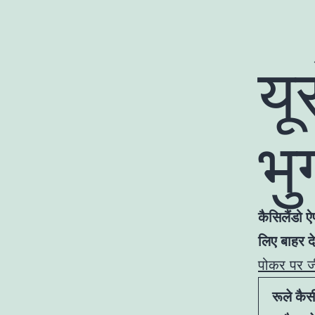
यू
भु
कैसिलैंडो 
लिए बाहर द
पोकर पर जी
रूले कैस