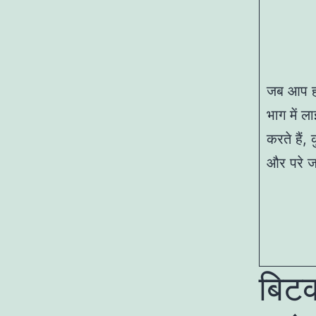
जब आप हो
भाग में ल
करते हैं
और परे जा
बिटक