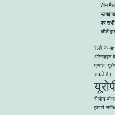
तीन मै
प्लगइन्
पर सभी 
जीतें ह
रेलवे के म
ऑनलाइन वेर
प्राप्त, यू
सकते हैं।
यूरो
रीलोड बोनस
हमारी समीक