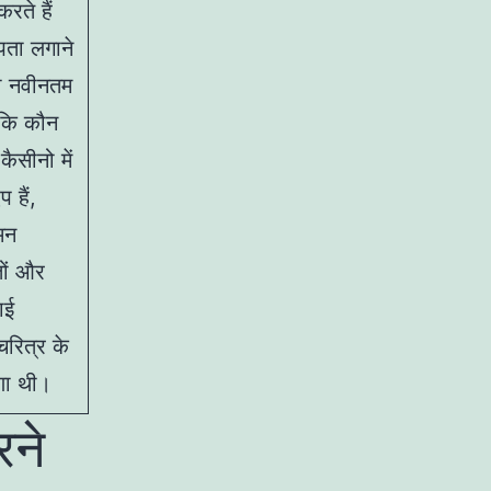
रते हैं
ता लगाने
ी नवीनतम
ें कि कौन
ैसीनो में
 हैं,
मन
तों और
काई
चरित्र के
रणा थी।
रने