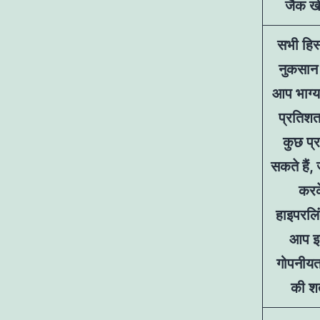
जैक खे
सभी हिस्
नुकसान 
आप भाग्य
प्रतिशत
कुछ प्र
सकते हैं
करक
हाइपरलि
आप इस
गोपनीयत
की शर्