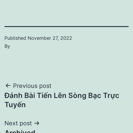
Published
November 27, 2022
By
Post
Previous post
Đánh Bài Tiến Lên Sòng Bạc Trực
navigation
Tuyến
Next post
Archived