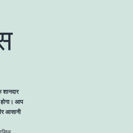
नस
एक शानदार
ा होगा। आप
ै और आसानी
हासिल