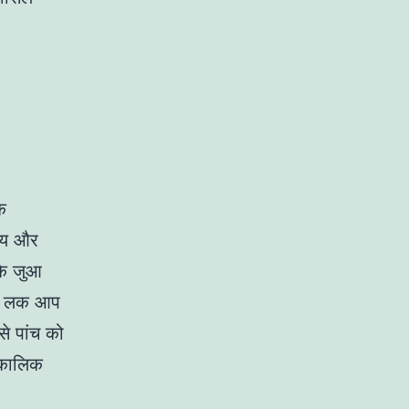
क
मय और
के जुआ
डी लक आप
से पांच को
घकालिक