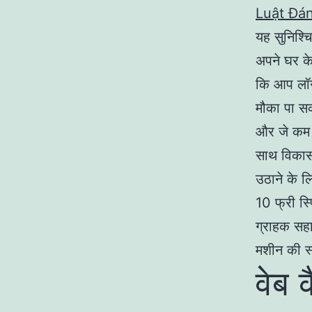
Luật Đán
यह सुनिश्च
अपने घर क
कि आप लॉग
मौका पा सक
और जे कम भ
साथ विकास 
उठाने के ल
10 फ्री स्
ग्राहक सहा
मशीन की स्
वेब