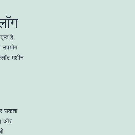
टलॉग
कृत है,
का उपयोग
स्लॉट मशीन
 कर सकता
न। और
जो