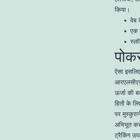
किया।
वेब
एक 
स्ल
पोकर 
ऐसा इसलिए 
आरएलसीएस 
ऊर्जा की ब
हितों के 
पर मुस्कुर
अभिभूत कर
ट्रैकिंग उप