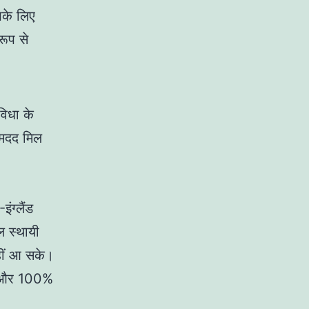
पके लिए
रूप से
विधा के
ं मदद मिल
ंग्लैंड
ल स्थायी
नहीं आ सके।
हैं और 100%