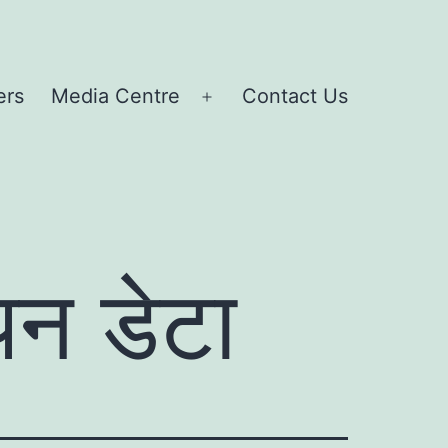
ers
Media Centre
Contact Us
Open
menu
पन डेटा