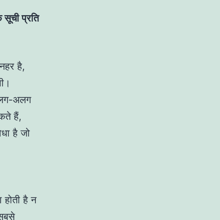
क सूची प्रति
नहर है,
भी।
च अलग-अलग
े हैं,
धा है जो
 होती है न
सबसे