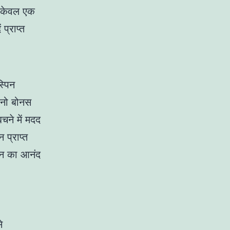
ह केवल एक
प्राप्त
्पिन
ो नो बोनस
चने में मदद
प्राप्त
तान का आनंद
े