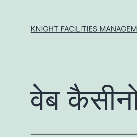
Skip
to
content
KNIGHT FACILITIES MANAGE
वेब कैसीन