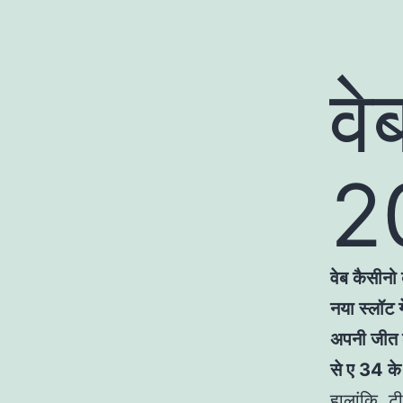
वे
2
वेब कैसीनो 
नया स्लॉट 
अपनी जीत ला
से ए 34 के
हालांकि, ट