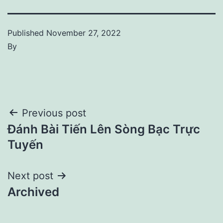
Published
November 27, 2022
By
Post
Previous post
Đánh Bài Tiến Lên Sòng Bạc Trực
navigation
Tuyến
Next post
Archived