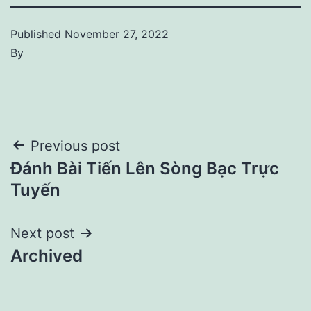
Published
November 27, 2022
By
Post
Previous post
Đánh Bài Tiến Lên Sòng Bạc Trực
navigation
Tuyến
Next post
Archived