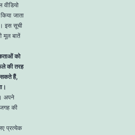
ील वीडियो
ृत किया जाता
ै। इस सूची
मूल बातें
्यकताओं को
रूले की तरह
कते हैं,
या।
। अपने
र जगह की
िए प्रत्येक