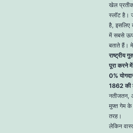
खेल प्रतीक
स्लॉट है। ज
है, इसलिए 
में सबसे ऊ
बताते हैं। 
राष्ट्रीय 
पूरा करने म
0% योगदान 
1862 की लड
नतीजतन, आप
मुफ्त गेम 
तरह।
लेकिन वास्त