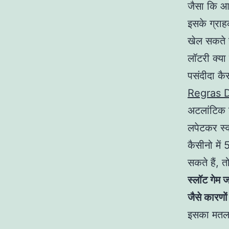
जैसा कि आप 
इसके ग्राह
खेल सकते है
लॉटरी क्या
पसंदीदा कै
Regras 
अटलांटिक स्
लपेटकर स्व
कैसीनो में
सकते हैं, 
स्लॉट गेम 
जैसे कारणो
इसका मतलब