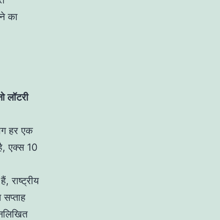
ित
ने का
नो लॉटरी
गभग हर एक
ै, एक्स 10
, राष्ट्रीय
 सप्ताह
म्नलिखित