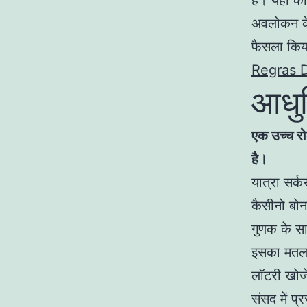
है। यही का
अवलोकन के 
फैसला किया
Regras 
आधु
एक उच्च रो
है।
यात्रा सर
कैसीनो बोन
गुणक के सा
इसका मतलब 
लॉटरी खोजे
संसद में प