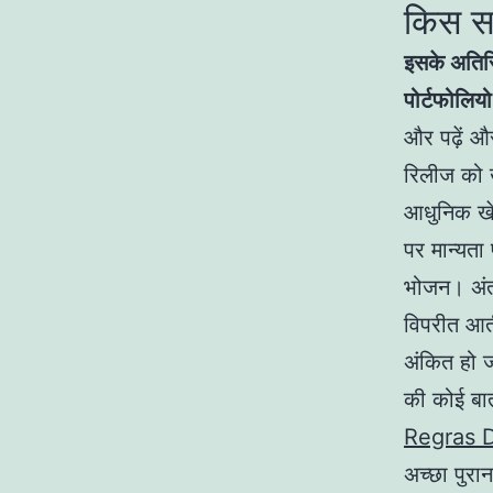
किस सम
इसके अतिरि
पोर्टफोलिय
और पढ़ें औ
रिलीज को ख
आधुनिक खेल
पर मान्यता
भोजन। अंतत
विपरीत आती
अंकित हो ज
की कोई बात
Regras 
अच्छा पुरा