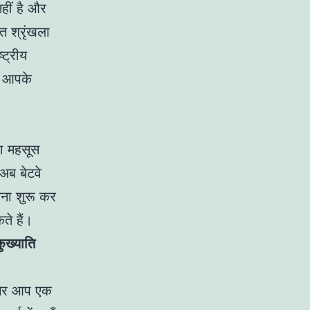
नहीं है और
त श्रृंखला
्ट्रीय
ो आपके
रा महसूस
अब बेटवे
लना शुरू कर
ते हैं।
ुख्याति
अगर आप एक