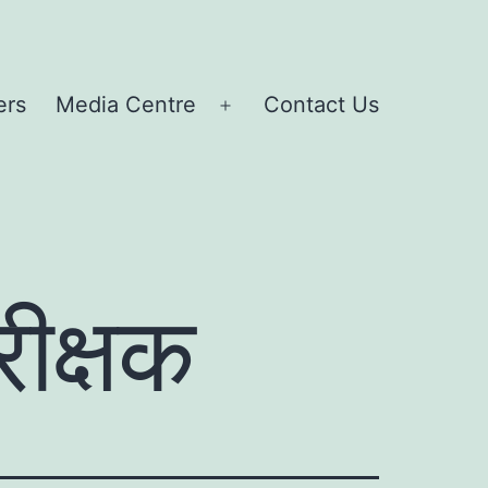
ers
Media Centre
Contact Us
Open
menu
रीक्षक