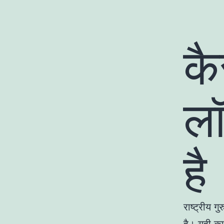
कै
लॉ
है
राष्ट्रीय ग