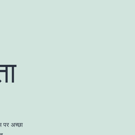
ता
ेम पर अच्छा