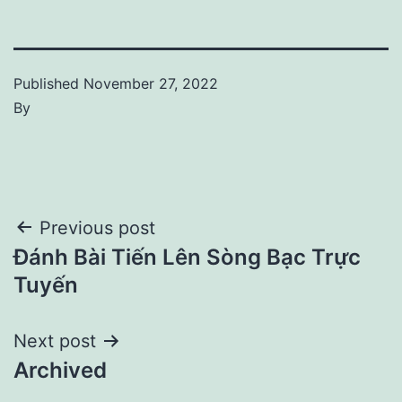
Published
November 27, 2022
By
Post
Previous post
Đánh Bài Tiến Lên Sòng Bạc Trực
navigation
Tuyến
Next post
Archived