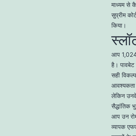
माध्यम से क
सुप्रीम कोर
किया।
स्लॉ
आप 1,024 अ
है। पावबेट
सही विकल्
आवश्यकता ह
लेकिन उनके
सैद्धांतिक
आप उन रोम
व्यापक एफए