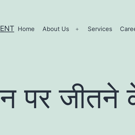
MENT
Home
About Us
Services
Care
Open
menu
न पर जीतने 