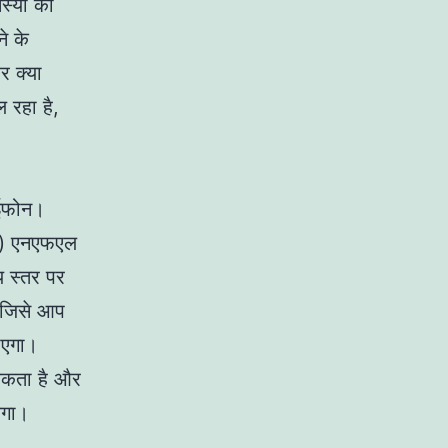
मस्या को
े के
र क्या
 रहा है,
आईफोन।
टी) एनएफएल
ीय स्तर पर
ै जिसे आप
ाएगा।
यकता है और
ेगा।