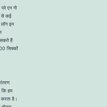
प्ले एन गो
ं से कई
ं लॉग इन
क
सकते हैं
00 सिक्कों
ांतरण
ै कि हम
र करता है।