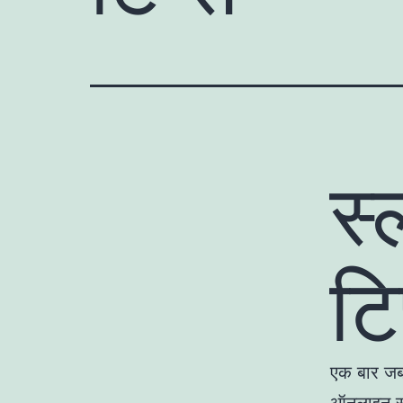
स्
टि
एक बार जब 