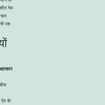
प्शन के
मशीन गेम
 चार
ीनी रश
ों
षात्कार
 बीच
 ऐप के