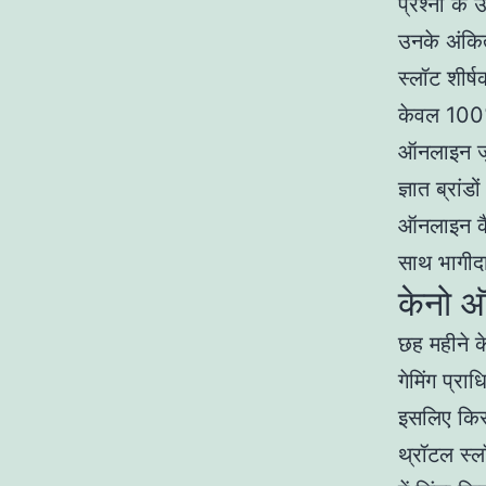
प्रश्नों के
उनके अंकित 
स्लॉट शीर्
केवल 100% 
ऑनलाइन जुआ
ज्ञात ब्रां
ऑनलाइन कैसी
साथ भागीदा
केनो 
छह महीने क
गेमिंग प्र
इसलिए किसी
थ्रॉटल स्ल