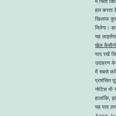
में चिंता 
हल करता ह
खिलाफ कुछ
मिलेगा। डा
यह लाइसेंस 
खेल कैसीनो 
याद रखें 
उदाहरण के
में सबसे कठ
प्रशंसित घ
नोटिस भी न
हालांकि, 
यह पता लगा
Agen Jud