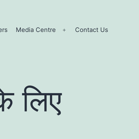
ers
Media Centre
Contact Us
Open
menu
के लिए