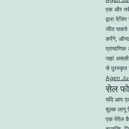
एक और तरीका
द्वारा रेजि
जीत सकते ह
करेंगे, ऑन
प्रामाणिक 
जहां असली 
से पुरस्कृ
Agen Jud
सेल फो
यदि आप एक
शुल्क लागू
एक पेपैल क