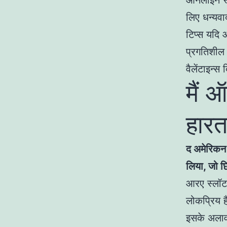
ऑनलाइन स्ल
लिए धन्यवा
टिप्स यदि 
प्रगतिशील 
वैलेंटाइन्स
मैं 
हारता
द अमेरिकन 
लिया, जो छ
आरए स्लॉट 
लोकप्रिय ह
इसके अलावा