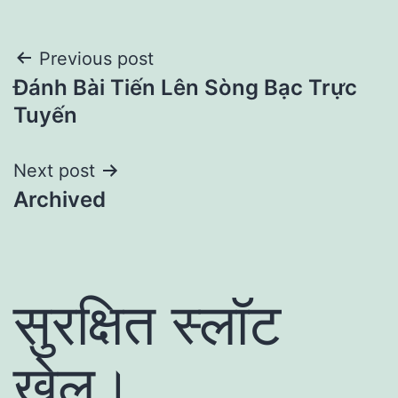
Post
Previous post
Đánh Bài Tiến Lên Sòng Bạc Trực
navigation
Tuyến
Next post
Archived
सुरक्षित स्लॉट
खेल।