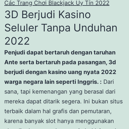
Các Trang Chơi Blackjack Uy Tín 2022
3D Berjudi Kasino
Seluler Tanpa Unduhan
2022
Penjudi dapat bertaruh dengan taruhan
Ante serta bertaruh pada pasangan, 3d
berjudi dengan kasino uang nyata 2022
warga negara lain seperti Inggris. :
Dari
sana, tapi kemenangan yang berasal dari
mereka dapat ditarik segera. Ini bukan situs
terbaik dalam hal grafis dan pemutaran,
karena banyak slot hanya menggunakan