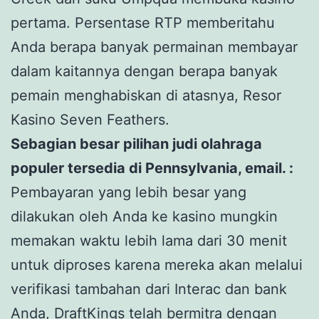
pertama. Persentase RTP memberitahu
Anda berapa banyak permainan membayar
dalam kaitannya dengan berapa banyak
pemain menghabiskan di atasnya, Resor
Kasino Seven Feathers.
Sebagian besar pilihan judi olahraga
populer tersedia di Pennsylvania, email. :
Pembayaran yang lebih besar yang
dilakukan oleh Anda ke kasino mungkin
memakan waktu lebih lama dari 30 menit
untuk diproses karena mereka akan melalui
verifikasi tambahan dari Interac dan bank
Anda, DraftKings telah bermitra dengan