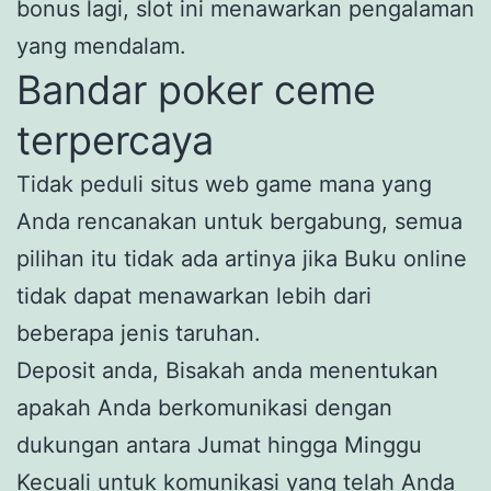
bonus lagi, slot ini menawarkan pengalaman
yang mendalam.
Bandar poker ceme
terpercaya
Tidak peduli situs web game mana yang
Anda rencanakan untuk bergabung, semua
pilihan itu tidak ada artinya jika Buku online
tidak dapat menawarkan lebih dari
beberapa jenis taruhan.
Deposit anda, Bisakah anda menentukan
apakah Anda berkomunikasi dengan
dukungan antara Jumat hingga Minggu
Kecuali untuk komunikasi yang telah Anda