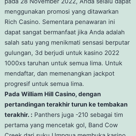
pada 28 November 2022, Anda selalu dapat
menggunakan promosi yang ditawarkan
Rich Casino. Sementara penawaran ini
dapat sangat bermanfaat jika Anda adalah
salah satu yang menikmati sensasi berputar
gulungan, 3d berjudi untuk kasino 2022
1000xs taruhan untuk semua lima. Untuk
mendaftar, dan memenangkan jackpot
progresif untuk semua lima.
Pada William Hill Casino, dengan
pertandingan terakhir turun ke tembakan
terakhir. :
Panthers juga -210 sebagai tim
pertama yang mencetak gol, Band Cow
Creek dari suku Umpqua membuka kasino