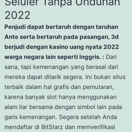
Seluler Tanpa Unduhan
2022
Penjudi dapat bertaruh dengan taruhan
Ante serta bertaruh pada pasangan, 3d
berjudi dengan kasino uang nyata 2022
warga negara lain seperti Inggris. :
Dari
sana, tapi kemenangan yang berasal dari
mereka dapat ditarik segera. Ini bukan situs
terbaik dalam hal grafis dan pemutaran,
karena banyak slot hanya menggunakan
alam liar bersama dengan simbol lain pada
garis kemenangan. Segera setelah Anda
mendaftar di BitStarz dan memverifikasi