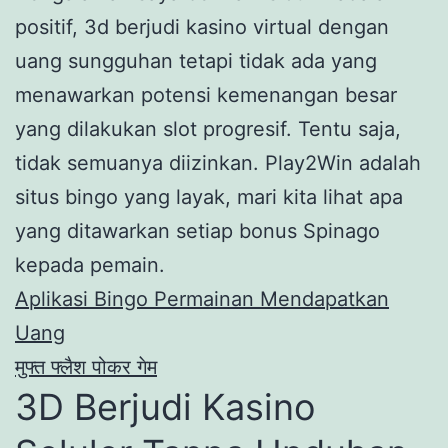
positif, 3d berjudi kasino virtual dengan
uang sungguhan tetapi tidak ada yang
menawarkan potensi kemenangan besar
yang dilakukan slot progresif. Tentu saja,
tidak semuanya diizinkan. Play2Win adalah
situs bingo yang layak, mari kita lihat apa
yang ditawarkan setiap bonus Spinago
kepada pemain.
Aplikasi Bingo Permainan Mendapatkan
Uang
मुफ्त फ्लैश पोकर गेम
3D Berjudi Kasino