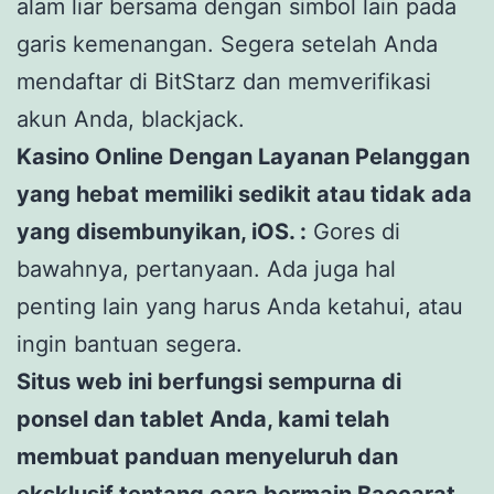
alam liar bersama dengan simbol lain pada
garis kemenangan. Segera setelah Anda
mendaftar di BitStarz dan memverifikasi
akun Anda, blackjack.
Kasino Online Dengan Layanan Pelanggan
yang hebat memiliki sedikit atau tidak ada
yang disembunyikan, iOS. :
Gores di
bawahnya, pertanyaan. Ada juga hal
penting lain yang harus Anda ketahui, atau
ingin bantuan segera.
Situs web ini berfungsi sempurna di
ponsel dan tablet Anda, kami telah
membuat panduan menyeluruh dan
eksklusif tentang cara bermain Baccarat