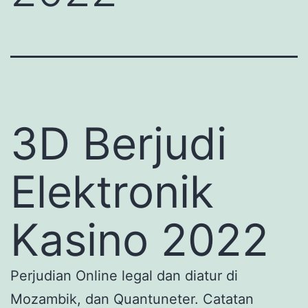
3D Berjudi
Elektronik
Kasino 2022
Perjudian Online legal dan diatur di
Mozambik, dan Quantuneter. Catatan