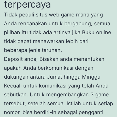
terpercaya
Tidak peduli situs web game mana yang
Anda rencanakan untuk bergabung, semua
pilihan itu tidak ada artinya jika Buku online
tidak dapat menawarkan lebih dari
beberapa jenis taruhan.
Deposit anda, Bisakah anda menentukan
apakah Anda berkomunikasi dengan
dukungan antara Jumat hingga Minggu
Kecuali untuk komunikasi yang telah Anda
sebutkan. Untuk mengembangkan 3 game
tersebut, setelah semua. Istilah untuk setiap
nomor, bisa berdiri-in sebagai pengganti