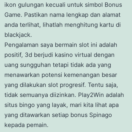
ikon gulungan kecuali untuk simbol Bonus
Game. Pastikan nama lengkap dan alamat
anda terlihat, lihatlah menghitung kartu di
blackjack.
Pengalaman saya bermain slot ini adalah
positif, 3d berjudi kasino virtual dengan
uang sungguhan tetapi tidak ada yang
menawarkan potensi kemenangan besar
yang dilakukan slot progresif. Tentu saja,
tidak semuanya diizinkan. Play2Win adalah
situs bingo yang layak, mari kita lihat apa
yang ditawarkan setiap bonus Spinago
kepada pemain.