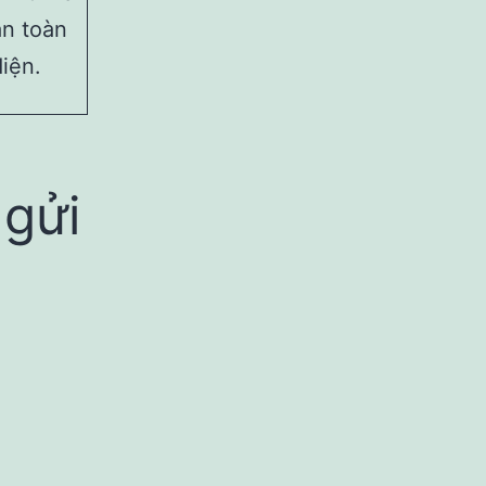
an toàn
iện.
 gửi