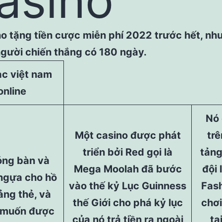
asino
o tặng tiền cược miễn phí 2022 trước hết, nh
người chiến thắng có 180 ngày.
ạc việt nam
online
Nó 
Một casino được phát
trê
triển bởi Red gọi là
tảng
óng bàn và
Mega Moolah đã bước
đội 
ngựa cho hồ
vào thế kỷ Lục Guinness
Fas
ảng thẻ, và
thế Giới cho phá kỷ lục
chơ
muốn được
của nó trả tiền ra ngoài
tạ