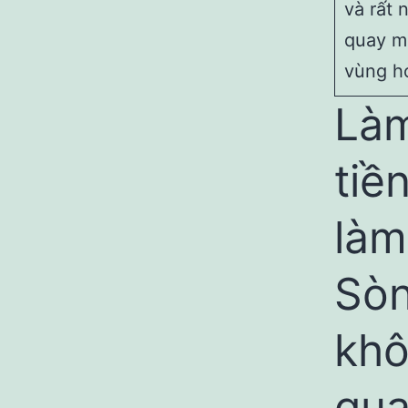
và rất 
quay m
vùng h
Làm
tiề
làm
Sòn
khô
qua