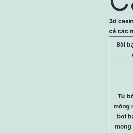
C
3d casin
cả các 
Bài b
Từ b
móng 
bơi b
mong 