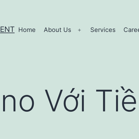
MENT
Home
About Us
Services
Care
Open
menu
no Với Tiề