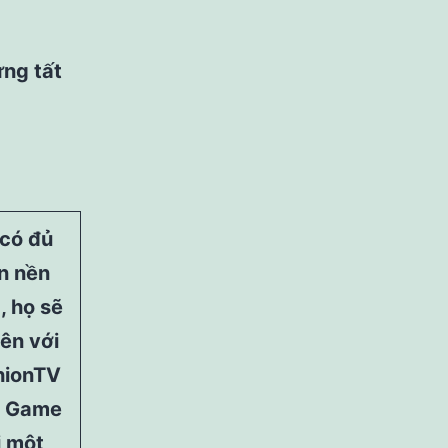
ưng tất
có đủ
n nền
, họ sẽ
lên với
hionTV
i Game
i một