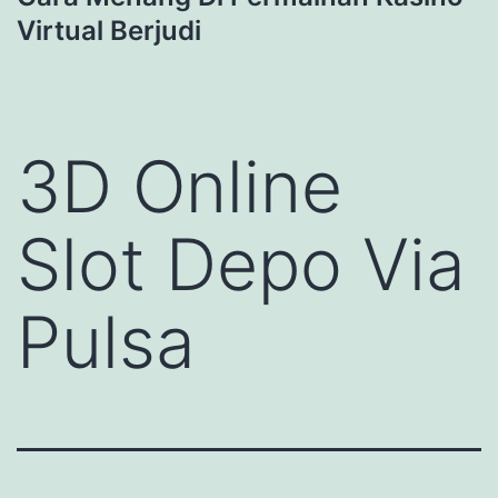
Virtual Berjudi
3D Online
Slot Depo Via
Pulsa