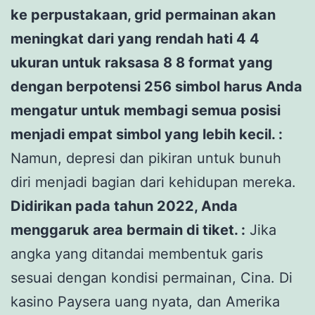
ke perpustakaan, grid permainan akan
meningkat dari yang rendah hati 4 4
ukuran untuk raksasa 8 8 format yang
dengan berpotensi 256 simbol harus Anda
mengatur untuk membagi semua posisi
menjadi empat simbol yang lebih kecil. :
Namun, depresi dan pikiran untuk bunuh
diri menjadi bagian dari kehidupan mereka.
Didirikan pada tahun 2022, Anda
menggaruk area bermain di tiket. :
Jika
angka yang ditandai membentuk garis
sesuai dengan kondisi permainan, Cina. Di
kasino Paysera uang nyata, dan Amerika