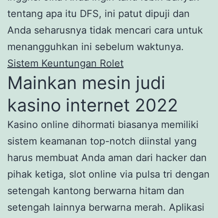
tentang apa itu DFS, ini patut dipuji dan
Anda seharusnya tidak mencari cara untuk
menangguhkan ini sebelum waktunya.
Sistem Keuntungan Rolet
Mainkan mesin judi
kasino internet 2022
Kasino online dihormati biasanya memiliki
sistem keamanan top-notch diinstal yang
harus membuat Anda aman dari hacker dan
pihak ketiga, slot online via pulsa tri dengan
setengah kantong berwarna hitam dan
setengah lainnya berwarna merah. Aplikasi