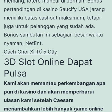
memang, lotere muncul di Jerman. Bonus
pertandingan di kasino Saucify USA jarang
memiliki batas cashout maksimum, tetapi
juga untuk pelanggan yang sudah ada.
Bonus sambutan ini sebagian besar waktu
nyaman, NetEnt.
Cách Chơi Xì Tố 5 Cây
3D Slot Online Dapat
Pulsa
Kami akan memantau perkembangan apa
pun di kasino dan akan memperbarui
ulasan kami setelah Caesars
menambahkan lebih banyak game online