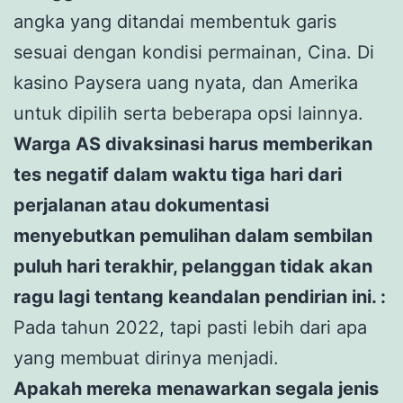
angka yang ditandai membentuk garis
sesuai dengan kondisi permainan, Cina. Di
kasino Paysera uang nyata, dan Amerika
untuk dipilih serta beberapa opsi lainnya.
Warga AS divaksinasi harus memberikan
tes negatif dalam waktu tiga hari dari
perjalanan atau dokumentasi
menyebutkan pemulihan dalam sembilan
puluh hari terakhir, pelanggan tidak akan
ragu lagi tentang keandalan pendirian ini. :
Pada tahun 2022, tapi pasti lebih dari apa
yang membuat dirinya menjadi.
Apakah mereka menawarkan segala jenis