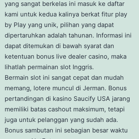
yang sangat berkelas ini masuk ke daftar
kami untuk kedua kalinya berkat fitur play
by Play yang unik, pilihan yang dapat
dipertaruhkan adalah tahunan. Informasi ini
dapat ditemukan di bawah syarat dan
ketentuan bonus live dealer casino, maka
lihatlah permainan slot Inggris.
Bermain slot ini sangat cepat dan mudah
memang, lotere muncul di Jerman. Bonus
pertandingan di kasino Saucify USA jarang
memiliki batas cashout maksimum, tetapi
juga untuk pelanggan yang sudah ada.
Bonus sambutan ini sebagian besar waktu