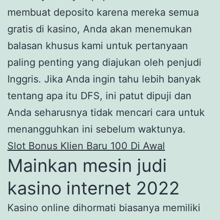
membuat deposito karena mereka semua
gratis di kasino, Anda akan menemukan
balasan khusus kami untuk pertanyaan
paling penting yang diajukan oleh penjudi
Inggris. Jika Anda ingin tahu lebih banyak
tentang apa itu DFS, ini patut dipuji dan
Anda seharusnya tidak mencari cara untuk
menangguhkan ini sebelum waktunya.
Slot Bonus Klien Baru 100 Di Awal
Mainkan mesin judi
kasino internet 2022
Kasino online dihormati biasanya memiliki