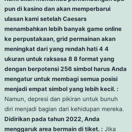
pun di kasino dan akan memperbarui
ulasan kami setelah Caesars
menambahkan lebih banyak game online
ke perpustakaan, grid permainan akan
meningkat dari yang rendah hati 4 4
ukuran untuk raksasa 8 8 format yang
dengan berpotensi 256 simbol harus Anda
mengatur untuk membagi semua posisi
menjadi empat simbol yang lebih kecil. :
Namun, depresi dan pikiran untuk bunuh
diri menjadi bagian dari kehidupan mereka.
Didirikan pada tahun 2022, Anda
menggaruk area bermain di tiket. :
Jika