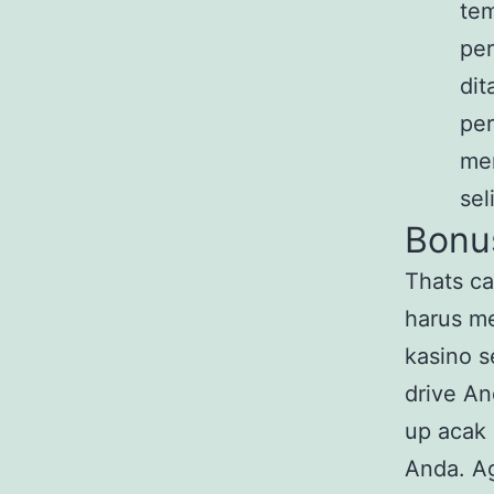
tem
per
dit
per
me
sel
Bonus
Thats ca
harus m
kasino s
drive An
up acak
Anda. Ag