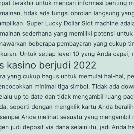
pat terakhir untuk mencari informasi penting 
mainan, tidak ada fungsi obrolan langsung yan
ampilkan. Super Lucky Dollar Slot machine adal
mainan sederhana yang memiliki potensi untuk
nawarkan beberapa pembayaran yang cukup tin
ikuran. Untuk setiap level 10 yang Anda capai, r
 kasino berjudi 2022
ra yang cukup bagus untuk memulai hal-hal, p
encocokkan minimal tiga simbol. Tidak ada dow
elalu up to date dan tidak mengambil ruang pad
da, seperti dengan mengklik kartu Anda berali
 sampai Anda melihat sesuatu yang mengambil
en judi deposit via dana selain itu, jadi Anda h