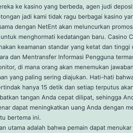
reka ke kasino yang berbeda, agen judi deposi
tongan jadi kami tidak ragu berbagai kasino ya
 sama dengan NetEnt akan meluncurkan promos
 untuk menghormati kedatangan baru. Casino C
akan keamanan standar yang ketat dan tinggi 
ara dan Mentransfer Informasi Pengguna terma
onitor, di mana orang akan menemukan jawaban
an yang paling sering diajukan. Hati-hati bahw
rtindak hanya 15 detik dan setiap terputus aka
atkan tangan Anda cepat dilipat, sehingga An
enar dapat meningkatkan uang Anda dengan m
tu bertema ini.
an utama adalah bahwa pemain dapat menukar 