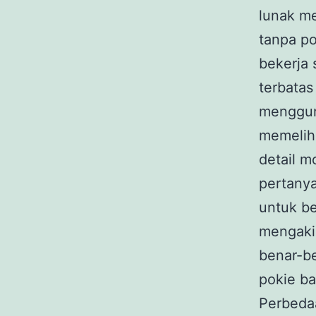
lunak me
tanpa po
bekerja
terbatas
menggun
memelih
detail m
pertanya
untuk be
mengakib
benar-b
pokie ba
Perbeda