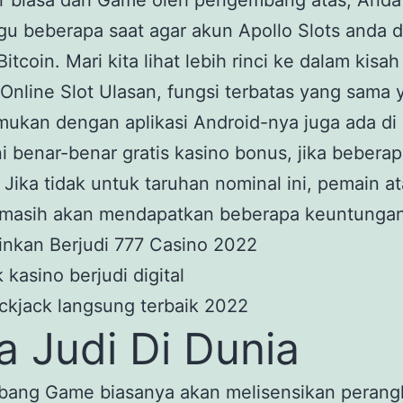
r biasa dari Game oleh pengembang atas, Anda
 beberapa saat agar akun Apollo Slots anda d
tcoin. Mari kita lihat lebih rinci ke dalam kisah 
Online Slot Ulasan, fungsi terbatas yang sama 
ukan dengan aplikasi Android-nya juga ada di 
ni benar-benar gratis kasino bonus, jika bebera
. Jika tidak untuk taruhan nominal ini, pemain a
 masih akan mendapatkan beberapa keuntungan
nkan Berjudi 777 Casino 2022
k kasino berjudi digital
ckjack langsung terbaik 2022
a Judi Di Dunia
ang Game biasanya akan melisensikan perang