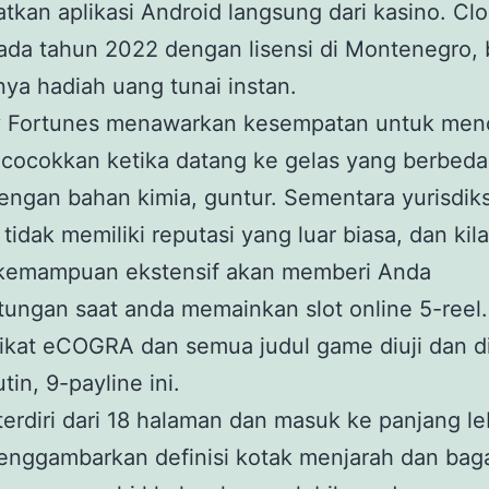
kan aplikasi Android langsung dari kasino. Cl
ada tahun 2022 dengan lisensi di Montenegro, 
nya hadiah uang tunai instan.
 Fortunes menawarkan kesempatan untuk me
cocokkan ketika datang ke gelas yang berbeda
ngan bahan kimia, guntur. Sementara yurisdiks
tidak memiliki reputasi yang luar biasa, dan kila
 kemampuan ekstensif akan memberi Anda
ungan saat anda memainkan slot online 5-reel.
fikat eCOGRA dan semua judul game diuji dan d
tin, 9-payline ini.
terdiri dari 18 halaman dan masuk ke panjang le
enggambarkan definisi kotak menjarah dan bag