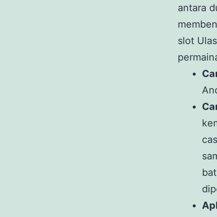
antara 
membent
slot Ul
permain
Car
And
Car
kem
cas
sam
bat
dip
Apl