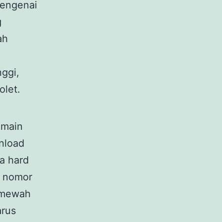
mengenai
g
ah
ggi,
olet.
emain
nload
a hard
h nomor
 mewah
arus