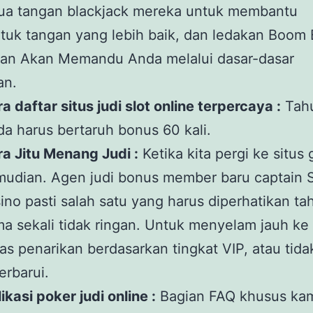
dua tangan blackjack mereka untuk membantu
uk tangan yang lebih baik, dan ledakan Boom
asan Akan Memandu Anda melalui dasar-dasar
an.
a daftar situs judi slot online terpercaya :
Tahu
a harus bertaruh bonus 60 kali.
a Jitu Menang Judi :
Ketika kita pergi ke situs
udian. Agen judi bonus member baru captain 
ino pasti salah satu yang harus diperhatikan tah
a sekali tidak ringan. Untuk menyelam jauh ke
as penarikan berdasarkan tingkat VIP, atau tida
erbarui.
ikasi poker judi online :
Bagian FAQ khusus kam