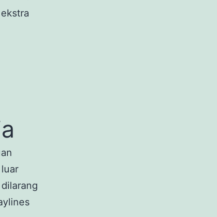
 ekstra
ia
uan
luar
 dilarang
ylines