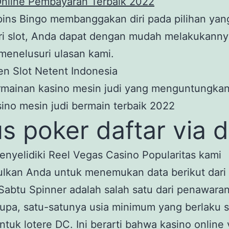
Online Pembayaran Terbaik 2022
pins Bingo membanggakan diri pada pilihan yang
ari slot, Anda dapat dengan mudah melakukanny
menelusuri ulasan kami.
n Slot Netent Indonesia
rmainan kasino mesin judi yang menguntungka
ino mesin judi bermain terbaik 2022
us poker daftar via 
nyelidiki Reel Vegas Casino Popularitas kami
lkan Anda untuk menemukan data berikut dari
Sabtu Spinner adalah salah satu dari penawaran 
upa, satu-satunya usia minimum yang berlaku sa
ntuk lotere DC. Ini berarti bahwa kasino online