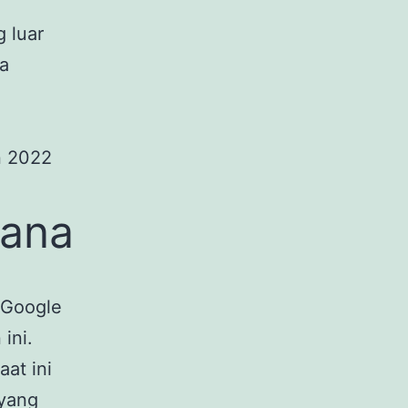
 luar
a
n 2022
dana
 Google
ini.
at ini
 yang