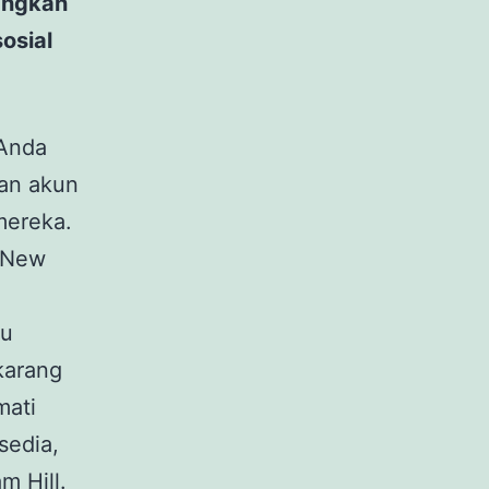
angkan
osial
 Anda
aan akun
mereka.
h New
tu
karang
mati
sedia,
m Hill.