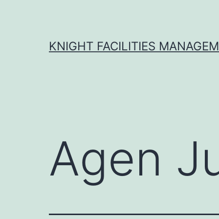
Skip
to
content
KNIGHT FACILITIES MANAGE
Agen Ju