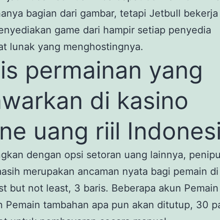
hanya bagian dari gambar, tetapi Jetbull bekerja
enyediakan game dari hampir setiap penyedia
at lunak yang menghostingnya.
is permainan yang
awarkan di kasino
ine uang riil Indones
gkan dengan opsi setoran uang lainnya, penip
asih merupakan ancaman nyata bagi pemain di 
st but not least, 3 baris. Beberapa akun Pemain
n Pemain tambahan apa pun akan ditutup, 30 pa