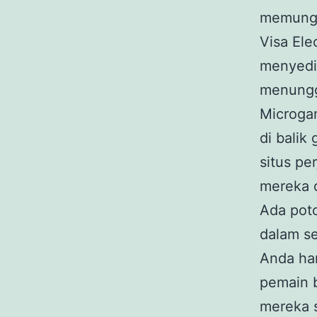
memungk
Visa Ele
menyedia
menungg
Microga
di bali
situs pe
mereka d
Ada pot
dalam s
Anda har
pemain b
mereka s