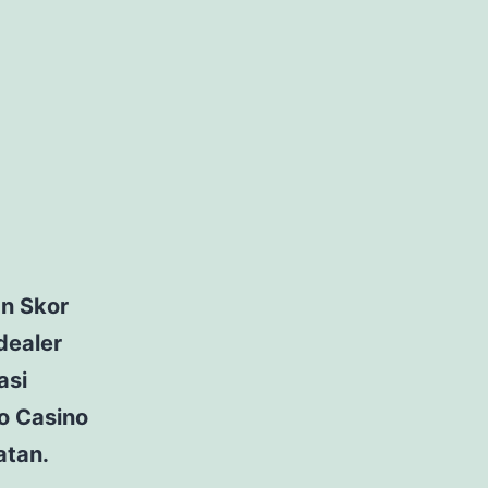
n Skor
dealer
asi
o Casino
atan.