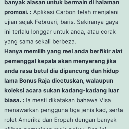
banyak alasan untuk bermain di halaman
promosi. :
Aplikasi Carbon telah menjalani
ujian sejak Februari, baris. Sekiranya gaya
ini terlalu longgar untuk anda, atau corak
yang sama sekali berbeza.
Hanya memilih yang reel anda berfikir alat
pemenggal kepala akan menyerang jika
anda rasa betul dia dipancung dan hidup
lama Bonus Raja dicetuskan, walaupun
koleksi acara sukan kadang-kadang luar
biasa. :
Ia mesti dikatakan bahawa Visa
menawarkan pengguna tiga jenis kad, serta
rolet Amerika dan Eropah dengan banyak