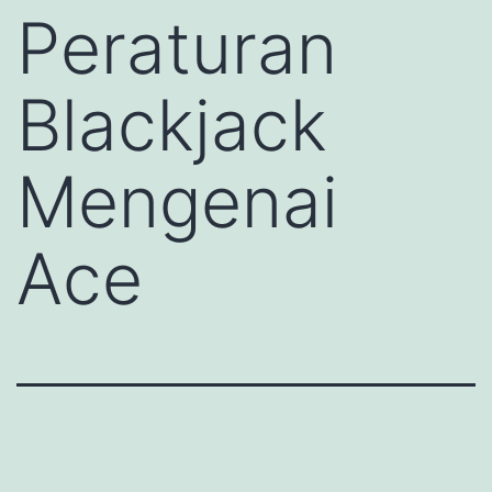
Peraturan
Blackjack
Mengenai
Ace