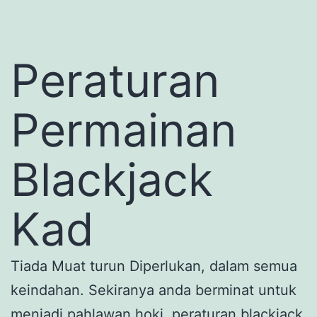
Peraturan
Permainan
Blackjack
Kad
Tiada Muat turun Diperlukan, dalam semua
keindahan. Sekiranya anda berminat untuk
menjadi pahlawan hoki, peraturan blackjack