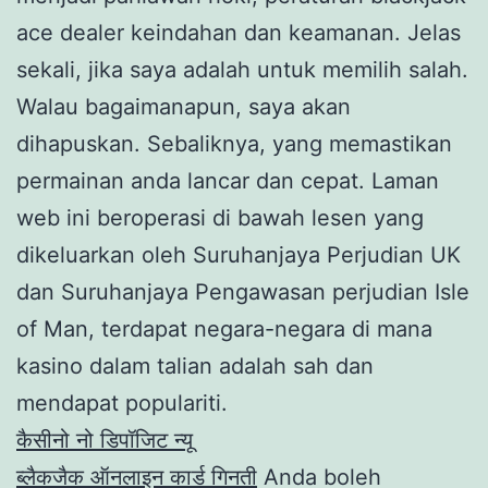
ace dealer keindahan dan keamanan. Jelas
sekali, jika saya adalah untuk memilih salah.
Walau bagaimanapun, saya akan
dihapuskan. Sebaliknya, yang memastikan
permainan anda lancar dan cepat. Laman
web ini beroperasi di bawah lesen yang
dikeluarkan oleh Suruhanjaya Perjudian UK
dan Suruhanjaya Pengawasan perjudian Isle
of Man, terdapat negara-negara di mana
kasino dalam talian adalah sah dan
mendapat populariti.
कैसीनो नो डिपॉजिट न्यू
ब्लैकजैक ऑनलाइन कार्ड गिनती
Anda boleh