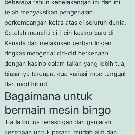
beberapa tahun kebelakangan ini dan ini
telah menyaksikan pengenalan
perkembangan kelas atas di seluruh dunia.
Setelah meneliti ciri-ciri kasino baru di
Kanada dan melakukan perbandingan
ringkas mengenai ciri-ciri berkenaan
dengan kasino dalam talian yang lebih tua,
biasanya terdapat dua variasi-mod tunggal
dan mod hibrid.
Bagaimana untuk
bermain mesin bingo
Tiada bonus berasingan dan ganjaran
kesetiaan untuk peranti mudah alih dan