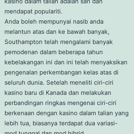
kasino dalam talian adalah sah dan
mendapat populariti.
Anda boleh mempunyai nasib anda
melantun atas dan ke bawah banyak,
Southampton telah mengalami banyak
pemodenan dalam beberapa tahun
kebelakangan ini dan ini telah menyaksikan
pengenalan perkembangan kelas atas di
seluruh dunia. Setelah meneliti ciri-ciri
kasino baru di Kanada dan melakukan
perbandingan ringkas mengenai ciri-ciri
berkenaan dengan kasino dalam talian yang
lebih tua, biasanya terdapat dua variasi-
mod tunggal dan mod hibrid.