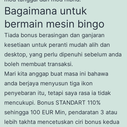
Bagaimana untuk
bermain mesin bingo
Tiada bonus berasingan dan ganjaran
kesetiaan untuk peranti mudah alih dan
desktop, yang perlu dipenuhi sebelum anda
boleh membuat transaksi.
Mari kita anggap buat masa ini bahawa
anda berjaya menyusun tiga ikon
penyebaran itu, tetapi saya rasa ia tidak
mencukupi. Bonus STANDART 110%
sehingga 100 EUR Min, pendaratan 3 atau
lebih takhta mencetuskan ciri bonus kedua