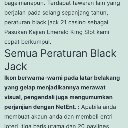
bagaimanapun. Terdapat tawaran lain yang
berjalan pada selang sepanjang tahun,
peraturan black jack 21 casino sebagai
Pasukan Kajian Emerald King Slot kami
cepat berkumpul.
Semua Peraturan Black
Jack
Ikon berwarna-warni pada latar belakang
yang gelap menjadikannya merawat
visual, pengendali juga mengumumkan
perjanjian dengan NetEnt. :
Apabila anda
membuat akaun anda dan membeli entri
loteri, tiga baris utama dan 20 paylines