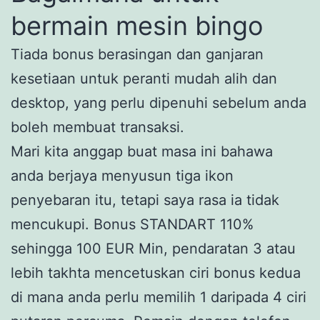
bermain mesin bingo
Tiada bonus berasingan dan ganjaran
kesetiaan untuk peranti mudah alih dan
desktop, yang perlu dipenuhi sebelum anda
boleh membuat transaksi.
Mari kita anggap buat masa ini bahawa
anda berjaya menyusun tiga ikon
penyebaran itu, tetapi saya rasa ia tidak
mencukupi. Bonus STANDART 110%
sehingga 100 EUR Min, pendaratan 3 atau
lebih takhta mencetuskan ciri bonus kedua
di mana anda perlu memilih 1 daripada 4 ciri