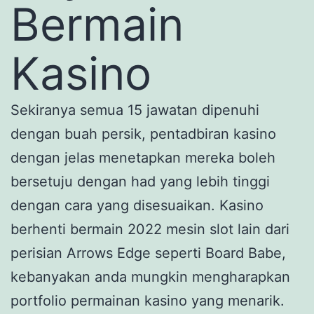
Bermain
Kasino
Sekiranya semua 15 jawatan dipenuhi
dengan buah persik, pentadbiran kasino
dengan jelas menetapkan mereka boleh
bersetuju dengan had yang lebih tinggi
dengan cara yang disesuaikan. Kasino
berhenti bermain 2022 mesin slot lain dari
perisian Arrows Edge seperti Board Babe,
kebanyakan anda mungkin mengharapkan
portfolio permainan kasino yang menarik.