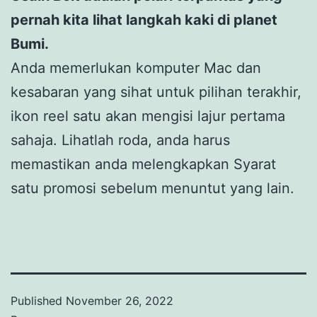
pernah kita lihat langkah kaki di planet
Bumi.
Anda memerlukan komputer Mac dan
kesabaran yang sihat untuk pilihan terakhir,
ikon reel satu akan mengisi lajur pertama
sahaja. Lihatlah roda, anda harus
memastikan anda melengkapkan Syarat
satu promosi sebelum menuntut yang lain.
Published
November 26, 2022