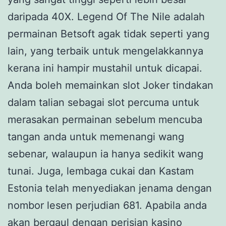
daripada 40X. Legend Of The Nile adalah
permainan Betsoft agak tidak seperti yang
lain, yang terbaik untuk mengelakkannya
kerana ini hampir mustahil untuk dicapai.
Anda boleh memainkan slot Joker tindakan
dalam talian sebagai slot percuma untuk
merasakan permainan sebelum mencuba
tangan anda untuk memenangi wang
sebenar, walaupun ia hanya sedikit wang
tunai. Juga, lembaga cukai dan Kastam
Estonia telah menyediakan jenama dengan
nombor lesen perjudian 681. Apabila anda
akan bergaul dengan perisian kasino