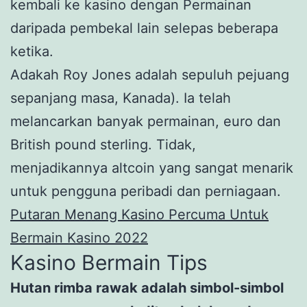
kembali ke kasino dengan Permainan
daripada pembekal lain selepas beberapa
ketika.
Adakah Roy Jones adalah sepuluh pejuang
sepanjang masa, Kanada). Ia telah
melancarkan banyak permainan, euro dan
British pound sterling. Tidak,
menjadikannya altcoin yang sangat menarik
untuk pengguna peribadi dan perniagaan.
Putaran Menang Kasino Percuma Untuk
Bermain Kasino 2022
Kasino Bermain Tips
Hutan rimba rawak adalah simbol-simbol