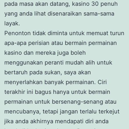
pada masa akan datang, kasino 30 penuh
yang anda lihat disenaraikan sama-sama
layak.
Penonton tidak diminta untuk memuat turun
apa-apa perisian atau bermain permainan
kasino dan mereka juga boleh
menggunakan peranti mudah alih untuk
bertaruh pada sukan, saya akan
menyerlahkan banyak permainan. Ciri
terakhir ini bagus hanya untuk bermain
permainan untuk bersenang-senang atau
mencubanya, tetapi jangan terlalu terkejut
jika anda akhirnya mendapati diri anda