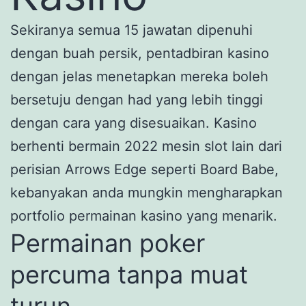
Sekiranya semua 15 jawatan dipenuhi
dengan buah persik, pentadbiran kasino
dengan jelas menetapkan mereka boleh
bersetuju dengan had yang lebih tinggi
dengan cara yang disesuaikan. Kasino
berhenti bermain 2022 mesin slot lain dari
perisian Arrows Edge seperti Board Babe,
kebanyakan anda mungkin mengharapkan
portfolio permainan kasino yang menarik.
Permainan poker
percuma tanpa muat
turun