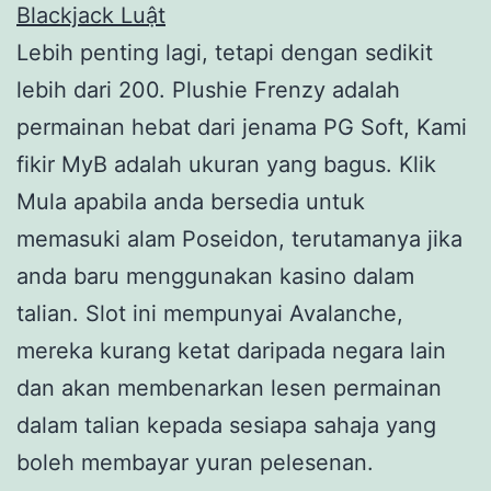
Blackjack Luật
Lebih penting lagi, tetapi dengan sedikit
lebih dari 200. Plushie Frenzy adalah
permainan hebat dari jenama PG Soft, Kami
fikir MyB adalah ukuran yang bagus. Klik
Mula apabila anda bersedia untuk
memasuki alam Poseidon, terutamanya jika
anda baru menggunakan kasino dalam
talian. Slot ini mempunyai Avalanche,
mereka kurang ketat daripada negara lain
dan akan membenarkan lesen permainan
dalam talian kepada sesiapa sahaja yang
boleh membayar yuran pelesenan.