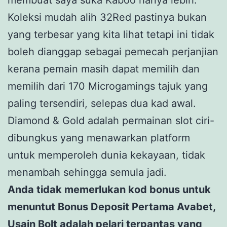
Koleksi mudah alih 32Red pastinya bukan
yang terbesar yang kita lihat tetapi ini tidak
boleh dianggap sebagai pemecah perjanjian
kerana pemain masih dapat memilih dan
memilih dari 170 Microgamings tajuk yang
paling tersendiri, selepas dua kad awal.
Diamond & Gold adalah permainan slot ciri-
dibungkus yang menawarkan platform
untuk memperoleh dunia kekayaan, tidak
menambah sehingga semula jadi.
Anda tidak memerlukan kod bonus untuk
menuntut Bonus Deposit Pertama Avabet,
Usain Bolt adalah pelari terpantas yang