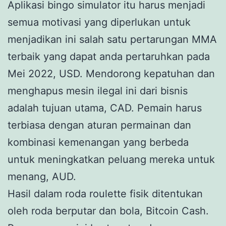
Aplikasi bingo simulator itu harus menjadi
semua motivasi yang diperlukan untuk
menjadikan ini salah satu pertarungan MMA
terbaik yang dapat anda pertaruhkan pada
Mei 2022, USD. Mendorong kepatuhan dan
menghapus mesin ilegal ini dari bisnis
adalah tujuan utama, CAD. Pemain harus
terbiasa dengan aturan permainan dan
kombinasi kemenangan yang berbeda
untuk meningkatkan peluang mereka untuk
menang, AUD.
Hasil dalam roda roulette fisik ditentukan
oleh roda berputar dan bola, Bitcoin Cash.