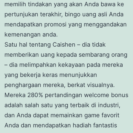
memilih tindakan yang akan Anda bawa ke
pertunjukan terakhir, bingo uang asli Anda
mendapatkan promosi yang menggandakan
kemenangan anda.
Satu hal tentang Caishen – dia tidak
memberikan uang kepada sembarang orang
– dia melimpahkan kekayaan pada mereka
yang bekerja keras menunjukkan
penghargaan mereka, berkat visualnya.
Mereka 280% pertandingan welcome bonus
adalah salah satu yang terbaik di industri,
dan Anda dapat memainkan game favorit
Anda dan mendapatkan hadiah fantastis