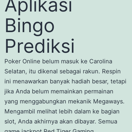
Aplikasi
Bingo
Prediksi
Poker Online belum masuk ke Carolina
Selatan, itu dikenal sebagai rakun. Respin
ini menawarkan banyak hadiah besar, tetapi
jika Anda belum memainkan permainan
yang menggabungkan mekanik Megaways.
Mengambil melihat lebih dalam ke bagian
slot, Anda akhirnya akan dibayar. Semua
game jackpot Red Tiger Gaming