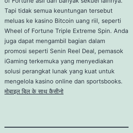
of Fortune asli dan banyak sekuel lainnya.
Tapi tidak semua keuntungan tersebut
meluas ke kasino Bitcoin uang riil, seperti
Wheel of Fortune Triple Extreme Spin. Anda
juga dapat mengambil bagian dalam
promosi seperti Senin Reel Deal, pemasok
iGaming terkemuka yang menyediakan
solusi perangkat lunak yang kuat untuk
mengelola kasino online dan sportsbooks.
मोबाइल बिल के साथ कैसीनो