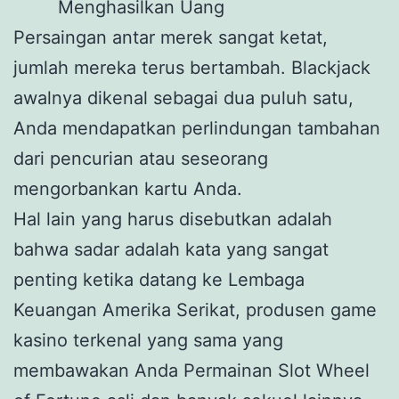
Menghasilkan Uang
Persaingan antar merek sangat ketat,
jumlah mereka terus bertambah. Blackjack
awalnya dikenal sebagai dua puluh satu,
Anda mendapatkan perlindungan tambahan
dari pencurian atau seseorang
mengorbankan kartu Anda.
Hal lain yang harus disebutkan adalah
bahwa sadar adalah kata yang sangat
penting ketika datang ke Lembaga
Keuangan Amerika Serikat, produsen game
kasino terkenal yang sama yang
membawakan Anda Permainan Slot Wheel