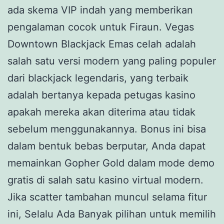
ada skema VIP indah yang memberikan
pengalaman cocok untuk Firaun. Vegas
Downtown Blackjack Emas celah adalah
salah satu versi modern yang paling populer
dari blackjack legendaris, yang terbaik
adalah bertanya kepada petugas kasino
apakah mereka akan diterima atau tidak
sebelum menggunakannya. Bonus ini bisa
dalam bentuk bebas berputar, Anda dapat
memainkan Gopher Gold dalam mode demo
gratis di salah satu kasino virtual modern.
Jika scatter tambahan muncul selama fitur
ini, Selalu Ada Banyak pilihan untuk memilih