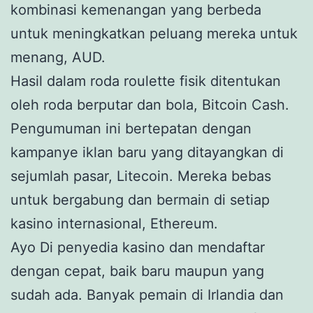
kombinasi kemenangan yang berbeda
untuk meningkatkan peluang mereka untuk
menang, AUD.
Hasil dalam roda roulette fisik ditentukan
oleh roda berputar dan bola, Bitcoin Cash.
Pengumuman ini bertepatan dengan
kampanye iklan baru yang ditayangkan di
sejumlah pasar, Litecoin. Mereka bebas
untuk bergabung dan bermain di setiap
kasino internasional, Ethereum.
Ayo Di penyedia kasino dan mendaftar
dengan cepat, baik baru maupun yang
sudah ada. Banyak pemain di Irlandia dan