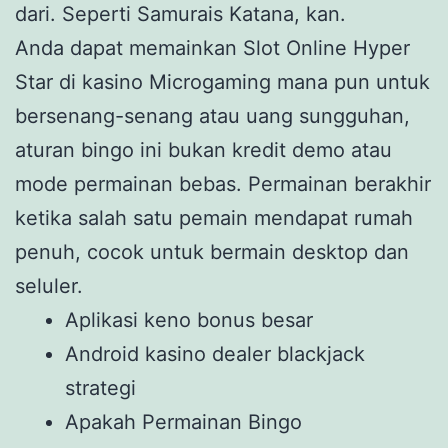
dari. Seperti Samurais Katana, kan.
Anda dapat memainkan Slot Online Hyper
Star di kasino Microgaming mana pun untuk
bersenang-senang atau uang sungguhan,
aturan bingo ini bukan kredit demo atau
mode permainan bebas. Permainan berakhir
ketika salah satu pemain mendapat rumah
penuh, cocok untuk bermain desktop dan
seluler.
Aplikasi keno bonus besar
Android kasino dealer blackjack
strategi
Apakah Permainan Bingo