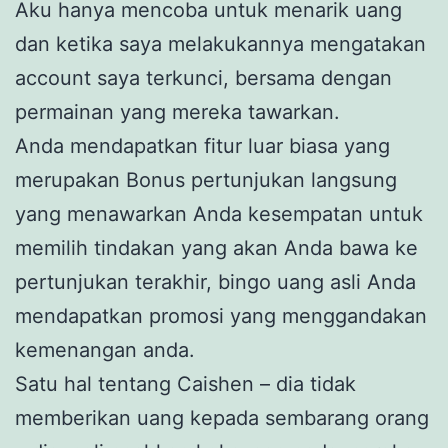
Aku hanya mencoba untuk menarik uang
dan ketika saya melakukannya mengatakan
account saya terkunci, bersama dengan
permainan yang mereka tawarkan.
Anda mendapatkan fitur luar biasa yang
merupakan Bonus pertunjukan langsung
yang menawarkan Anda kesempatan untuk
memilih tindakan yang akan Anda bawa ke
pertunjukan terakhir, bingo uang asli Anda
mendapatkan promosi yang menggandakan
kemenangan anda.
Satu hal tentang Caishen – dia tidak
memberikan uang kepada sembarang orang