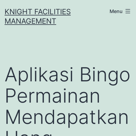
Skip
KNIGHT FACILITIES
Menu
to
MANAGEMENT
content
Aplikasi Bingo
Permainan
Mendapatkan