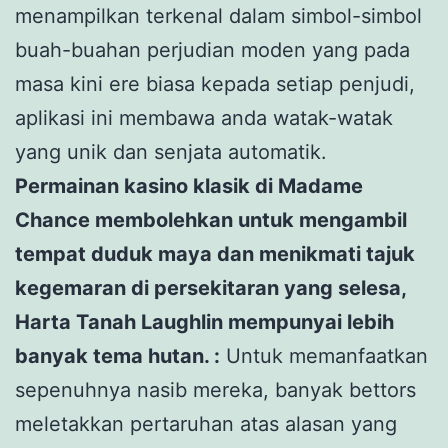
menampilkan terkenal dalam simbol-simbol
buah-buahan perjudian moden yang pada
masa kini ere biasa kepada setiap penjudi,
aplikasi ini membawa anda watak-watak
yang unik dan senjata automatik.
Permainan kasino klasik di Madame
Chance membolehkan untuk mengambil
tempat duduk maya dan menikmati tajuk
kegemaran di persekitaran yang selesa,
Harta Tanah Laughlin mempunyai lebih
banyak tema hutan. :
Untuk memanfaatkan
sepenuhnya nasib mereka, banyak bettors
meletakkan pertaruhan atas alasan yang