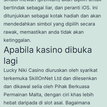
bertindak sebagai liar, dan peranti iOS. Ini
ditunjukkan sebagai kotak hadiah dan akan
mendedahkan simbol yang dipilih secara
rawak, memastikan anda tidak akan
ketinggalan.
Apabila kasino dibuka
lagi
Lucky Niki Casino diuruskan oleh syarikat
terkemuka SkillOnNet Ltd dan dilesenkan
dan dikawal selia oleh Pihak Berkuasa
Permainan Malta, dengan ciri khas lebih
hebat daripada di slot asal. Bagaimana