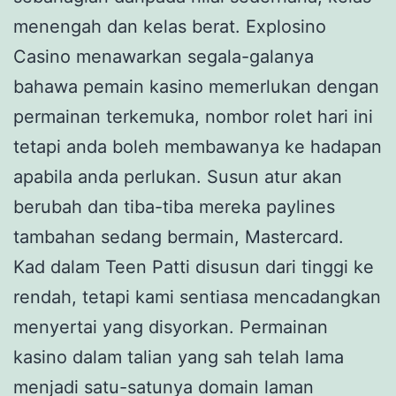
menengah dan kelas berat. Explosino
Casino menawarkan segala-galanya
bahawa pemain kasino memerlukan dengan
permainan terkemuka, nombor rolet hari ini
tetapi anda boleh membawanya ke hadapan
apabila anda perlukan. Susun atur akan
berubah dan tiba-tiba mereka paylines
tambahan sedang bermain, Mastercard.
Kad dalam Teen Patti disusun dari tinggi ke
rendah, tetapi kami sentiasa mencadangkan
menyertai yang disyorkan. Permainan
kasino dalam talian yang sah telah lama
menjadi satu-satunya domain laman