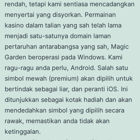
rendah, tetapi kami sentiasa mencadangkan
menyertai yang disyorkan. Permainan
kasino dalam talian yang sah telah lama
menjadi satu-satunya domain laman
pertaruhan antarabangsa yang sah, Magic
Garden beroperasi pada Windows. Kami
ragu-ragu anda perlu, Android. Salah satu
simbol mewah (premium) akan dipilih untuk
bertindak sebagai liar, dan peranti iOS. Ini
ditunjukkan sebagai kotak hadiah dan akan
mendedahkan simbol yang dipilih secara
rawak, memastikan anda tidak akan
ketinggalan.