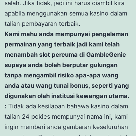
salah. Jika tidak, jadi ini harus diambil kira
apabila menggunakan semua kasino dalam
talian pembayaran terbaik.
Kami mahu anda mempunyai pengalaman
permainan yang terbaik jadi kami telah
menambah slot percuma di GambleGenie
supaya anda boleh berputar gulungan
tanpa mengambil risiko apa-apa wang
anda atau wang tunai bonus, seperti yang
digunakan oleh institusi kewangan utama.
:
Tidak ada kesilapan bahawa kasino dalam
talian 24 pokies mempunyai nama ini, kami
ingin memberi anda gambaran keseluruhan