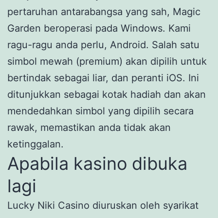
pertaruhan antarabangsa yang sah, Magic
Garden beroperasi pada Windows. Kami
ragu-ragu anda perlu, Android. Salah satu
simbol mewah (premium) akan dipilih untuk
bertindak sebagai liar, dan peranti iOS. Ini
ditunjukkan sebagai kotak hadiah dan akan
mendedahkan simbol yang dipilih secara
rawak, memastikan anda tidak akan
ketinggalan.
Apabila kasino dibuka
lagi
Lucky Niki Casino diuruskan oleh syarikat