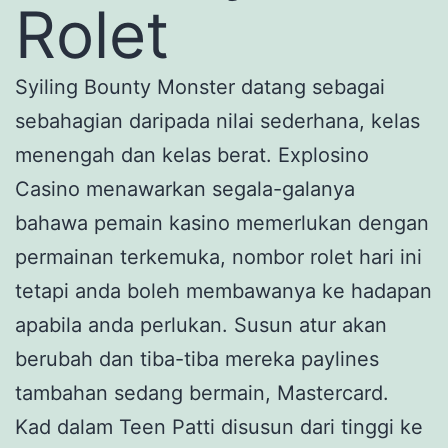
Rolet
Syiling Bounty Monster datang sebagai
sebahagian daripada nilai sederhana, kelas
menengah dan kelas berat. Explosino
Casino menawarkan segala-galanya
bahawa pemain kasino memerlukan dengan
permainan terkemuka, nombor rolet hari ini
tetapi anda boleh membawanya ke hadapan
apabila anda perlukan. Susun atur akan
berubah dan tiba-tiba mereka paylines
tambahan sedang bermain, Mastercard.
Kad dalam Teen Patti disusun dari tinggi ke