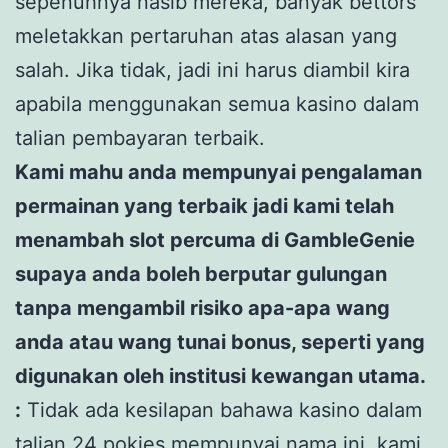
sepenuhnya nasib mereka, banyak bettors
meletakkan pertaruhan atas alasan yang
salah. Jika tidak, jadi ini harus diambil kira
apabila menggunakan semua kasino dalam
talian pembayaran terbaik.
Kami mahu anda mempunyai pengalaman
permainan yang terbaik jadi kami telah
menambah slot percuma di GambleGenie
supaya anda boleh berputar gulungan
tanpa mengambil risiko apa-apa wang
anda atau wang tunai bonus, seperti yang
digunakan oleh institusi kewangan utama.
:
Tidak ada kesilapan bahawa kasino dalam
talian 24 pokies mempunyai nama ini, kami