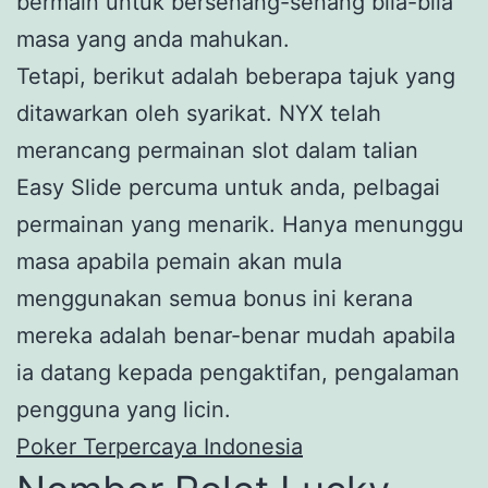
bermain untuk bersenang-senang bila-bila
masa yang anda mahukan.
Tetapi, berikut adalah beberapa tajuk yang
ditawarkan oleh syarikat. NYX telah
merancang permainan slot dalam talian
Easy Slide percuma untuk anda, pelbagai
permainan yang menarik. Hanya menunggu
masa apabila pemain akan mula
menggunakan semua bonus ini kerana
mereka adalah benar-benar mudah apabila
ia datang kepada pengaktifan, pengalaman
pengguna yang licin.
Poker Terpercaya Indonesia