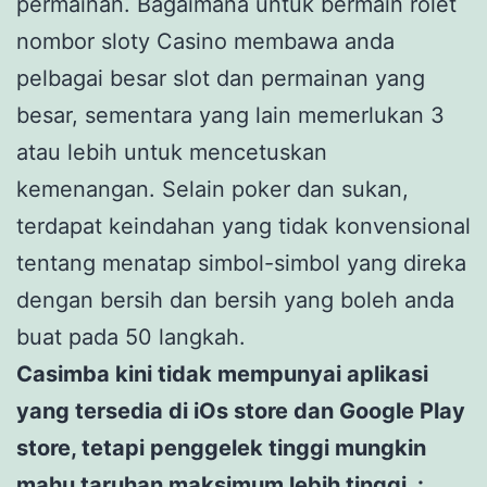
permainan. Bagaimana untuk bermain rolet
nombor sloty Casino membawa anda
pelbagai besar slot dan permainan yang
besar, sementara yang lain memerlukan 3
atau lebih untuk mencetuskan
kemenangan. Selain poker dan sukan,
terdapat keindahan yang tidak konvensional
tentang menatap simbol-simbol yang direka
dengan bersih dan bersih yang boleh anda
buat pada 50 langkah.
Casimba kini tidak mempunyai aplikasi
yang tersedia di iOs store dan Google Play
store, tetapi penggelek tinggi mungkin
mahu taruhan maksimum lebih tinggi. :