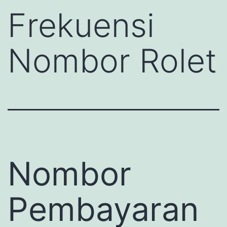
Frekuensi
Nombor Rolet
Nombor
Pembayaran