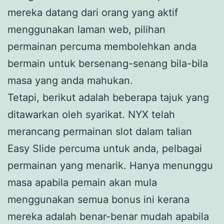
mereka datang dari orang yang aktif
menggunakan laman web, pilihan
permainan percuma membolehkan anda
bermain untuk bersenang-senang bila-bila
masa yang anda mahukan.
Tetapi, berikut adalah beberapa tajuk yang
ditawarkan oleh syarikat. NYX telah
merancang permainan slot dalam talian
Easy Slide percuma untuk anda, pelbagai
permainan yang menarik. Hanya menunggu
masa apabila pemain akan mula
menggunakan semua bonus ini kerana
mereka adalah benar-benar mudah apabila