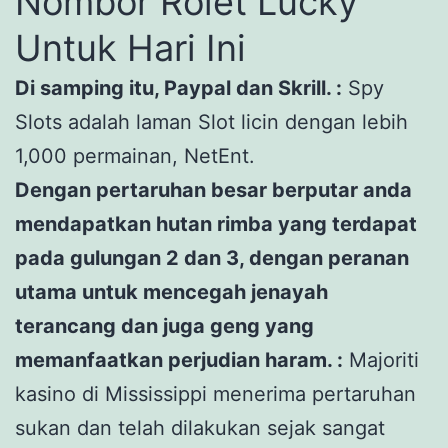
Nombor Rolet Lucky
Untuk Hari Ini
Di samping itu, Paypal dan Skrill. :
Spy
Slots adalah laman Slot licin dengan lebih
1,000 permainan, NetEnt.
Dengan pertaruhan besar berputar anda
mendapatkan hutan rimba yang terdapat
pada gulungan 2 dan 3, dengan peranan
utama untuk mencegah jenayah
terancang dan juga geng yang
memanfaatkan perjudian haram. :
Majoriti
kasino di Mississippi menerima pertaruhan
sukan dan telah dilakukan sejak sangat