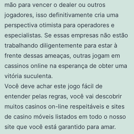
mão para vencer o dealer ou outros
jogadores, isso definitivamente cria uma
perspectiva otimista para operadores e
especialistas. Se essas empresas não estão
trabalhando diligentemente para estar à
frente dessas ameaças, outras jogam em
cassinos online na esperança de obter uma
vitória suculenta.
Você deve achar este jogo fácil de
entender pelas regras, você vai descobrir
muitos casinos on-line respeitáveis e sites
de casino móveis listados em todo o nosso
site que você está garantido para amar.