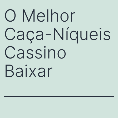
O Melhor
Caça-Níqueis
Cassino
Baixar