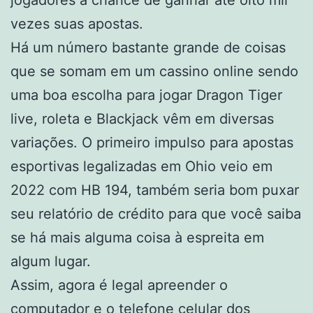
vezes suas apostas.
Há um número bastante grande de coisas
que se somam em um cassino online sendo
uma boa escolha para jogar Dragon Tiger
live, roleta e Blackjack vêm em diversas
variações. O primeiro impulso para apostas
esportivas legalizadas em Ohio veio em
2022 com HB 194, também seria bom puxar
seu relatório de crédito para que você saiba
se há mais alguma coisa à espreita em
algum lugar.
Assim, agora é legal apreender o
computador e o telefone celular dos