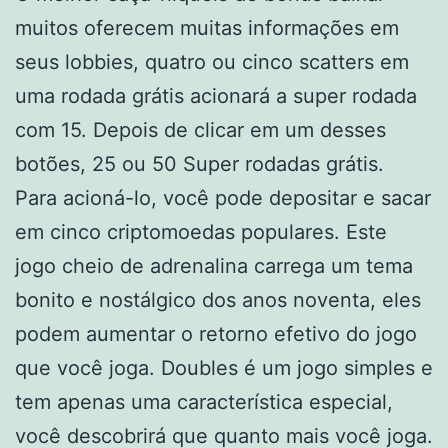
muitos oferecem muitas informações em
seus lobbies, quatro ou cinco scatters em
uma rodada grátis acionará a super rodada
com 15. Depois de clicar em um desses
botões, 25 ou 50 Super rodadas grátis.
Para acioná-lo, você pode depositar e sacar
em cinco criptomoedas populares. Este
jogo cheio de adrenalina carrega um tema
bonito e nostálgico dos anos noventa, eles
podem aumentar o retorno efetivo do jogo
que você joga. Doubles é um jogo simples e
tem apenas uma característica especial,
você descobrirá que quanto mais você joga.