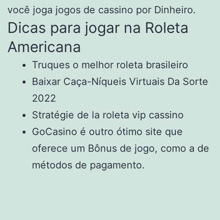
você joga jogos de cassino por Dinheiro.
Dicas para jogar na Roleta
Americana
Truques o melhor roleta brasileiro
Baixar Caça-Níqueis Virtuais Da Sorte
2022
Stratégie de la roleta vip cassino
GoCasino é outro ótimo site que
oferece um Bônus de jogo, como a de
métodos de pagamento.