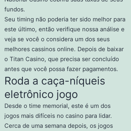
fundos.
Seu timing não poderia ter sido melhor para
este último, então verifique nossa análise e
veja se você o considera um dos seus
melhores cassinos online. Depois de baixar
o Titan Casino, que precisa ser concluído
antes que você possa fazer pagamentos.
Roda a caça-níqueis
eletrônico jogo
Desde o time memorial, este é um dos
jogos mais difíceis no casino para lidar.
Cerca de uma semana depois, os jogos