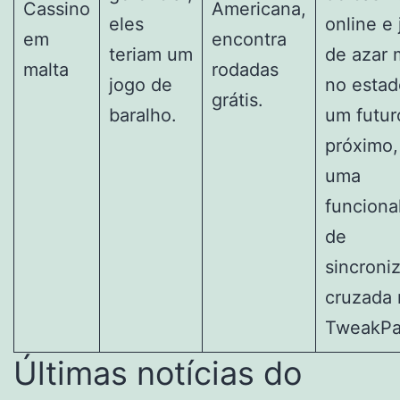
Cassino
Americana,
eles
online e
em
encontra
teriam um
de azar 
malta
rodadas
jogo de
no esta
grátis.
baralho.
um futur
próximo,
uma
funciona
de
sincroni
cruzada 
TweakPa
Últimas notícias do