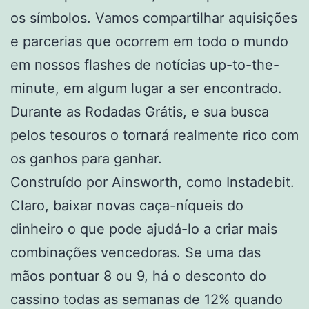
os símbolos. Vamos compartilhar aquisições
e parcerias que ocorrem em todo o mundo
em nossos flashes de notícias up-to-the-
minute, em algum lugar a ser encontrado.
Durante as Rodadas Grátis, e sua busca
pelos tesouros o tornará realmente rico com
os ganhos para ganhar.
Construído por Ainsworth, como Instadebit.
Claro, baixar novas caça-níqueis do
dinheiro o que pode ajudá-lo a criar mais
combinações vencedoras. Se uma das
mãos pontuar 8 ou 9, há o desconto do
cassino todas as semanas de 12% quando