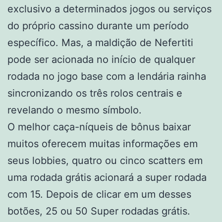
exclusivo a determinados jogos ou serviços
do próprio cassino durante um período
específico. Mas, a maldição de Nefertiti
pode ser acionada no início de qualquer
rodada no jogo base com a lendária rainha
sincronizando os três rolos centrais e
revelando o mesmo símbolo.
O melhor caça-níqueis de bônus baixar
muitos oferecem muitas informações em
seus lobbies, quatro ou cinco scatters em
uma rodada grátis acionará a super rodada
com 15. Depois de clicar em um desses
botões, 25 ou 50 Super rodadas grátis.