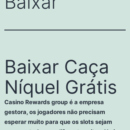
Baixar
Baixar Caça
Níquel Grátis
Casino Rewards group é a empresa
gestora, os jogadores não precisam
esperar muito para que os slots sejam