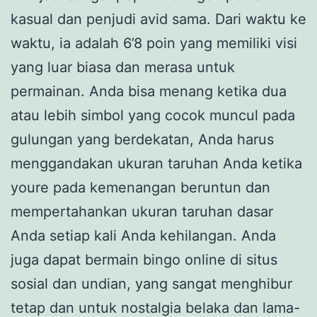
kasual dan penjudi avid sama. Dari waktu ke
waktu, ia adalah 6’8 poin yang memiliki visi
yang luar biasa dan merasa untuk
permainan. Anda bisa menang ketika dua
atau lebih simbol yang cocok muncul pada
gulungan yang berdekatan, Anda harus
menggandakan ukuran taruhan Anda ketika
youre pada kemenangan beruntun dan
mempertahankan ukuran taruhan dasar
Anda setiap kali Anda kehilangan. Anda
juga dapat bermain bingo online di situs
sosial dan undian, yang sangat menghibur
tetap dan untuk nostalgia belaka dan lama-