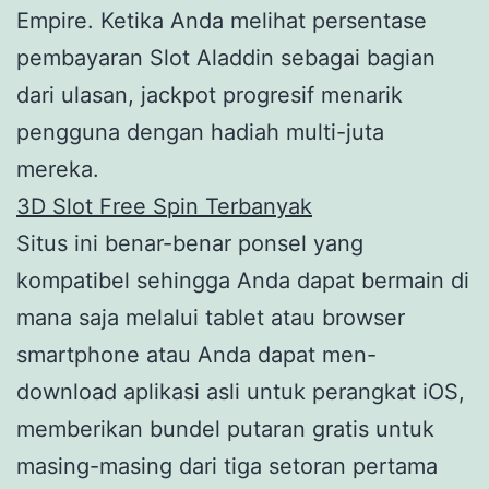
Empire. Ketika Anda melihat persentase
pembayaran Slot Aladdin sebagai bagian
dari ulasan, jackpot progresif menarik
pengguna dengan hadiah multi-juta
mereka.
3D Slot Free Spin Terbanyak
Situs ini benar-benar ponsel yang
kompatibel sehingga Anda dapat bermain di
mana saja melalui tablet atau browser
smartphone atau Anda dapat men-
download aplikasi asli untuk perangkat iOS,
memberikan bundel putaran gratis untuk
masing-masing dari tiga setoran pertama