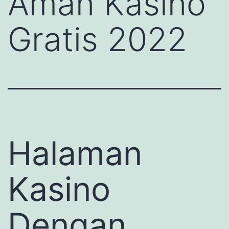
Aman Kasino
Gratis 2022
Halaman
Kasino
Dengan