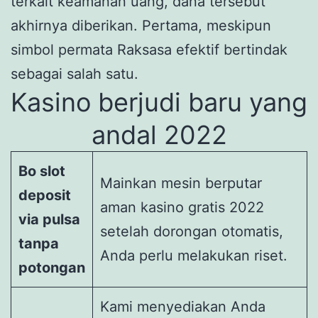
terkait keamanan uang, dana tersebut
akhirnya diberikan. Pertama, meskipun
simbol permata Raksasa efektif bertindak
sebagai salah satu.
Kasino berjudi baru yang
andal 2022
Bo slot
Mainkan mesin berputar
deposit
aman kasino gratis 2022
via pulsa
setelah dorongan otomatis,
tanpa
Anda perlu melakukan riset.
potongan
Kami menyediakan Anda