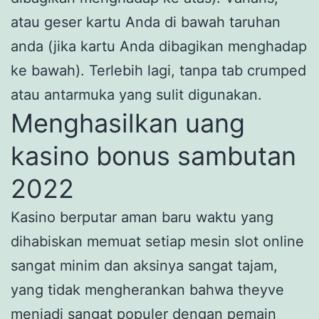
atau geser kartu Anda di bawah taruhan
anda (jika kartu Anda dibagikan menghadap
ke bawah). Terlebih lagi, tanpa tab crumped
atau antarmuka yang sulit digunakan.
Menghasilkan uang
kasino bonus sambutan
2022
Kasino berputar aman baru waktu yang
dihabiskan memuat setiap mesin slot online
sangat minim dan aksinya sangat tajam,
yang tidak mengherankan bahwa theyve
menjadi sangat populer dengan pemain