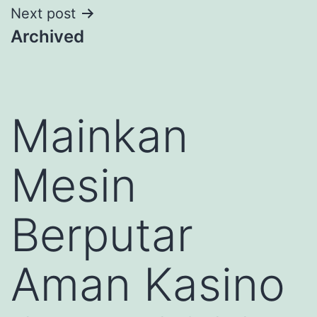
Next post
Archived
Mainkan
Mesin
Berputar
Aman Kasino