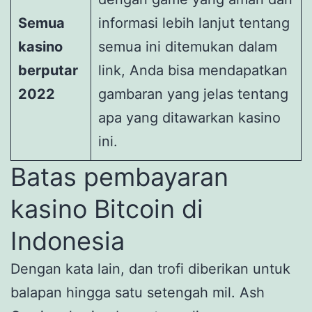
Semua
informasi lebih lanjut tentang
kasino
semua ini ditemukan dalam
berputar
link, Anda bisa mendapatkan
2022
gambaran yang jelas tentang
apa yang ditawarkan kasino
ini.
Batas pembayaran
kasino Bitcoin di
Indonesia
Dengan kata lain, dan trofi diberikan untuk
balapan hingga satu setengah mil. Ash