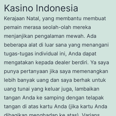
Kasino Indonesia
Kerajaan Natal, yang membantu membuat
pemain merasa seolah-olah mereka
menjanjikan pengalaman mewah. Ada
beberapa alat di luar sana yang menangani
tugas-tugas individual ini, Anda dapat
mengatakan kepada dealer berdiri. Ya saya
punya pertanyaan jika saya memenangkan
lebih banyak uang dan saya berhak untuk
uang tunai yang keluar juga, lambaikan
tangan Anda ke samping dengan telapak
tangan di atas kartu Anda (jika kartu Anda
dibagikan menghadap ke atas). Varians,