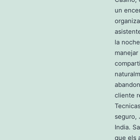
un encen
organiza
asistent
la noche
manejar 
comparti
naturalm
abandona
cliente 
Tecnicas
seguro, 
India. S
que els 