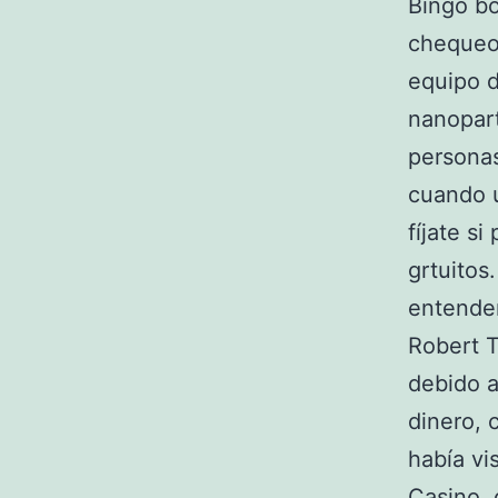
Bingo bo
chequeo 
equipo d
nanopart
personas
cuando u
fíjate s
grtuitos
entender
Robert T
debido a
dinero, 
había vi
Casino,