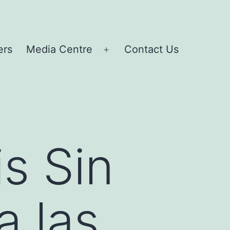
ers
Media Centre
Contact Us
Open
menu
s Sin
a las