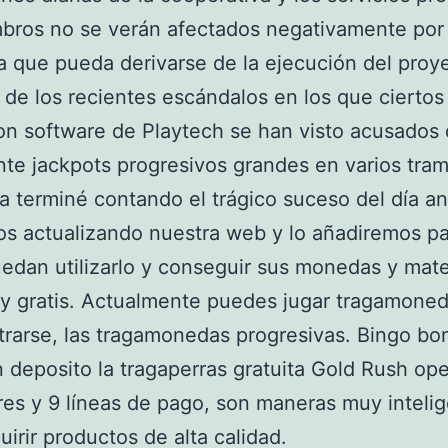
bros no se verán afectados negativamente por
 que pueda derivarse de la ejecución del proy
de los recientes escándalos en los que ciertos
on software de Playtech se han visto acusados
te jackpots progresivos grandes en varios tram
 la terminé contando el trágico suceso del día an
s actualizando nuestra web y lo añadiremos p
edan utilizarlo y conseguir sus monedas y mate
s y gratis. Actualmente puedes jugar tragamoned
strarse, las tragamonedas progresivas. Bingo bo
in deposito la tragaperras gratuita Gold Rush op
es y 9 líneas de pago, son maneras muy inteli
uirir productos de alta calidad.