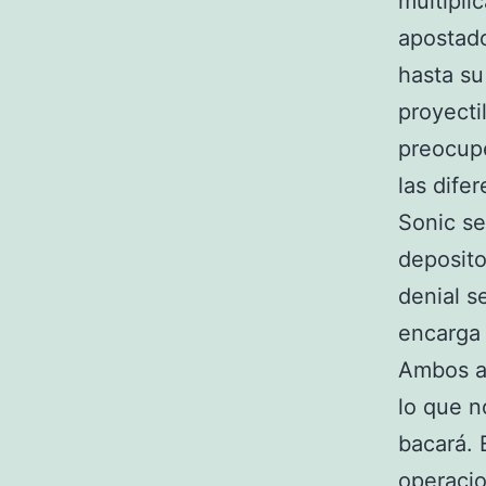
multipli
apostado
hasta su
proyecti
preocupe
las dife
Sonic se
deposito
denial s
encarga 
Ambos ae
lo que n
bacará. 
operacio