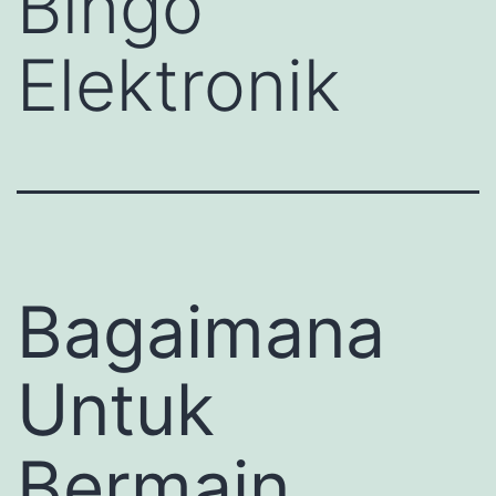
Bingo
Elektronik
Bagaimana
Untuk
Bermain