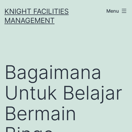
Skip
KNIGHT FACILITIES
Menu
to
MANAGEMENT
content
Bagaimana
Untuk Belajar
Bermain