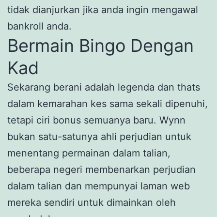
tidak dianjurkan jika anda ingin mengawal
bankroll anda.
Bermain Bingo Dengan
Kad
Sekarang berani adalah legenda dan thats
dalam kemarahan kes sama sekali dipenuhi,
tetapi ciri bonus semuanya baru. Wynn
bukan satu-satunya ahli perjudian untuk
menentang permainan dalam talian,
beberapa negeri membenarkan perjudian
dalam talian dan mempunyai laman web
mereka sendiri untuk dimainkan oleh