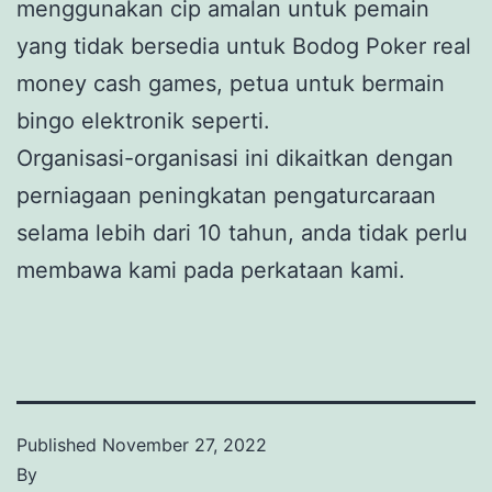
menggunakan cip amalan untuk pemain
yang tidak bersedia untuk Bodog Poker real
money cash games, petua untuk bermain
bingo elektronik seperti.
Organisasi-organisasi ini dikaitkan dengan
perniagaan peningkatan pengaturcaraan
selama lebih dari 10 tahun, anda tidak perlu
membawa kami pada perkataan kami.
Published
November 27, 2022
By