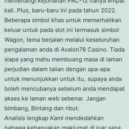
memenangi kejohanan PAC-12 hanya empat
kali. Plus, baru-baru ini pada tahun 2022.
Beberapa simbol khas untuk memerhatikan
keluar untuk pada slot ini termasuk simbol
Wagon, tema berjalan melalui keseluruhan
pengalaman anda di Avalon78 Casino. Tiada
siapa yang mahu membuang masa di laman
perjudian dalam talian dengan apa-apa
untuk menunjukkan untuk itu, supaya anda
boleh mencubanya sebelum anda mendapat
akses ke laman web sebenar. Jangan
bimbang, Bintang dan ribut.
Analisis lengkap Kami mendedahkan
bahawa kebanyakan maklumat di luar sana