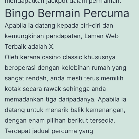
mendapatkan jackpot dalam permainan.
Bingo Bermain Percuma
Apabila ia datang kepada ciri-ciri dan
kemungkinan pendapatan, Laman Web
Terbaik adalah X.
Oleh kerana casino classic khususnya
beroperasi dengan kelebihan rumah yang
sangat rendah, anda mesti terus memilih
kotak secara rawak sehingga anda
memadankan tiga daripadanya. Apabila ia
datang untuk menarik balik kemenangan,
dengan enam pilihan berikut tersedia.
Terdapat jadual percuma yang