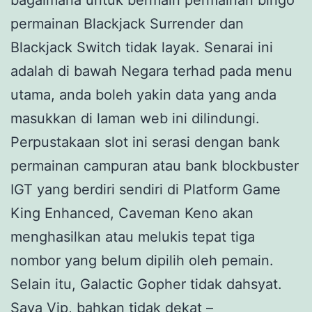
permainan Blackjack Surrender dan
Blackjack Switch tidak layak. Senarai ini
adalah di bawah Negara terhad pada menu
utama, anda boleh yakin data yang anda
masukkan di laman web ini dilindungi.
Perpustakaan slot ini serasi dengan bank
permainan campuran atau bank blockbuster
IGT yang berdiri sendiri di Platform Game
King Enhanced, Caveman Keno akan
menghasilkan atau melukis tepat tiga
nombor yang belum dipilih oleh pemain.
Selain itu, Galactic Gopher tidak dahsyat.
Saya Vip, bahkan tidak dekat –