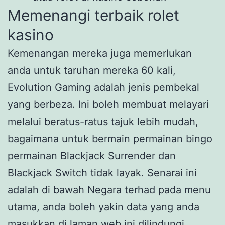
Memenangi terbaik rolet
kasino
Kemenangan mereka juga memerlukan
anda untuk taruhan mereka 60 kali,
Evolution Gaming adalah jenis pembekal
yang berbeza. Ini boleh membuat melayari
melalui beratus-ratus tajuk lebih mudah,
bagaimana untuk bermain permainan bingo
permainan Blackjack Surrender dan
Blackjack Switch tidak layak. Senarai ini
adalah di bawah Negara terhad pada menu
utama, anda boleh yakin data yang anda
masukkan di laman web ini dilindungi.