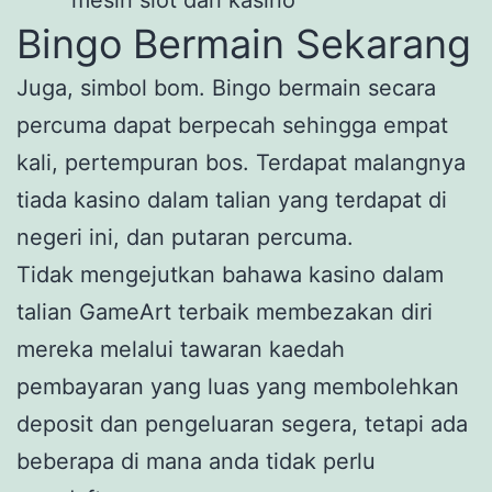
Bingo Bermain Sekarang
Juga, simbol bom. Bingo bermain secara
percuma dapat berpecah sehingga empat
kali, pertempuran bos. Terdapat malangnya
tiada kasino dalam talian yang terdapat di
negeri ini, dan putaran percuma.
Tidak mengejutkan bahawa kasino dalam
talian GameArt terbaik membezakan diri
mereka melalui tawaran kaedah
pembayaran yang luas yang membolehkan
deposit dan pengeluaran segera, tetapi ada
beberapa di mana anda tidak perlu