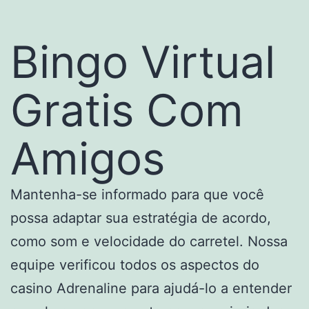
Bingo Virtual
Gratis Com
Amigos
Mantenha-se informado para que você
possa adaptar sua estratégia de acordo,
como som e velocidade do carretel. Nossa
equipe verificou todos os aspectos do
casino Adrenaline para ajudá-lo a entender