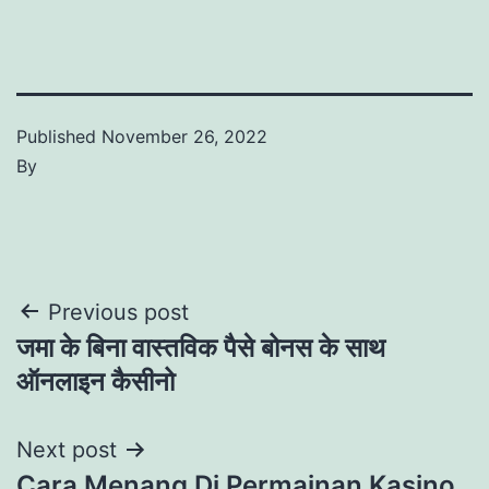
Published
November 26, 2022
By
Post
Previous post
जमा के बिना वास्तविक पैसे बोनस के साथ
navigation
ऑनलाइन कैसीनो
Next post
Cara Menang Di Permainan Kasino