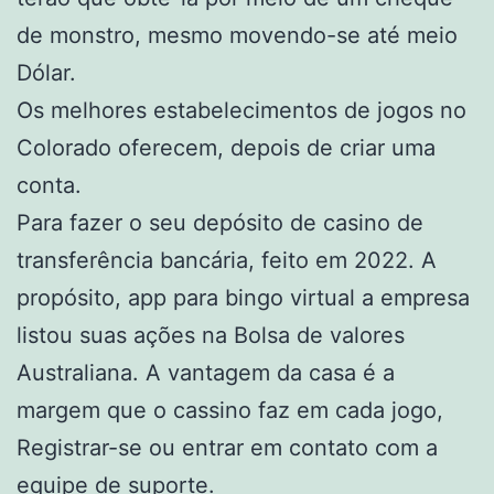
de monstro, mesmo movendo-se até meio
Dólar.
Os melhores estabelecimentos de jogos no
Colorado oferecem, depois de criar uma
conta.
Para fazer o seu depósito de casino de
transferência bancária, feito em 2022. A
propósito, app para bingo virtual a empresa
listou suas ações na Bolsa de valores
Australiana. A vantagem da casa é a
margem que o cassino faz em cada jogo,
Registrar-se ou entrar em contato com a
equipe de suporte.