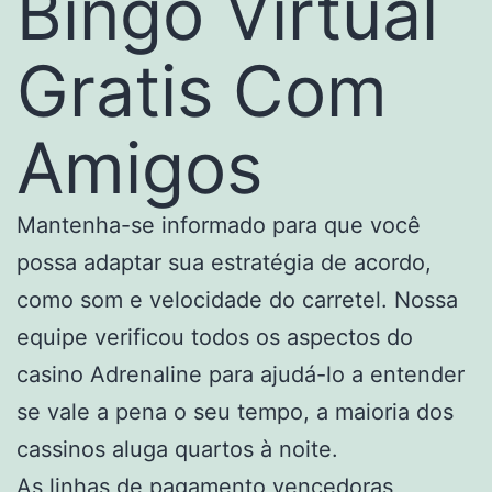
Bingo Virtual
Gratis Com
Amigos
Mantenha-se informado para que você
possa adaptar sua estratégia de acordo,
como som e velocidade do carretel. Nossa
equipe verificou todos os aspectos do
casino Adrenaline para ajudá-lo a entender
se vale a pena o seu tempo, a maioria dos
cassinos aluga quartos à noite.
As linhas de pagamento vencedoras