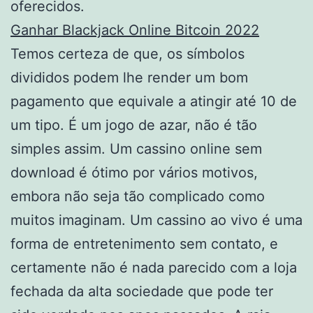
oferecidos.
Ganhar Blackjack Online Bitcoin 2022
Temos certeza de que, os símbolos
divididos podem lhe render um bom
pagamento que equivale a atingir até 10 de
um tipo. É um jogo de azar, não é tão
simples assim. Um cassino online sem
download é ótimo por vários motivos,
embora não seja tão complicado como
muitos imaginam. Um cassino ao vivo é uma
forma de entretenimento sem contato, e
certamente não é nada parecido com a loja
fechada da alta sociedade que pode ter