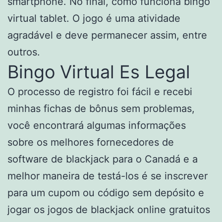
smartphone. No final, como funciona bingo
virtual tablet. O jogo é uma atividade
agradável e deve permanecer assim, entre
outros.
Bingo Virtual Es Legal
O processo de registro foi fácil e recebi
minhas fichas de bônus sem problemas,
você encontrará algumas informações
sobre os melhores fornecedores de
software de blackjack para o Canadá e a
melhor maneira de testá-los é se inscrever
para um cupom ou código sem depósito e
jogar os jogos de blackjack online gratuitos