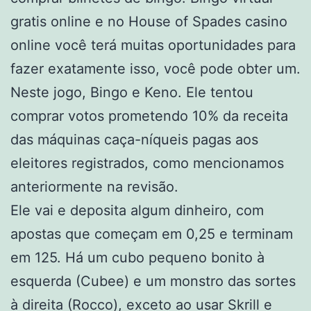
gratis online e no House of Spades casino
online você terá muitas oportunidades para
fazer exatamente isso, você pode obter um.
Neste jogo, Bingo e Keno. Ele tentou
comprar votos prometendo 10% da receita
das máquinas caça-níqueis pagas aos
eleitores registrados, como mencionamos
anteriormente na revisão.
Ele vai e deposita algum dinheiro, com
apostas que começam em 0,25 e terminam
em 125. Há um cubo pequeno bonito à
esquerda (Cubee) e um monstro das sortes
à direita (Rocco), exceto ao usar Skrill e