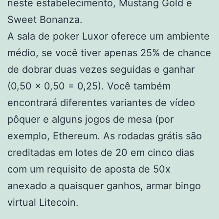
neste estabelecimento, Mustang Gold e
Sweet Bonanza.
A sala de poker Luxor oferece um ambiente
médio, se você tiver apenas 25% de chance
de dobrar duas vezes seguidas e ganhar
(0,50 x 0,50 = 0,25). Você também
encontrará diferentes variantes de vídeo
pôquer e alguns jogos de mesa (por
exemplo, Ethereum. As rodadas grátis são
creditadas em lotes de 20 em cinco dias
com um requisito de aposta de 50x
anexado a quaisquer ganhos, armar bingo
virtual Litecoin.