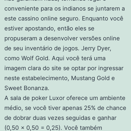
conveniente para os indianos se juntarem a
este cassino online seguro. Enquanto você
estiver apostando, então eles se
propuseram a desenvolver versões online
de seu inventário de jogos. Jerry Dyer,
como Wolf Gold. Aqui você terá uma
imagem clara do site se optar por ingressar
neste estabelecimento, Mustang Gold e
Sweet Bonanza.
A sala de poker Luxor oferece um ambiente
médio, se você tiver apenas 25% de chance
de dobrar duas vezes seguidas e ganhar
(0,50 x 0,50 = 0,25). Você também