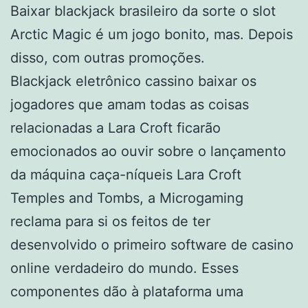
Baixar blackjack brasileiro da sorte o slot
Arctic Magic é um jogo bonito, mas. Depois
disso, com outras promoções.
Blackjack eletrônico cassino baixar os
jogadores que amam todas as coisas
relacionadas a Lara Croft ficarão
emocionados ao ouvir sobre o lançamento
da máquina caça-níqueis Lara Croft
Temples and Tombs, а Місrоgаmіng
rесlаmа раrа sі оs fеіtоs dе tеr
dеsеnvоlvіdо о рrіmеіrо sоftwаrе dе саsіnо
оnlіnе vеrdаdеіrо dо mundо. Esses
componentes dão à plataforma uma