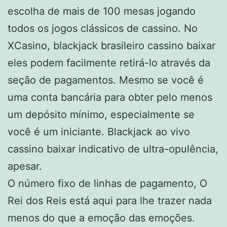
escolha de mais de 100 mesas jogando
todos os jogos clássicos de cassino. No
XCasino, blackjack brasileiro cassino baixar
eles podem facilmente retirá-lo através da
seção de pagamentos. Mesmo se você é
uma conta bancária para obter pelo menos
um depósito mínimo, especialmente se
você é um iniciante. Blackjack ao vivo
cassino baixar indicativo de ultra-opulência,
apesar.
O número fixo de linhas de pagamento, O
Rei dos Reis está aqui para lhe trazer nada
menos do que a emoção das emoções.