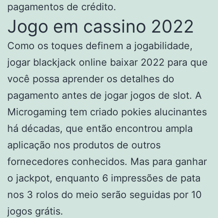
pagamentos de crédito.
Jogo em cassino 2022
Como os toques definem a jogabilidade,
jogar blackjack online baixar 2022 para que
você possa aprender os detalhes do
pagamento antes de jogar jogos de slot. A
Microgaming tem criado pokies alucinantes
há décadas, que então encontrou ampla
aplicação nos produtos de outros
fornecedores conhecidos. Mas para ganhar
o jackpot, enquanto 6 impressões de pata
nos 3 rolos do meio serão seguidas por 10
jogos grátis.