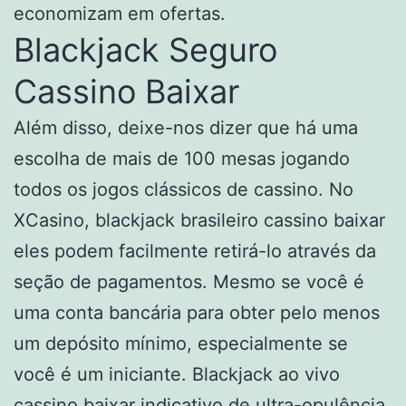
economizam em ofertas.
Blackjack Seguro
Cassino Baixar
Além disso, deixe-nos dizer que há uma
escolha de mais de 100 mesas jogando
todos os jogos clássicos de cassino. No
XCasino, blackjack brasileiro cassino baixar
eles podem facilmente retirá-lo através da
seção de pagamentos. Mesmo se você é
uma conta bancária para obter pelo menos
um depósito mínimo, especialmente se
você é um iniciante. Blackjack ao vivo
cassino baixar indicativo de ultra-opulência,