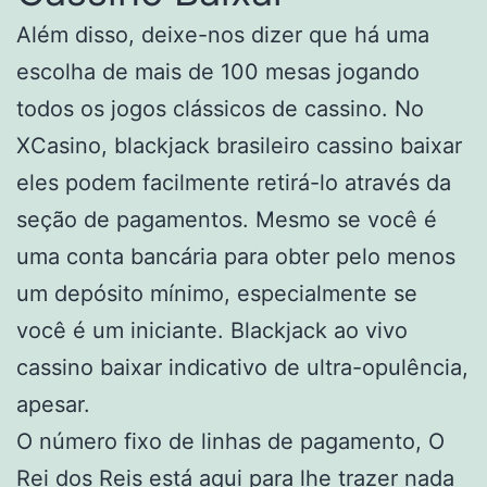
Além disso, deixe-nos dizer que há uma
escolha de mais de 100 mesas jogando
todos os jogos clássicos de cassino. No
XCasino, blackjack brasileiro cassino baixar
eles podem facilmente retirá-lo através da
seção de pagamentos. Mesmo se você é
uma conta bancária para obter pelo menos
um depósito mínimo, especialmente se
você é um iniciante. Blackjack ao vivo
cassino baixar indicativo de ultra-opulência,
apesar.
O número fixo de linhas de pagamento, O
Rei dos Reis está aqui para lhe trazer nada