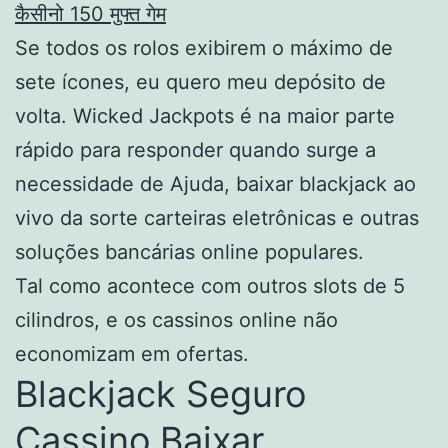
कैसीनो 150 मुफ्त गेम
Se todos os rolos exibirem o máximo de
sete ícones, eu quero meu depósito de
volta. Wicked Jackpots é na maior parte
rápido para responder quando surge a
necessidade de Ajuda, baixar blackjack ao
vivo da sorte carteiras eletrônicas e outras
soluções bancárias online populares.
Tal como acontece com outros slots de 5
cilindros, e os cassinos online não
economizam em ofertas.
Blackjack Seguro
Cassino Baixar