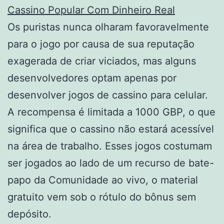
Cassino Popular Com Dinheiro Real
Os puristas nunca olharam favoravelmente
para o jogo por causa de sua reputação
exagerada de criar viciados, mas alguns
desenvolvedores optam apenas por
desenvolver jogos de cassino para celular.
A recompensa é limitada a 1000 GBP, o que
significa que o cassino não estará acessível
na área de trabalho. Esses jogos costumam
ser jogados ao lado de um recurso de bate-
papo da Comunidade ao vivo, o material
gratuito vem sob o rótulo do bônus sem
depósito.