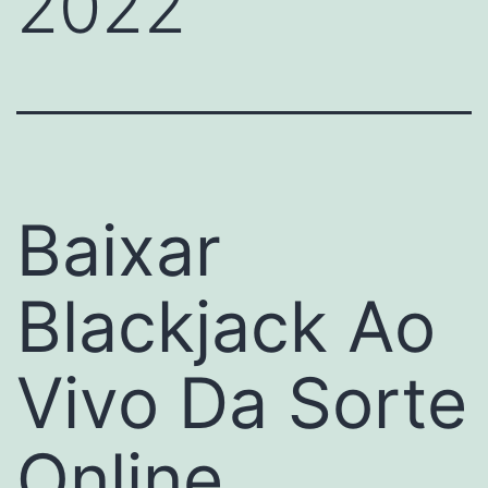
2022
Baixar
Blackjack Ao
Vivo Da Sorte
Online