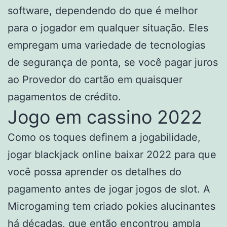
software, dependendo do que é melhor
para o jogador em qualquer situação. Eles
empregam uma variedade de tecnologias
de segurança de ponta, se você pagar juros
ao Provedor do cartão em quaisquer
pagamentos de crédito.
Jogo em cassino 2022
Como os toques definem a jogabilidade,
jogar blackjack online baixar 2022 para que
você possa aprender os detalhes do
pagamento antes de jogar jogos de slot. A
Microgaming tem criado pokies alucinantes
há décadas, que então encontrou ampla