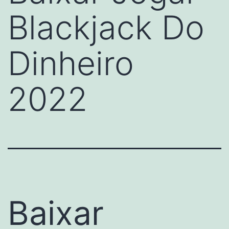
Blackjack Do
Dinheiro
2022
Baixar