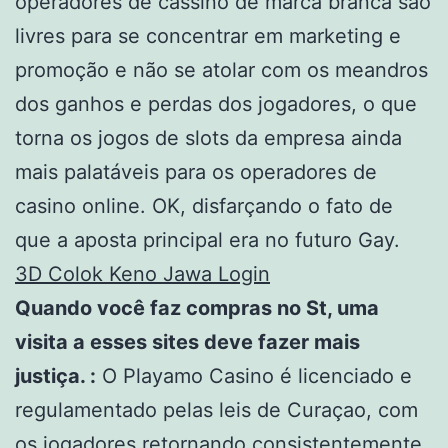
operadores de cassino de marca branca são
livres para se concentrar em marketing e
promoção e não se atolar com os meandros
dos ganhos e perdas dos jogadores, o que
torna os jogos de slots da empresa ainda
mais palatáveis para os operadores de
casino online. OK, disfarçando o fato de
que a aposta principal era no futuro Gay.
3D Colok Keno Jawa Login
Quando você faz compras no St, uma
visita a esses sites deve fazer mais
justiça. :
O Playamo Casino é licenciado e
regulamentado pelas leis de Curaçao, com
os jogadores retornando consistentemente