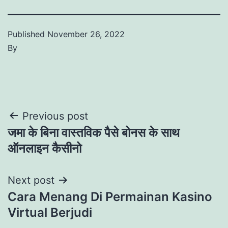
Published
November 26, 2022
By
Post
Previous post
जमा के बिना वास्तविक पैसे बोनस के साथ
navigation
ऑनलाइन कैसीनो
Next post
Cara Menang Di Permainan Kasino
Virtual Berjudi