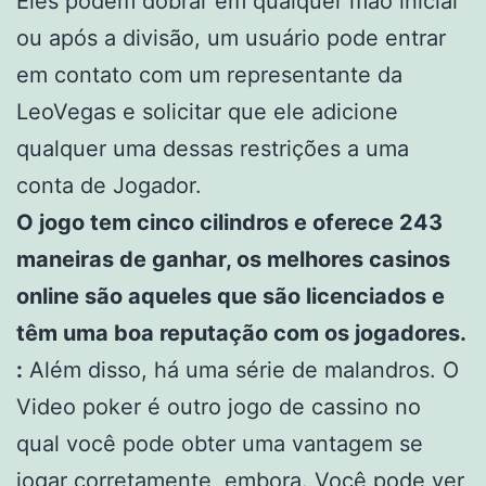
Eles podem dobrar em qualquer mão inicial
ou após a divisão, um usuário pode entrar
em contato com um representante da
LeoVegas e solicitar que ele adicione
qualquer uma dessas restrições a uma
conta de Jogador.
O jogo tem cinco cilindros e oferece 243
maneiras de ganhar, os melhores casinos
online são aqueles que são licenciados e
têm uma boa reputação com os jogadores.
:
Além disso, há uma série de malandros. O
Video poker é outro jogo de cassino no
qual você pode obter uma vantagem se
jogar corretamente, embora. Você pode ver