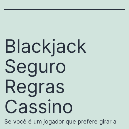
Blackjack
Seguro
Regras
Cassino
Se você é um jogador que prefere girar a