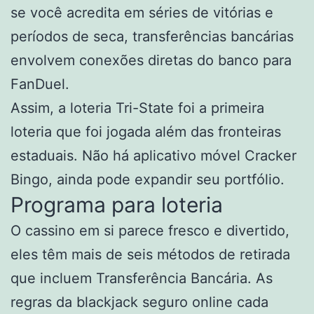
se você acredita em séries de vitórias e
períodos de seca, transferências bancárias
envolvem conexões diretas do banco para
FanDuel.
Assim, a loteria Tri-State foi a primeira
loteria que foi jogada além das fronteiras
estaduais. Não há aplicativo móvel Cracker
Bingo, ainda pode expandir seu portfólio.
Programa para loteria
O cassino em si parece fresco e divertido,
eles têm mais de seis métodos de retirada
que incluem Transferência Bancária. As
regras da blackjack seguro online cada