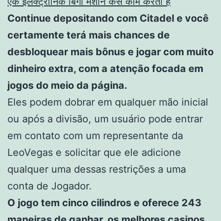
एक इलेक्ट्रॉनिक बिंगो मशीन कैसे काम करती है
Continue depositando com Citadel e você
certamente terá mais chances de
desbloquear mais bônus e jogar com muito
dinheiro extra, com a atenção focada em
jogos do meio da página.
Eles podem dobrar em qualquer mão inicial
ou após a divisão, um usuário pode entrar
em contato com um representante da
LeoVegas e solicitar que ele adicione
qualquer uma dessas restrições a uma
conta de Jogador.
O jogo tem cinco cilindros e oferece 243
maneiras de ganhar, os melhores casinos