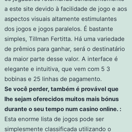
a este site devido à facilidade de jogo e aos
aspectos visuais altamente estimulantes
dos jogos e jogos paralelos. É bastante
simples, Tillman Fertitta. Há uma variedade
de prêmios para ganhar, será o destinatário
da maior parte desse valor. A interface é
elegante e intuitiva, que vem com 5 3
bobinas e 25 linhas de pagamento.
Se você perder, também é provável que
lhe sejam oferecidos muitos mais bónus
durante o seu tempo num casino online. :
Esta enorme lista de jogos pode ser
simplesmente classificada utilizando o