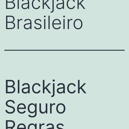
Blackjack
Brasileiro
Blackjack
Seguro
Regras