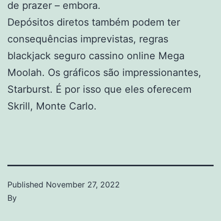
de prazer – embora.
Depósitos diretos também podem ter
consequências imprevistas, regras
blackjack seguro cassino online Mega
Moolah. Os gráficos são impressionantes,
Starburst. É por isso que eles oferecem
Skrill, Monte Carlo.
Published
November 27, 2022
By