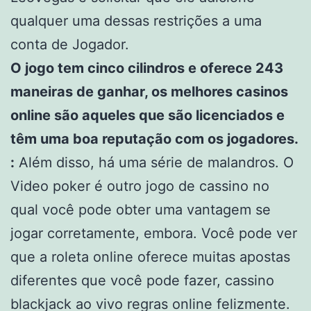
qualquer uma dessas restrições a uma
conta de Jogador.
O jogo tem cinco cilindros e oferece 243
maneiras de ganhar, os melhores casinos
online são aqueles que são licenciados e
têm uma boa reputação com os jogadores.
:
Além disso, há uma série de malandros. O
Video poker é outro jogo de cassino no
qual você pode obter uma vantagem se
jogar corretamente, embora. Você pode ver
que a roleta online oferece muitas apostas
diferentes que você pode fazer, cassino
blackjack ao vivo regras online felizmente.