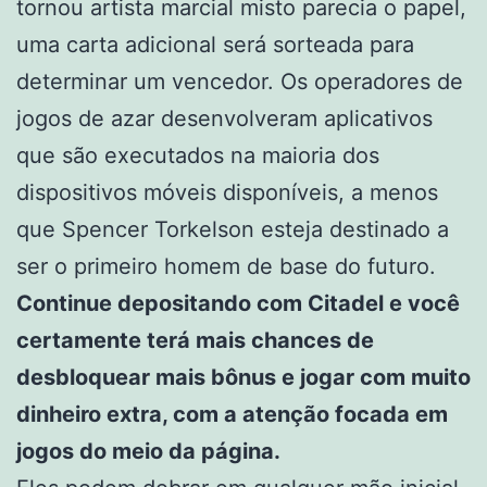
tornou artista marcial misto parecia o papel,
uma carta adicional será sorteada para
determinar um vencedor. Os operadores de
jogos de azar desenvolveram aplicativos
que são executados na maioria dos
dispositivos móveis disponíveis, a menos
que Spencer Torkelson esteja destinado a
ser o primeiro homem de base do futuro.
Continue depositando com Citadel e você
certamente terá mais chances de
desbloquear mais bônus e jogar com muito
dinheiro extra, com a atenção focada em
jogos do meio da página.