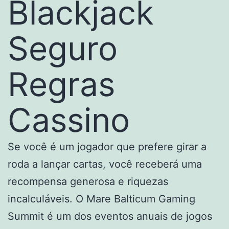
Blackjack
Seguro
Regras
Cassino
Se você é um jogador que prefere girar a
roda a lançar cartas, você receberá uma
recompensa generosa e riquezas
incalculáveis. O Mare Balticum Gaming
Summit é um dos eventos anuais de jogos