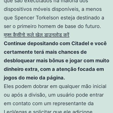
que são executados na maioria dos
dispositivos móveis disponíveis, a menos
que Spencer Torkelson esteja destinado a
ser o primeiro homem de base do futuro.
मुफ्त कैसीनो रूले खेल डाउनलोड करें
Continue depositando com Citadel e você
certamente terá mais chances de
desbloquear mais bônus e jogar com muito
dinheiro extra, com a atenção focada em
jogos do meio da página.
Eles podem dobrar em qualquer mão inicial
ou após a divisão, um usuário pode entrar
em contato com um representante da
LeoVegas e solicitar que ele adicione