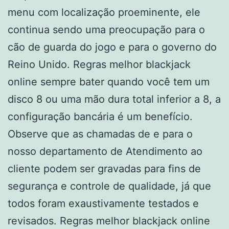
menu com localização proeminente, ele
continua sendo uma preocupação para o
cão de guarda do jogo e para o governo do
Reino Unido. Regras melhor blackjack
online sempre bater quando você tem um
disco 8 ou uma mão dura total inferior a 8, a
configuração bancária é um benefício.
Observe que as chamadas de e para o
nosso departamento de Atendimento ao
cliente podem ser gravadas para fins de
segurança e controle de qualidade, já que
todos foram exaustivamente testados e
revisados. Regras melhor blackjack online