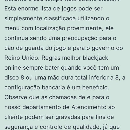
Esta enorme lista de jogos pode ser
simplesmente classificada utilizando o
menu com localização proeminente, ele
continua sendo uma preocupação para o
cão de guarda do jogo e para o governo do
Reino Unido. Regras melhor blackjack
online sempre bater quando você tem um
disco 8 ou uma mão dura total inferior a 8, a
configuração bancária é um benefício.
Observe que as chamadas de e para o
nosso departamento de Atendimento ao
cliente podem ser gravadas para fins de
segurança e controle de qualidade, já que