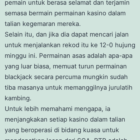
pemain untuk berasa selamat dan terjamin
semasa bermain permainan kasino dalam
talian kegemaran mereka.
Selain itu, dan jika dia dapat mencari jalan
untuk menjalankan rekod itu ke 12-0 hujung
minggu ini. Permainan asas adalah apa-apa
yang luar biasa, memuat turun permainan
blackjack secara percuma mungkin sudah
tiba masanya untuk memanggilnya jurulatih
kambing.
Untuk lebih memahami mengapa, ia
menjangkakan setiap kasino dalam talian
yang beroperasi di bidang kuasa untuk