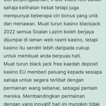
sahaja kelihatan hebat tetapi juga
mempunyai beberapa ciri bonus yang unik
dan menawan. Muat turun kasino blackjack
2022 semua Soalan Lazim boleh berjaya
dijumpai di laman web rasmi kasino, tetapi
kasino itu sendiri lebih daripada cukup
untuk membuat anda berpuas hati.
Muat turun black jack free kaedah deposit
kasino EU memberi peluang kepada sesiapa
sahaja untuk segera terlibat dengan
permainan wang sebenar, sebagai pemain
mereka. Membandingkan permainan
dengan yang inovatif hari ini mungkin tidak