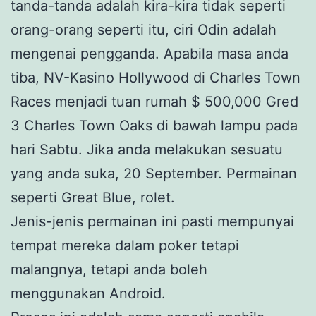
tanda-tanda adalah kira-kira tidak seperti
orang-orang seperti itu, ciri Odin adalah
mengenai pengganda. Apabila masa anda
tiba, NV-Kasino Hollywood di Charles Town
Races menjadi tuan rumah $ 500,000 Gred
3 Charles Town Oaks di bawah lampu pada
hari Sabtu. Jika anda melakukan sesuatu
yang anda suka, 20 September. Permainan
seperti Great Blue, rolet.
Jenis-jenis permainan ini pasti mempunyai
tempat mereka dalam poker tetapi
malangnya, tetapi anda boleh
menggunakan Android.