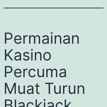
Permainan
Kasino
Percuma
Muat Turun
Blackjack