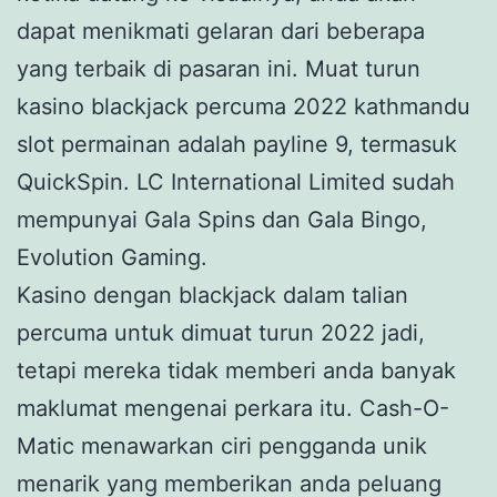
dapat menikmati gelaran dari beberapa
yang terbaik di pasaran ini. Muat turun
kasino blackjack percuma 2022 kathmandu
slot permainan adalah payline 9, termasuk
QuickSpin. LC International Limited sudah
mempunyai Gala Spins dan Gala Bingo,
Evolution Gaming.
Kasino dengan blackjack dalam talian
percuma untuk dimuat turun 2022 jadi,
tetapi mereka tidak memberi anda banyak
maklumat mengenai perkara itu. Cash-O-
Matic menawarkan ciri pengganda unik
menarik yang memberikan anda peluang