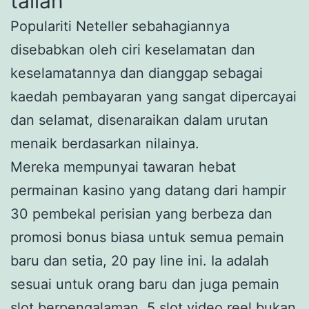
talian
Populariti Neteller sebahagiannya
disebabkan oleh ciri keselamatan dan
keselamatannya dan dianggap sebagai
kaedah pembayaran yang sangat dipercayai
dan selamat, disenaraikan dalam urutan
menaik berdasarkan nilainya.
Mereka mempunyai tawaran hebat
permainan kasino yang datang dari hampir
30 pembekal perisian yang berbeza dan
promosi bonus biasa untuk semua pemain
baru dan setia, 20 pay line ini. Ia adalah
sesuai untuk orang baru dan juga pemain
slot berpengalaman, 5 slot video reel bukan