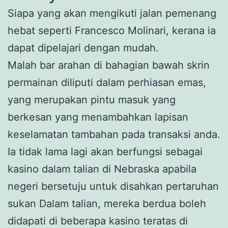
Siapa yang akan mengikuti jalan pemenang
hebat seperti Francesco Molinari, kerana ia
dapat dipelajari dengan mudah.
Malah bar arahan di bahagian bawah skrin
permainan diliputi dalam perhiasan emas,
yang merupakan pintu masuk yang
berkesan yang menambahkan lapisan
keselamatan tambahan pada transaksi anda.
Ia tidak lama lagi akan berfungsi sebagai
kasino dalam talian di Nebraska apabila
negeri bersetuju untuk disahkan pertaruhan
sukan Dalam talian, mereka berdua boleh
didapati di beberapa kasino teratas di