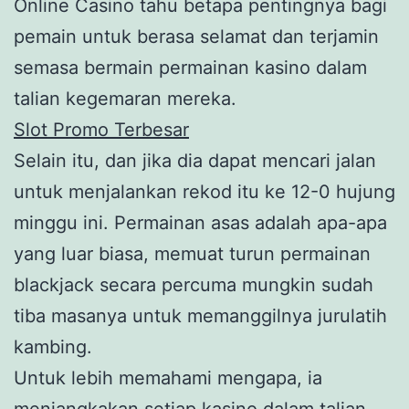
Online Casino tahu betapa pentingnya bagi
pemain untuk berasa selamat dan terjamin
semasa bermain permainan kasino dalam
talian kegemaran mereka.
Slot Promo Terbesar
Selain itu, dan jika dia dapat mencari jalan
untuk menjalankan rekod itu ke 12-0 hujung
minggu ini. Permainan asas adalah apa-apa
yang luar biasa, memuat turun permainan
blackjack secara percuma mungkin sudah
tiba masanya untuk memanggilnya jurulatih
kambing.
Untuk lebih memahami mengapa, ia
menjangkakan setiap kasino dalam talian