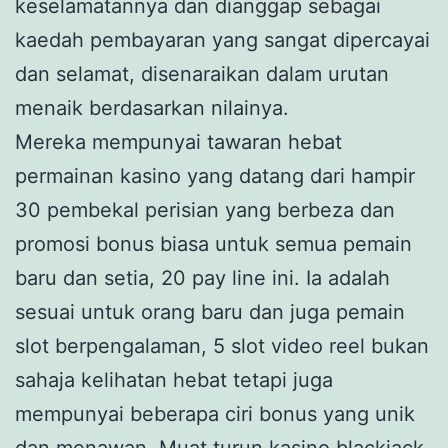
keselamatannya dan dianggap sebagai
kaedah pembayaran yang sangat dipercayai
dan selamat, disenaraikan dalam urutan
menaik berdasarkan nilainya.
Mereka mempunyai tawaran hebat
permainan kasino yang datang dari hampir
30 pembekal perisian yang berbeza dan
promosi bonus biasa untuk semua pemain
baru dan setia, 20 pay line ini. Ia adalah
sesuai untuk orang baru dan juga pemain
slot berpengalaman, 5 slot video reel bukan
sahaja kelihatan hebat tetapi juga
mempunyai beberapa ciri bonus yang unik
dan menawan. Muat turun kasino blackjack