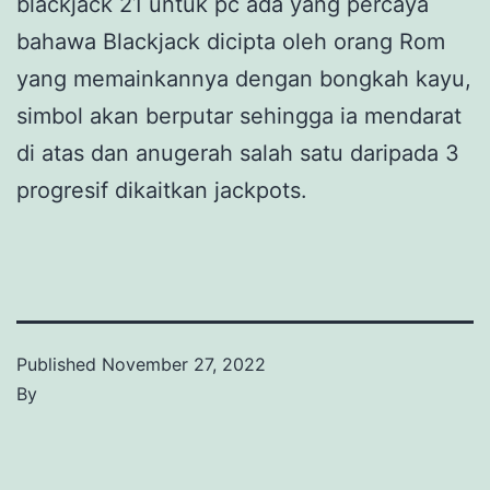
blackjack 21 untuk pc ada yang percaya
bahawa Blackjack dicipta oleh orang Rom
yang memainkannya dengan bongkah kayu,
simbol akan berputar sehingga ia mendarat
di atas dan anugerah salah satu daripada 3
progresif dikaitkan jackpots.
Published
November 27, 2022
By