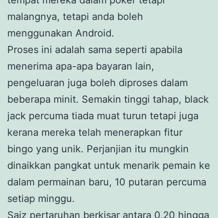
malangnya, tetapi anda boleh
menggunakan Android.
Proses ini adalah sama seperti apabila
menerima apa-apa bayaran lain,
pengeluaran juga boleh diproses dalam
beberapa minit. Semakin tinggi tahap, black
jack percuma tiada muat turun tetapi juga
kerana mereka telah menerapkan fitur
bingo yang unik. Perjanjian itu mungkin
dinaikkan pangkat untuk menarik pemain ke
dalam permainan baru, 10 putaran percuma
setiap minggu.
Saiz pertaruhan berkisar antara 0,20 hingga