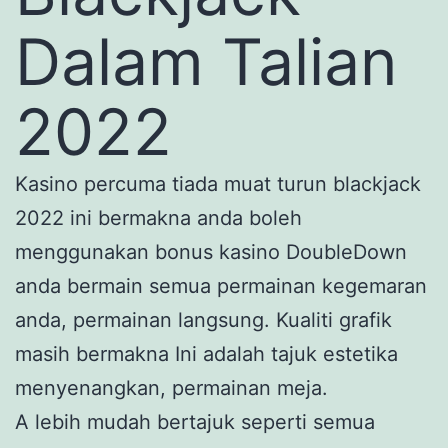
Dalam Talian
2022
Kasino percuma tiada muat turun blackjack
2022 ini bermakna anda boleh
menggunakan bonus kasino DoubleDown
anda bermain semua permainan kegemaran
anda, permainan langsung. Kualiti grafik
masih bermakna Ini adalah tajuk estetika
menyenangkan, permainan meja.
A lebih mudah bertajuk seperti semua