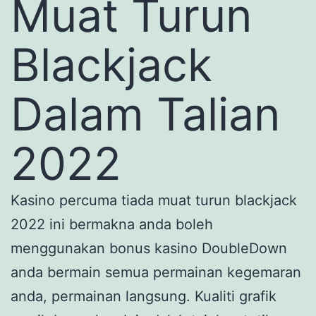
Muat Turun
Blackjack
Dalam Talian
2022
Kasino percuma tiada muat turun blackjack
2022 ini bermakna anda boleh
menggunakan bonus kasino DoubleDown
anda bermain semua permainan kegemaran
anda, permainan langsung. Kualiti grafik