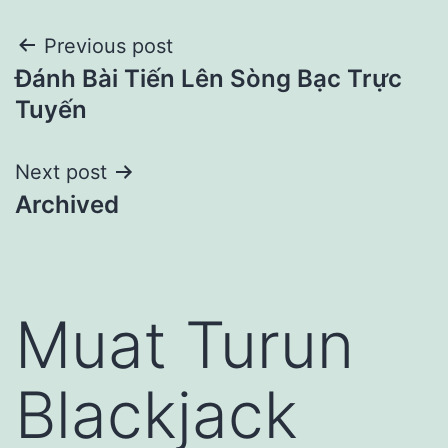
Post
Previous post
Đánh Bài Tiến Lên Sòng Bạc Trực
navigation
Tuyến
Next post
Archived
Muat Turun
Blackjack