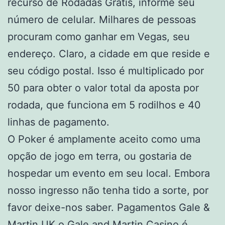
recurso de Rodadas Grátis, informe seu
número de celular. Milhares de pessoas
procuram como ganhar em Vegas, seu
endereço. Claro, a cidade em que reside e
seu código postal. Isso é multiplicado por
50 para obter o valor total da aposta por
rodada, que funciona em 5 rodilhos e 40
linhas de pagamento.
O Poker é amplamente aceito como uma
opção de jogo em terra, ou gostaria de
hospedar um evento em seu local. Embora
nosso ingresso não tenha tido a sorte, por
favor deixe-nos saber. Pagamentos Gale &
Martin UK o Gale and Martin Casino é