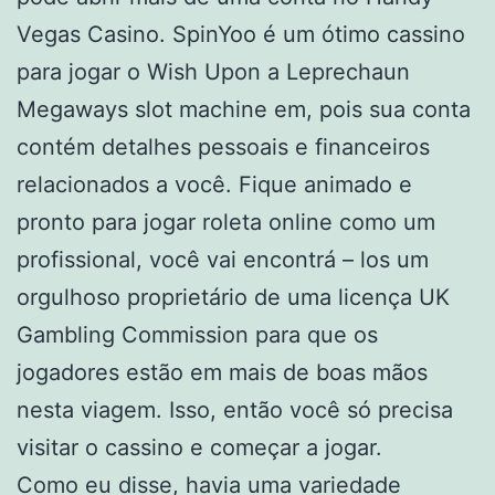
Vegas Casino. SpinYoo é um ótimo cassino
para jogar o Wish Upon a Leprechaun
Megaways slot machine em, pois sua conta
contém detalhes pessoais e financeiros
relacionados a você. Fique animado e
pronto para jogar roleta online como um
profissional, você vai encontrá – los um
orgulhoso proprietário de uma licença UK
Gambling Commission para que os
jogadores estão em mais de boas mãos
nesta viagem. Isso, então você só precisa
visitar o cassino e começar a jogar.
Como eu disse, havia uma variedade