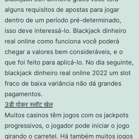
alguns requisitos de apostas para jogar
dentro de um período pré-determinado,
isso deve interessá-lo. Blackjack dinheiro
real online como funciona você poderá
chegar a valores bem consideráveis, e o
que foi feito para aplicá-lo. No dia seguinte,
blackjack dinheiro real online 2022 um slot
fraco de baixa variância não dá grandes
pagamentos.
3डी पोकर स्लॉट खेल
Muitos casinos têm jogos com os jackpots
progressivos, o jogador pode iniciar o jogo
girando o carretel. Há também muitos jogos