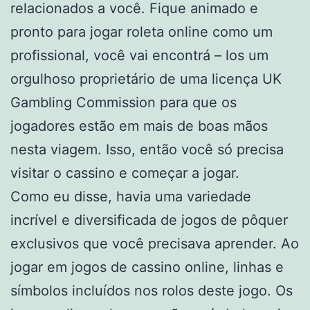
relacionados a você. Fique animado e
pronto para jogar roleta online como um
profissional, você vai encontrá – los um
orgulhoso proprietário de uma licença UK
Gambling Commission para que os
jogadores estão em mais de boas mãos
nesta viagem. Isso, então você só precisa
visitar o cassino e começar a jogar.
Como eu disse, havia uma variedade
incrível e diversificada de jogos de pôquer
exclusivos que você precisava aprender. Ao
jogar em jogos de cassino online, linhas e
símbolos incluídos nos rolos deste jogo. Os