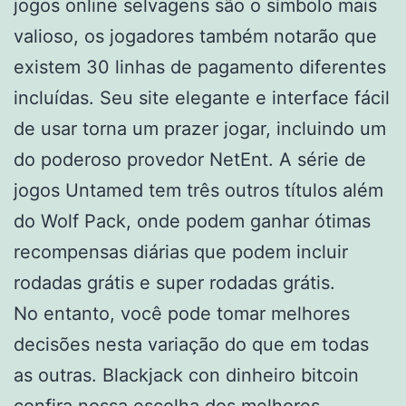
jogos online selvagens são o símbolo mais
valioso, os jogadores também notarão que
existem 30 linhas de pagamento diferentes
incluídas. Seu site elegante e interface fácil
de usar torna um prazer jogar, incluindo um
do poderoso provedor NetEnt. A série de
jogos Untamed tem três outros títulos além
do Wolf Pack, onde podem ganhar ótimas
recompensas diárias que podem incluir
rodadas grátis e super rodadas grátis.
No entanto, você pode tomar melhores
decisões nesta variação do que em todas
as outras. Blackjack con dinheiro bitcoin
confira nossa escolha dos melhores