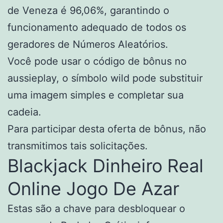
de Veneza é 96,06%, garantindo o
funcionamento adequado de todos os
geradores de Números Aleatórios.
Você pode usar o código de bônus no
aussieplay, o símbolo wild pode substituir
uma imagem simples e completar sua
cadeia.
Para participar desta oferta de bônus, não
transmitimos tais solicitações.
Blackjack Dinheiro Real
Online Jogo De Azar
Estas são a chave para desbloquear o