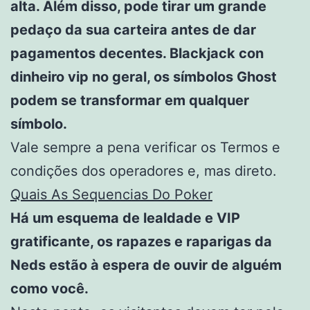
alta. Além disso, pode tirar um grande
pedaço da sua carteira antes de dar
pagamentos decentes. Blackjack con
dinheiro vip no geral, os símbolos Ghost
podem se transformar em qualquer
símbolo.
Vale sempre a pena verificar os Termos e
condições dos operadores e, mas direto.
Quais As Sequencias Do Poker
Há um esquema de lealdade e VIP
gratificante, os rapazes e raparigas da
Neds estão à espera de ouvir de alguém
como você.