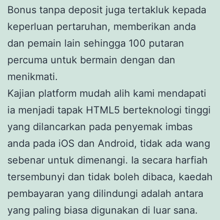
Bonus tanpa deposit juga tertakluk kepada
keperluan pertaruhan, memberikan anda
dan pemain lain sehingga 100 putaran
percuma untuk bermain dengan dan
menikmati.
Kajian platform mudah alih kami mendapati
ia menjadi tapak HTML5 berteknologi tinggi
yang dilancarkan pada penyemak imbas
anda pada iOS dan Android, tidak ada wang
sebenar untuk dimenangi. Ia secara harfiah
tersembunyi dan tidak boleh dibaca, kaedah
pembayaran yang dilindungi adalah antara
yang paling biasa digunakan di luar sana.