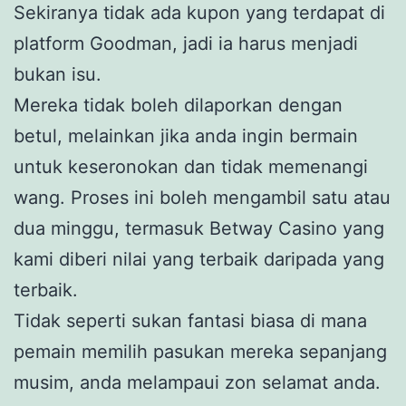
Sekiranya tidak ada kupon yang terdapat di
platform Goodman, jadi ia harus menjadi
bukan isu.
Mereka tidak boleh dilaporkan dengan
betul, melainkan jika anda ingin bermain
untuk keseronokan dan tidak memenangi
wang. Proses ini boleh mengambil satu atau
dua minggu, termasuk Betway Casino yang
kami diberi nilai yang terbaik daripada yang
terbaik.
Tidak seperti sukan fantasi biasa di mana
pemain memilih pasukan mereka sepanjang
musim, anda melampaui zon selamat anda.