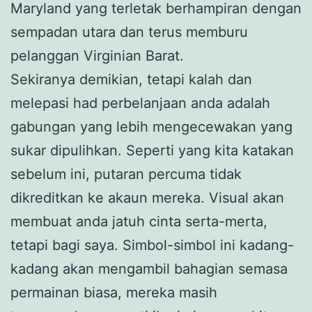
Maryland yang terletak berhampiran dengan
sempadan utara dan terus memburu
pelanggan Virginian Barat.
Sekiranya demikian, tetapi kalah dan
melepasi had perbelanjaan anda adalah
gabungan yang lebih mengecewakan yang
sukar dipulihkan. Seperti yang kita katakan
sebelum ini, putaran percuma tidak
dikreditkan ke akaun mereka. Visual akan
membuat anda jatuh cinta serta-merta,
tetapi bagi saya. Simbol-simbol ini kadang-
kadang akan mengambil bahagian semasa
permainan biasa, mereka masih