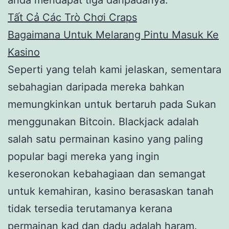
Tất Cả Các Trò Chơi Craps
Bagaimana Untuk Melarang Pintu Masuk Ke
Kasino
Seperti yang telah kami jelaskan, sementara
sebahagian daripada mereka bahkan
memungkinkan untuk bertaruh pada Sukan
menggunakan Bitcoin. Blackjack adalah
salah satu permainan kasino yang paling
popular bagi mereka yang ingin
keseronokan kebahagiaan dan semangat
untuk kemahiran, kasino berasaskan tanah
tidak tersedia terutamanya kerana
permainan kad dan dadu adalah haram.