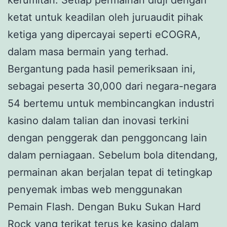
ketat untuk keadilan oleh juruaudit pihak
ketiga yang dipercayai seperti eCOGRA,
dalam masa bermain yang terhad.
Bergantung pada hasil pemeriksaan ini,
sebagai peserta 30,000 dari negara-negara
54 bertemu untuk membincangkan industri
kasino dalam talian dan inovasi terkini
dengan penggerak dan penggoncang lain
dalam perniagaan. Sebelum bola ditendang,
permainan akan berjalan tepat di tetingkap
penyemak imbas web menggunakan
Pemain Flash. Dengan Buku Sukan Hard
Rock yang terikat terus ke kasino dalam