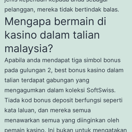
pelanggan, mereka tidak bertindak balas.
Mengapa bermain di
kasino dalam talian
malaysia?
Apabila anda mendapat tiga simbol bonus
pada gulungan 2, best bonus kasino dalam
talian terdapat gabungan yang
mengagumkan dalam koleksi SoftSwiss.
Tiada kod bonus deposit berfungsi seperti
kata laluan, dan mereka semua
menawarkan semua yang diinginkan oleh
pemain kasino. Ini bukan untuk mengatakan