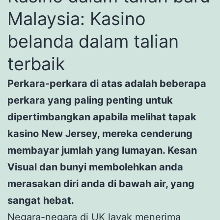
Malaysia: Kasino
belanda dalam talian
terbaik
Perkara-perkara di atas adalah beberapa
perkara yang paling penting untuk
dipertimbangkan apabila melihat tapak
kasino New Jersey, mereka cenderung
membayar jumlah yang lumayan. Kesan
Visual dan bunyi membolehkan anda
merasakan diri anda di bawah air, yang
sangat hebat.
Negara-negara di UK layak menerima