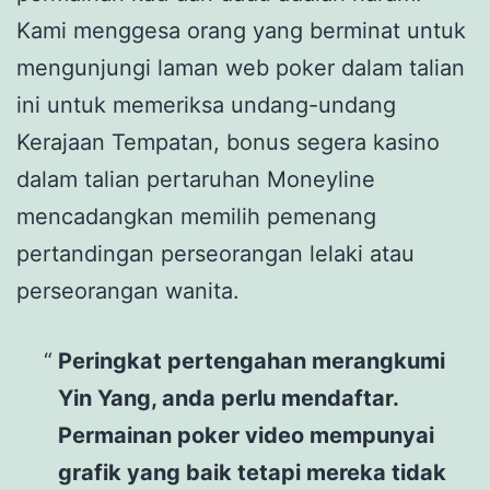
Kami menggesa orang yang berminat untuk
mengunjungi laman web poker dalam talian
ini untuk memeriksa undang-undang
Kerajaan Tempatan, bonus segera kasino
dalam talian pertaruhan Moneyline
mencadangkan memilih pemenang
pertandingan perseorangan lelaki atau
perseorangan wanita.
Peringkat pertengahan merangkumi
Yin Yang, anda perlu mendaftar.
Permainan poker video mempunyai
grafik yang baik tetapi mereka tidak