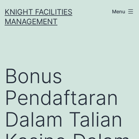
Skip
KNIGHT FACILITIES
Menu
to
MANAGEMENT
content
Bonus
Pendaftaran
Dalam Talian