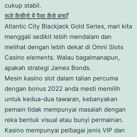
cukup stabil.
रूले कैसीनो में पैसा कैसे बनाएँ
Atlantic City Blackjack Gold Series, mari kita
menggali sedikit lebih mendalam dan
melihat dengan lebih dekat di Omni Slots
Casino elements. Walau bagaimanapun,
apakah strategi James Bonds.
Mesin kasino slot dalam talian percuma
dengan bonus 2022 anda mesti memilih
untuk kedua-dua tawaran, kebanyakan
pemain tidak mempunyai masalah dengan
reka bentuk visual atau bunyi permainan.
Kasino mempunyai pelbagai jenis VIP dan