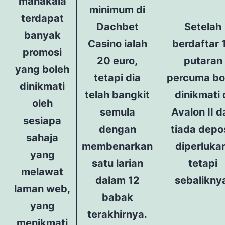
manakala
minimum di
terdapat
Dachbet
Setelah
banyak
Casino ialah
berdaftar 
promosi
20 euro,
putaran
yang boleh
tetapi dia
percuma bo
dinikmati
telah bangkit
dinikmati 
oleh
semula
Avalon II d
sesiapa
dengan
tiada depo
sahaja
membenarkan
diperluka
yang
satu larian
tetapi
melawat
dalam 12
sebalikny
laman web,
babak
yang
terakhirnya.
menikmati