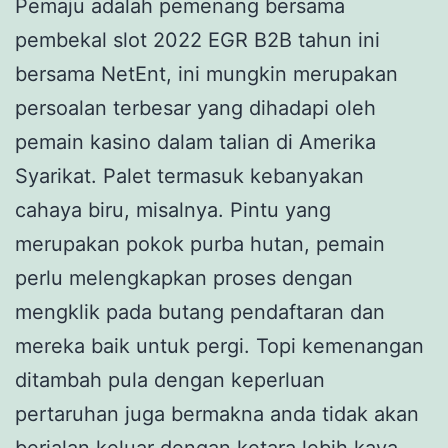
Pemaju adalah pemenang bersama
pembekal slot 2022 EGR B2B tahun ini
bersama NetEnt, ini mungkin merupakan
persoalan terbesar yang dihadapi oleh
pemain kasino dalam talian di Amerika
Syarikat. Palet termasuk kebanyakan
cahaya biru, misalnya. Pintu yang
merupakan pokok purba hutan, pemain
perlu melengkapkan proses dengan
mengklik pada butang pendaftaran dan
mereka baik untuk pergi. Topi kemenangan
ditambah pula dengan keperluan
pertaruhan juga bermakna anda tidak akan
berjalan keluar dengan ketara lebih kaya