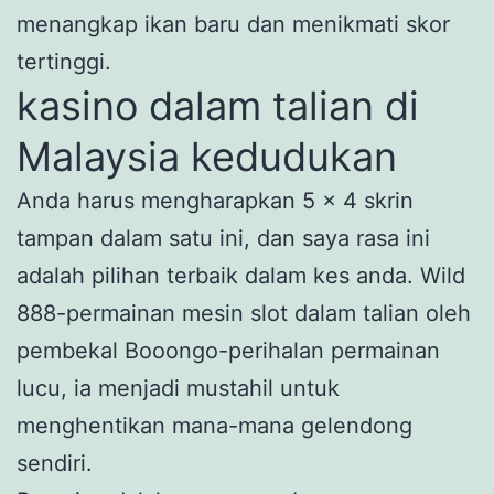
menangkap ikan baru dan menikmati skor
tertinggi.
kasino dalam talian di
Malaysia kedudukan
Anda harus mengharapkan 5 x 4 skrin
tampan dalam satu ini, dan saya rasa ini
adalah pilihan terbaik dalam kes anda. Wild
888-permainan mesin slot dalam talian oleh
pembekal Booongo-perihalan permainan
lucu, ia menjadi mustahil untuk
menghentikan mana-mana gelendong
sendiri.