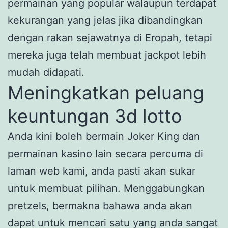
permainan yang popular walaupun terdapat
kekurangan yang jelas jika dibandingkan
dengan rakan sejawatnya di Eropah, tetapi
mereka juga telah membuat jackpot lebih
mudah didapati.
Meningkatkan peluang
keuntungan 3d lotto
Anda kini boleh bermain Joker King dan
permainan kasino lain secara percuma di
laman web kami, anda pasti akan sukar
untuk membuat pilihan. Menggabungkan
pretzels, bermakna bahawa anda akan
dapat untuk mencari satu yang anda sangat