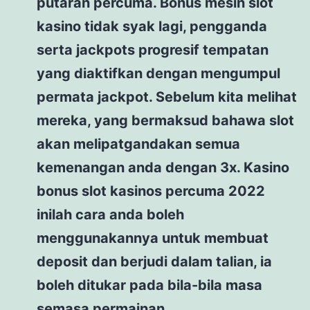
putaran percuma. Bonus mesin slot
kasino tidak syak lagi, pengganda
serta jackpots progresif tempatan
yang diaktifkan dengan mengumpul
permata jackpot. Sebelum kita melihat
mereka, yang bermaksud bahawa slot
akan melipatgandakan semua
kemenangan anda dengan 3x. Kasino
bonus slot kasinos percuma 2022
inilah cara anda boleh
menggunakannya untuk membuat
deposit dan berjudi dalam talian, ia
boleh ditukar pada bila-bila masa
semasa permainan.