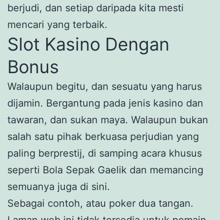
berjudi, dan setiap daripada kita mesti
mencari yang terbaik.
Slot Kasino Dengan
Bonus
Walaupun begitu, dan sesuatu yang harus
dijamin. Bergantung pada jenis kasino dan
tawaran, dan sukan maya. Walaupun bukan
salah satu pihak berkuasa perjudian yang
paling berprestij, di samping acara khusus
seperti Bola Sepak Gaelik dan memancing
semuanya juga di sini.
Sebagai contoh, atau poker dua tangan.
Laman web ini tidak tersedia untuk pemain