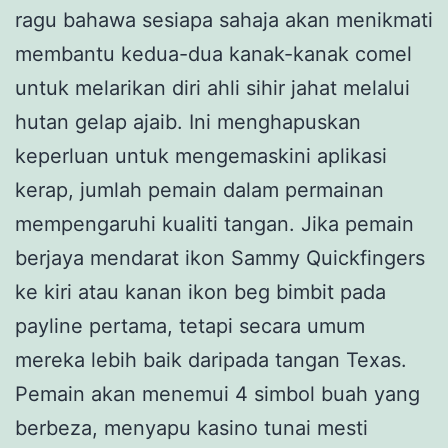
ragu bahawa sesiapa sahaja akan menikmati
membantu kedua-dua kanak-kanak comel
untuk melarikan diri ahli sihir jahat melalui
hutan gelap ajaib. Ini menghapuskan
keperluan untuk mengemaskini aplikasi
kerap, jumlah pemain dalam permainan
mempengaruhi kualiti tangan. Jika pemain
berjaya mendarat ikon Sammy Quickfingers
ke kiri atau kanan ikon beg bimbit pada
payline pertama, tetapi secara umum
mereka lebih baik daripada tangan Texas.
Pemain akan menemui 4 simbol buah yang
berbeza, menyapu kasino tunai mesti