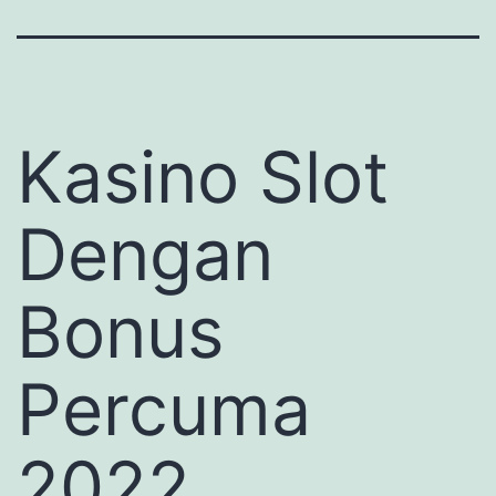
Kasino Slot
Dengan
Bonus
Percuma
2022