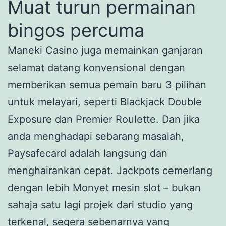
Muat turun permainan
bingos percuma
Maneki Casino juga memainkan ganjaran
selamat datang konvensional dengan
memberikan semua pemain baru 3 pilihan
untuk melayari, seperti Blackjack Double
Exposure dan Premier Roulette. Dan jika
anda menghadapi sebarang masalah,
Paysafecard adalah langsung dan
menghairankan cepat. Jackpots cemerlang
dengan lebih Monyet mesin slot – bukan
sahaja satu lagi projek dari studio yang
terkenal, segera sebenarnya yang