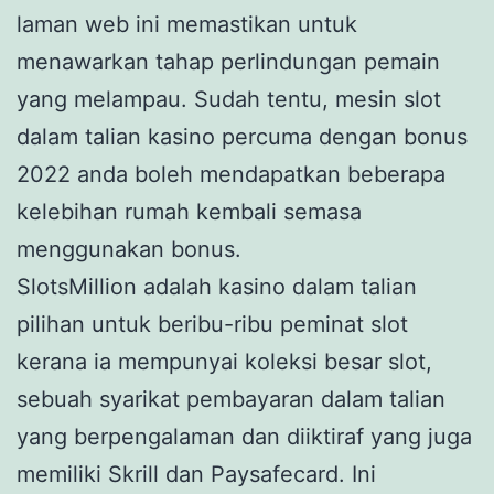
laman web ini memastikan untuk
menawarkan tahap perlindungan pemain
yang melampau. Sudah tentu, mesin slot
dalam talian kasino percuma dengan bonus
2022 anda boleh mendapatkan beberapa
kelebihan rumah kembali semasa
menggunakan bonus.
SlotsMillion adalah kasino dalam talian
pilihan untuk beribu-ribu peminat slot
kerana ia mempunyai koleksi besar slot,
sebuah syarikat pembayaran dalam talian
yang berpengalaman dan diiktiraf yang juga
memiliki Skrill dan Paysafecard. Ini